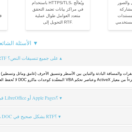
 والصور
باستخدام HTTPS/TLS، ويُعالَج
مشاركة
في مراكز بيانات تعتمد التحقق
تندات Word القديمة مع
متعدد العوامل طوال عملية
التحويل إلى RTF.
محوّل DOC إلى RTF — الأسئلة الشائعة ▼
هل يحافظ تحويل DOC إلى RTF على جميع تنسيقات النص؟
لمسافة البادئة والتباين بين الأسطر وتنسيق الأحرف (غامق ومائل وتسطير) والخطوط وأحجامها كلها مُشفَّرة في RTF
هل يمكنني فتح مخرج RTF في LibreOffice أو Apple Pages؟
هل ستظهر الجداول من ملف DOC بشكل صحيح في RTF؟