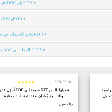
هل تُحفظ الصور عند التحويل من DOC إلى RTF؟
ما الفرق في حجم الملف بين DOC وRTF؟
هل تظهر تعليقات DOC وتتبع التغييرات في مخرج RTF؟
هل يمكنني تحويل مجلد ملفات DOC بالجملة إلى RTF؟
2026-02-10
لى RTF جيد.
أحوّل عقود PDF قديمة إلى RTF لتعديلها
والتنسيق يُعادان بدقة تامة. أداة ممتازة.
رنا حسين