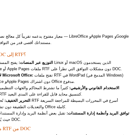
Docs وWordPad وغيرها المئات. يمنح تحويل DOC إلى RTF مستنداتك أقصى قدر من التوافق دون فقدان تنسيق النص أو أنماط الفقرات أو بنية المستند.
لماذا تحوّل DOC إلى RTF؟
التوزيع عبر المنصات:
يفتح المستلمون على Linux أ
LibreOffice أو Apple Pages ملفات RTF دون مشكلات التوافق التي تطرأ على DOC.
تفتح ملفات RTF في WordPad (المدمج في Windows)
لا حاجة إلى Microsoft Office:
وLibreOffice وApple Pages دون اشتراك Office مدفوع.
الاستخدام القانوني والأرشيفي:
كثيراً ما تشترط المحاكم والجهات التنظيمية
الأرشيفية RTF كتنسيق محايد قابل للقراءة على المدى البعيد.
التحرير الخفيف:
تُحمَّل ملفات
والتعديلات الطفيفة دون تشغيل حزمة Office كاملة.
توافق البريد وأنظمة إدارة المستندات:
تقبل بعض أنظمة البريد وإدارة المستند
RTF حيث يُحجب DOC.
ما يحافظ عليه RTF من DOC