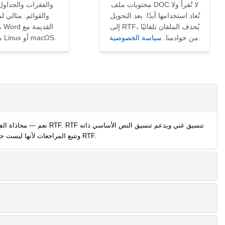
محتويات ملف DOC لا تُقرأ ولا
والفقرات والجداول
تُعاد استخدامها أبدًا. بعد التحويل
والقوائم. مثالي ل
إلى RTF، يُحذف الملفان تلقائيًا
مس
.
من خوادمنا.
سياسة الخصوصية
مستخدمي Linux أو macOS.
نعم — محاذاة الفقرات وا
الموجود في DOC. لا تُحفظ العناصر المحددة بـ DOC المعقّدة كوحدات ماكرو VBA وعناصر تحكم ActiveX وتتبع المراجعات لأنها ليست جزءاً من معيار RTF.