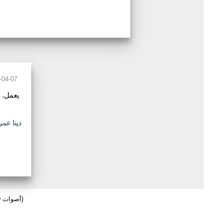
-04-07
دينا عمر
(259 أصوات)