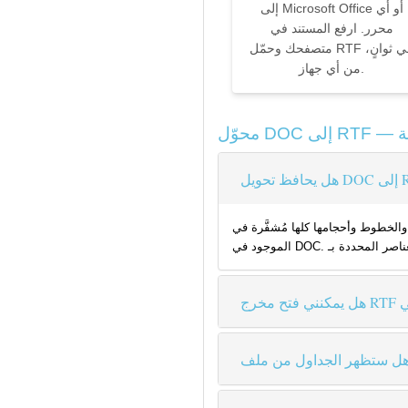
إلى Microsoft Office أو أي
محرر. ارفع المستند في
متصفحك وحمّل RTF في ثوانٍ،
من أي جهاز.
RTF.  تنسيق غني ويدعم تنسيق النص الأساسي ذاته