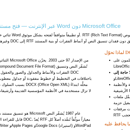
تحويل DOC إلى RTF عبر الإنترنت — فتح مستندات Word دون Microsoft Office
و macOS الذين يستخدمون
الفقرات والأنماط والجداول والصور والحقول وتار
 والأنظمة
بسبب السلوك غير الموثَّق لل
 RTF أسرع في المحررات البسيطة للمراجعة السريعة
ات مرفقات