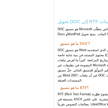
DOC هو تنسيق Microsoft ثنائي خاص يتطلّب Word أو تطبيقاً متوافقاً لفتحه بشكل موثوق. RTF (Rich Text Format) معيار مفتوح يدعمه تقريباً كل معالج نصوص — LibreOffice وApple Pages وGoogle
ما هو تنسيق DOC؟
DOC هو تنسيق Word الثنائي الذي استخدمه Microsoft Office من الإصدار 97 حتى 2003. يخزّن
محتوى المستند في بنية ثنائية خاصة (Compound Document File Format) تُشفّر النص وتنسيق
يخ المراجعة. كثيراً ما تُعرض ملفات DOC
المفتوحة في تطبيقات غير Microsoft باختلافات في التخطيط أو خطوط مفقودة أو جداول معطوبة
تنسيق الثنائي. حلَّ تنسيق DOCX (Office Open XML) محلَّه ابتداءً
من Word 2007، غير أن ملفات DOC لا تزال مستخدمة في الأنظمة المؤسسية القديمة وأرشيفات
المستندات العتيقة.
ما هو تنسيق RTF؟
RTF (Rich Text Format) هو تنسيق مستند مفتوح طوَّرته Microsoft عام 1987 يُشفّر النص
بتنسيقه في ASCII قابل للقراءة البشرية. على عكس DOC، يُعدّ RTF معياراً موثَّقاً تُنفّذه أصلاً كل
معالجات النصوص تقريباً: LibreOffice Writer وApple Pages وGoogle Docs (استيراد) وWordPad