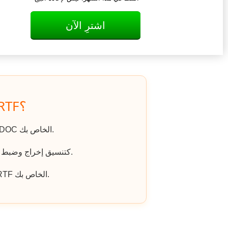
اشترِ الآن
كيف يتم تحويل DOC إلى RTF؟
اذهب إلى الموقع، وانقر على «رفع ملف» واختر ملف DOC الخاص بك.
اختر RTF كتنسيق إخراج وضبط أي خيارات إضافية إذا لزم الأمر.
انقر على «تنزيل الملف المحول» للحصول على ملف RTF الخاص بك.