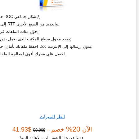
حوّل ملفات DOC بشكل جماعي!;
من DOC إلى RTF والعديد من الصيغ الأخرى.
حوّل مئات الملفات في 3 نقرات;
يوجد محول سطح المكتب الذي يعمل بدون الإنترنت;
احفظ ملفاتك بأمان، حوّل ملفات Doc بدون إرسالها إلى الإنترنت;
احصل على محرك أقوى لمعالجة الملفات الكبيرة.
انظر الميزات
20%
الآن
خصم -
$41.93
$59.90
*فقط في هذا الشهر. ليس لإعادة البيع.