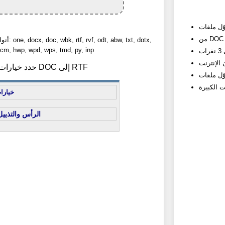
أنواع المل
cm, hwp, wpd, wps, tmd, py, inp
2) حدد خيارات تحويل DOC إلى RTF
خيارا
الرأس والتذييل