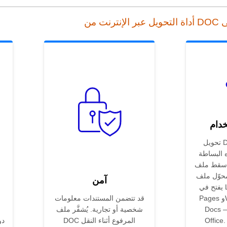
خدام
تحويل DOC إلى RTF عبر
ه البساطة
لف .doc فيُنتج
ل ملف RTF قابلاً للتحرير
آمن
يفتح في LibreOffice وApple
Pages وWordPad وGoogle
قد تتضمن المستندات معلومات
 — بدون Microsoft
شخصية أو تجارية. يُشفَّر ملف
Offic. يحافظ على النص
DOC المرفوع أثناء النقل