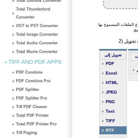
Total Outlook Converter
Total Thunderbird
Converter
فات المسموح بها: one, docx, doc, wbk, rtf, rvf, odt, abw, txt, dotx,
OST to PST Converter
do
Total Image Converter
Total Audio Converter
Total Movie Converter
تحويل إلى
ت
TIFF AND PDF APPS
PDF
PDF Combine
Excel
PDF Combine Pro
HTML
PDF Splitter
JPEG
PDF Splitter Pro
PNG
Tiff PDF Cleaner
Text
Total PDF Printer
TIFF
Total PDF Printer Pro
RTF
Tiff Paging