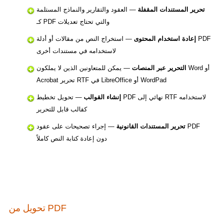
تحرير المستندات المقفلة
— العقود والتقارير والنماذج المستلمة
كـ PDF والتي تحتاج تعديلات
إعادة استخدام المحتوى
— استخراج النص من مقالات أو أدلة PDF
لاستخدامه في مستندات أخرى
التحرير عبر المنصات
— يمكن للمتعاونين الذين لا يملكون Word أو
Acrobat تحرير RTF في LibreOffice أو WordPad
إنشاء القوالب
— تحويل تخطيط PDF نهائي إلى RTF لاستخدامه
كقالب قابل للتحرير
تحرير المستندات القانونية
— إجراء تصحيحات على عقود PDF
دون إعادة كتابة النص كاملاً
تحويل من PDF