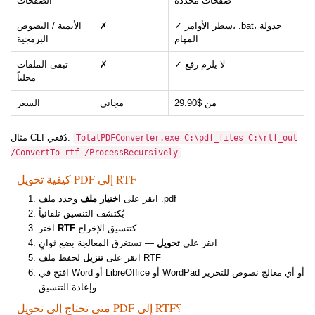
صفحات محددة
الصفحات
✓ سطر الأوامر، .bat، جدولة
✗
الأتمتة / النصوص
المهام
البرمجية
✓ لا يلزم رفع
✗
تبقى الملفات
محلياً
من $29.90
مجاني
السعر
مثال CLI دُفعي:
TotalPDFConverter.exe C:\pdf_files C:\rtf_out
/ConvertTo rtf /ProcessRecursively
كيفية تحويل PDF إلى RTF
وحدد ملف .pdf
انقر على
اختيار ملف
يُكتشف التنسيق تلقائياً
كتنسيق الإخراج
RTF
اختر
انقر على
تحويل
— تستغرق المعالجة بضع ثوانٍ
لحفظ ملف RTF
انقر على
تنزيل
افتح في Word أو LibreOffice أو WordPad أو أي معالج نصوص للتحرير
وإعادة التنسيق
متى تحتاج إلى تحويل PDF إلى RTF؟