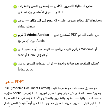
مخرجات قابلة للتحرير بالكامل
— يُستخرج النص والفقرات
والتنسيق الأساسي ويُحفظ في RTF
يفتح في كل مكان
— يدعم RTF كل معالج نصوص على Windows
وMac وLinux
— يُستخرج نص PDF من جانب الخادم
لا يلزم Adobe Acrobat
دون أي برامج Adobe
لا يلزم تثبيت برنامج
— الرفع من أي متصفح على Windows أو
Mac أو Linux أو الجوّال
تُحذف الملفات بعد ساعة واحدة
— تُزال الملفات المرفوعة من
الخادم تلقائياً
ما هو PDF؟
PDF (Portable Document Format) هو تنسيق مستندات ذو تخطيط ثابت
طوّرته Adobe. يُعرض PDF بصورة متطابقة على كل جهاز وهو المعيار لتوزيع
المستندات النهائية — العقود والتقارير والنماذج والأدلة. قوّته في دقة التخطيط
هي أيضاً قيده: النص داخل PDF غير قابل للتحرير بحرية. لتعديل محتوى PDF