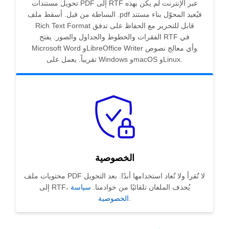
تحويل مستندات PDF إلى RTF عبر الإنترنت لم يكن بهذه
البساطة من قبل. أسقط ملف .pdf فيُعيد المحوّل بناء مستند
Rich Text Format قابل للتحرير مع الحفاظ على تدفق
الفقرات والخطوط والجداول والصور. يفتح RTF في
Microsoft Word وLibreOffice Writer وأي معالج نصوص
تقريباً. يعمل على Windows وmacOS وLinux.
الخصوصية
محتويات ملف PDF لا تُقرأ ولا تُعاد استخدامها أبدًا. بعد التحويل
إلى RTF، يُحذف الملفان تلقائيًا من خوادمنا.
سياسة
.
الخصوصية