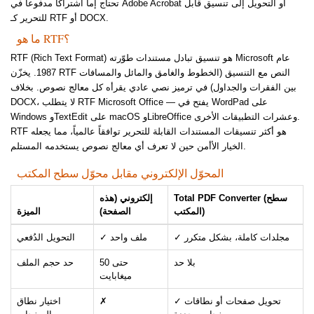
تحتاج إما اشتراكاً مدفوعاً في Adobe Acrobat أو التحويل إلى تنسيق قابل
للتحرير كـ RTF أو DOCX.
ما هو RTF؟
RTF (Rich Text Format) هو تنسيق تبادل مستندات طوّرته Microsoft عام
1987. يخزّن RTF النص مع التنسيق (الخطوط والغامق والمائل والمسافات
بين الفقرات والجداول) في ترميز نصي عادي يقرأه كل معالج نصوص. بخلاف
DOCX، لا يتطلب RTF Microsoft Office — يفتح في WordPad على
Windows وTextEdit على macOS وLibreOffice وعشرات التطبيقات الأخرى.
RTF هو أكثر تنسيقات المستندات القابلة للتحرير توافقاً عالمياً، مما يجعله
الخيار الأأمن حين لا تعرف أي معالج نصوص يستخدمه المستلم.
المحوّل الإلكتروني مقابل محوّل سطح المكتب
Total PDF Converter (سطح
إلكتروني (هذه
المكتب)
الصفحة)
الميزة
✓ مجلدات كاملة، بشكل متكرر
✓ ملف واحد
التحويل الدُفعي
بلا حد
حتى 50
حد حجم الملف
ميغابايت
✓ تحويل صفحات أو نطاقات
✗
اختيار نطاق