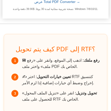
عرض Total PDF Converter →
نسخة تجريبية مجانية لمدة 30 يومًا. $39.90 دفعة واحدة. Windows 7/8/10/11.
كيف يتم تحويل PDF إلى RTF؟
رفع ملفك:
اذهب إلى الموقع، وانقر على «رفع
💾
1
ملف» واختر ملف PDF الخاص بك.
تعيين خيارات التحويل:
اختر RTF كتنسيق
✍️
2
إخراج وضبط أي خيارات إضافية إذا لزم الأمر.
تحويل وتنزيل:
انقر على «تنزيل الملف المحول»
3
للحصول على ملف RTF الخاص بك.