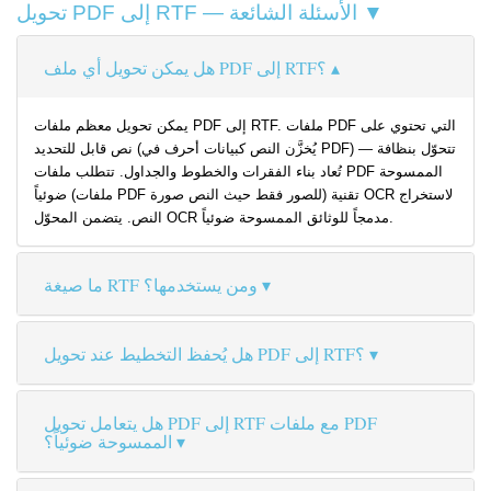
تحويل PDF إلى RTF — الأسئلة الشائعة ▼
هل يمكن تحويل أي ملف PDF إلى RTF؟
يمكن تحويل معظم ملفات PDF إلى RTF. ملفات PDF التي تحتوي على
نص قابل للتحديد (يُخزَّن النص كبيانات أحرف في PDF) تتحوّل بنظافة —
تُعاد بناء الفقرات والخطوط والجداول. تتطلب ملفات PDF الممسوحة
ضوئياً (ملفات PDF للصور فقط حيث النص صورة) تقنية OCR لاستخراج
النص. يتضمن المحوّل OCR مدمجاً للوثائق الممسوحة ضوئياً.
ما صيغة RTF ومن يستخدمها؟
هل يُحفظ التخطيط عند تحويل PDF إلى RTF؟
هل يتعامل تحويل PDF إلى RTF مع ملفات PDF
الممسوحة ضوئياً؟