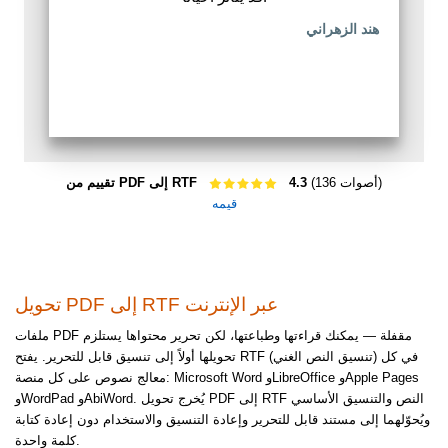
هند الزهراني
(136 أصوات)
4.3
تقييم من PDF إلى RTF
قيمه
تحويل PDF إلى RTF عبر الإنترنت
ملفات PDF مقفلة — يمكنك قراءتها وطباعتها، لكن تحرير محتواها يستلزم
تحويلها أولاً إلى تنسيق قابل للتحرير. يفتح RTF (تنسيق النص الغني) في كل
معالج نصوص على كل منصة: Microsoft Word وLibreOffice وApple Pages
وWordPad وAbiWord. يُخرج تحويل PDF إلى RTF النص والتنسيق الأساسي
ويُحوّلهما إلى مستند قابل للتحرير وإعادة التنسيق والاستخدام دون إعادة كتابة
كلمة واحدة.