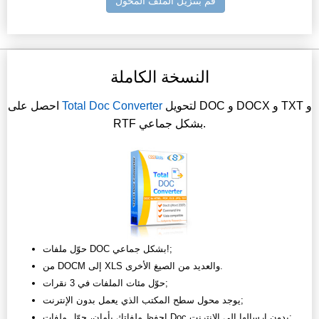
قم بتنزيل الملف المحول
النسخة الكاملة
لتحويل DOC و DOCX و TXT و
Total Doc Converter
احصل على
RTF بشكل جماعي.
حوّل ملفات DOC بشكل جماعي!;
من DOCM إلى XLS والعديد من الصيغ الأخرى.
حوّل مئات الملفات في 3 نقرات;
يوجد محول سطح المكتب الذي يعمل بدون الإنترنت;
احفظ ملفاتك بأمان، حوّل ملفات Doc بدون إرسالها إلى الإنترنت;