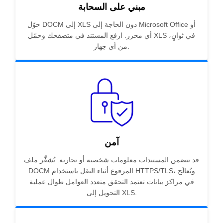
مبني على السحابة
حوّل DOCM إلى XLS دون الحاجة إلى Microsoft Office أو
أي محرر. ارفع المستند في متصفحك وحمّل XLS في ثوانٍ،
من أي جهاز.
آمن
قد تتضمن المستندات معلومات شخصية أو تجارية. يُشفَّر ملف
DOCM المرفوع أثناء النقل باستخدام HTTPS/TLS، ويُعالَج
في مراكز بيانات تعتمد التحقق متعدد العوامل طوال عملية
التحويل إلى XLS.