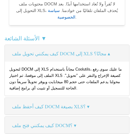
محتويات ملف DOCM لا تُقرأ ولا تُعاد استخدامها أبدًا. بعد
التحويل إلى XLS، يُحذف الملفان تلقائيًا من خوادمنا.
سياسة
.
الخصوصية
الأسئلة الشائعة ▼
كيف يمكنني تحويل ملف DOCM إلى XLS مجانًا؟
لتحويل DOCM إلى XLS مجاناً باستخدام Coolutils، ما عليك سوى رفع
الملف إلى موقعنا، ثم اختيار XLS كصيغة الإخراج والنقر على "تحويل".
محولنا يدعم الملفات حتى حجم 80 ميجابايت ويوفر تحويلاً سريعاً دون
الحاجة للتسجيل أو تثبيت أي برامج إضافية.
كيف أحفظ ملف DOCM بصيغة XLS؟
كيف يمكنني فتح ملف DOCM؟