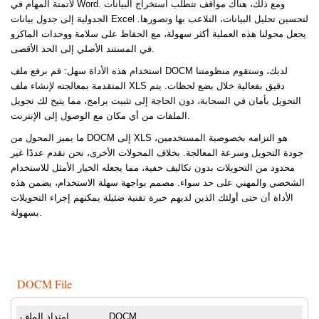
لأتمتة المهام في Word. ومع ذلك، هناك مواقف تتطلب استخراج البيانات
الجدولية إلى جدول بيانات Excel لتحسين تحليل البيانات، التلاعب بها وتصورها.
يجعل محولنا هذه العملية أكثر سهولة، مع الحفاظ على سلامة ووحدات الماكرو
في المستند الأصلي إلى الحد الأقصى.
استخدام هذه الأداة سهل: قم برفع ملف DOCM لديك، وستقوم منظومتنا
المتقدمة بمعالجته لإنشاء ملف XLS دقيق بفعالية خلال بضع لحظات. يتم
التحويل بأمان في السحابة، دون الحاجة إلى تثبيت برامج، مما يتيح لك تحويل
الملفات من أي مكان مع الوصول إلى الإنترنت.
ما يميز المحول من DOCM إلى XLS هو التزامه بخصوصية المستخدمين،
جودة التحويل وسرعة المعالجة. بخلاف المحولات الأخرى، نحن نقدم عددًا غير
محدود من التحويلات بدون تكاليف خفية، مما يجعله الخيار الأمثل للاستخدام
الشخصي والمهني على حد سواء. مصمم بواجهة سهلة الاستخدام، يضمن هذه
الأداة أن حتى أولئك الذين لديهم خبرة تقنية ضئيلة يمكنهم إجراء التحويلات
بسهولة.
DOCM File
.DOCM
امتداد الملف