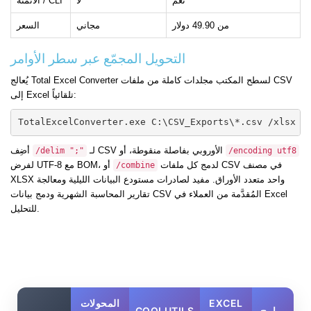
نعم
لا
الأتمتة / CLI
من 49.90 دولار
مجاني
السعر
التحويل المجمّع عبر سطر الأوامر
يُعالج Total Excel Converter لسطح المكتب مجلدات كاملة من ملفات CSV
إلى Excel تلقائياً:
TotalExcelConverter.exe C:\CSV_Exports\*.csv /xlsx /
لـ CSV الأوروبي بفاصلة منقوطة، أو
أضِف
/delim ";"
/encoding utf8
لدمج كل ملفات CSV في مصنف
لفرض UTF-8 مع BOM، أو
/combine
XLSX واحد متعدد الأوراق. مفيد لصادرات مستودع البيانات الليلية ومعالجة
تقارير المحاسبة الشهرية ودمج بيانات CSV المُقدَّمة من العملاء في Excel
للتحليل.
EXCEL
المحولات
برامج
COOLUTILS