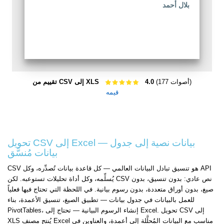
بلال أحمد
(177 أصوات)
4.0
تقييم من CSV إلى XLS
قيمه
تحويل CSV إلى Excel — بيانات نصية إلى جدول
بيانات مُنسَّق
CSV هو تنسيق تبادل البيانات العالمي — كل قاعدة بيانات تُصدِّره، وكل API
يُسلِّمه، وكل أداة تحليلات تستوعبه. لكن CSV نص عادي: بدون تنسيق، بدون
صيغ، بدون أوراق متعددة، بدون رسوم بيانية. في اللحظة التي تحتاج فيها فعلياً
للعمل بالبيانات في جدول بيانات — تطبيق الصيغ، تنسيق الأعمدة، بناء
PivotTables، إنشاء الرسوم البيانية — تحتاج إلى Excel. تحويل CSV إلى
XLS يُنتج مصنف Excel مناسب مع البيانات المُحلَّلة إلى أعمدة، والعناوين في