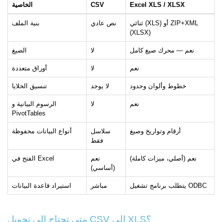
Excel XLS / XLSX
CSV
الخاصية
ثنائي (XLS) أو ZIP+XML
نص عادي
بنية الملف
(XLSX)
نعم — محرك صيغ كامل
لا
الصيغ
نعم
لا
أوراق متعددة
خطوط وألوان وحدود
لا يوجد
تنسيق الخلايا
نعم
لا
الرسوم البيانية و
PivotTables
أرقام وتواريخ وصيغ
سلاسل
أنواع البيانات محفوظة
فقط
نعم (أصلي، ميزات كاملة)
نعم
الفتح في Excel
(أساسي)
يتطلب برنامج تشغيل ODBC
مباشر
استيراد قاعدة البيانات
متى تحتاج إلى تحويل CSV إلى XLS؟