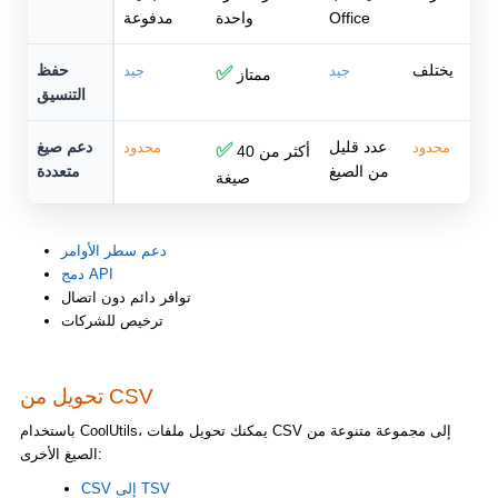
Office
واحدة
مدفوعة
يختلف
حفظ
جيد
✅
جيد
ممتاز
التنسيق
عدد قليل
دعم صيغ
محدود
✅
محدود
أكثر من 40
من الصيغ
متعددة
صيغة
دعم سطر الأوامر
دمج API
توافر دائم دون اتصال
ترخيص للشركات
تحويل من CSV
باستخدام CoolUtils، يمكنك تحويل ملفات CSV إلى مجموعة متنوعة من
الصيغ الأخرى:
CSV إلى TSV