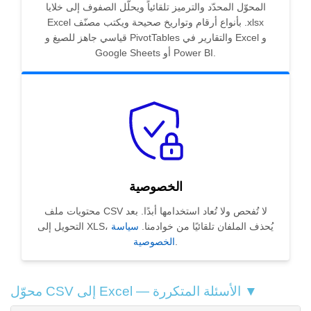
المحوّل المحدّد والترميز تلقائياً ويحلّل الصفوف إلى خلايا
Excel بأنواع أرقام وتواريخ صحيحة ويكتب مصنّف .xlsx
قياسي جاهز للصيغ و PivotTables والتقارير في Excel و
Google Sheets أو Power BI.
الخصوصية
محتويات ملف CSV لا تُفحص ولا تُعاد استخدامها أبدًا. بعد
التحويل إلى XLS، يُحذف الملفان تلقائيًا من خوادمنا.
سياسة
.
الخصوصية
محوّل CSV إلى Excel — الأسئلة المتكررة ▼