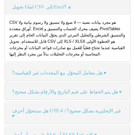
لماذا تحويل CSV إلى Excel؟
CSV هو مجرد بيانات نصية — لا صيغ ولا تنسيق ولا رسوم بيانية ولا
أوراق متعددة. Excel يضيف محرك الحساب والتنسيق و PivotTables
والتنسيق الشرطي والتحليل المرئي الذي يحوّل البيانات الخام إلى تقرير
قابل للاستخدام. تحويل CSV إلى XLS / XLSX هو الخطوة الأولى
القياسية عندما تحتاج فعلياً للعمل مع صادرات قواعد البيانات أو مخرجات
المحاسبة أو مخرجات التحليلات بدلاً من مجرد النظر إليها.
هل يتعامل المحوّل مع المحددات غير القياسية؟
هل يتم الحفاظ على قيم التاريخ والأرقام بشكل صحيح؟
هل ستتحوّل أحرف UTF-8 / غير الإنجليزية بشكل صحيح؟
هل يجب أن أختار XLS أم XLSX كإخراج؟