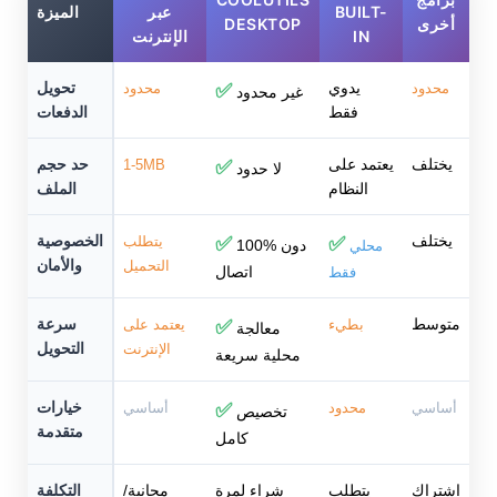
BUILT-
عبر
الميزة
أخرى
DESKTOP
IN
الإنترنت
يدوي
تحويل
محدود
✅
محدود
غير محدود
فقط
الدفعات
يختلف
يعتمد على
حد حجم
1-5MB
✅
لا حدود
النظام
الملف
يختلف
الخصوصية
✅
✅
يتطلب
100% دون
محلي
والأمان
التحميل
اتصال
فقط
متوسط
سرعة
بطيء
✅
يعتمد على
معالجة
التحويل
الإنترنت
محلية سريعة
خيارات
أساسي
محدود
✅
أساسي
تخصيص
متقدمة
كامل
اشتراك
يتطلب
شراء لمرة
مجانية/
التكلفة