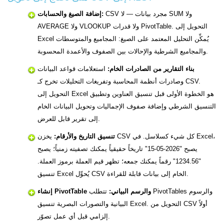
CSV مجرد بيانات — لا SUM ولا
إضافة الصيغ والحسابات:
AVERAGE ولا VLOOKUP ولا قدرات PivotTable. التحويل إلى
Excel يُمكِّن التحليل المعتمد على الصيغ: المجاميع والمتوسطات
والمجاميع الشرطية والإحالات بين الصفوف والأعمدة المحسوبة.
بناء التقارير من الصادرات الخام:
استعلامات قواعد البيانات
وصادرات أنظمة المحاسبة وتفريغات التحليلات تخرج كـ CSV.
التحويل إلى Excel هو الخطوة الأولى قبل تنسيق العناوين وتطبيق
التنسيق الشرطي وإضافة صفوف الإجماليات وتحويل البيانات الخام
إلى تقرير قابل للعرض.
تنسيق التاريخ والأرقام:
يخزن CSV كل شيء كسلاسل. في Excel،
يصبح "2026-05-15" تاريخاً حقيقياً يمكنك تصفيته زمنياً؛ يصبح
"1234.56" رقماً يمكنك جمعه؛ تظهر قيم العملة برموز العملة.
تنسيق Excel يُحوِّل CSV الخام إلى بيانات قابلة للقراءة.
إنشاء PivotTable والرسم البياني:
تتطلب PivotTables والرسوم
البيانية والتصورات البصرية تنسيق Excel. التحويل من CSV أولاً
إلزامي قبل أي عمل تصوّر.