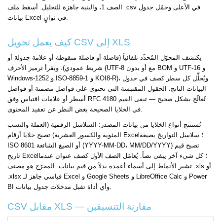
الصف 1، والبنية جاهزة للتحليل. أسقط ملف .csv في الأعلى وحمّل جدول
بيانات Excel في ثوانٍ.
كيف يعمل تحويل CSV إلى XLS
يكتشف المحوّل المُحدِّد تلقائياً (فاصلة أو فاصلة منقوطة أو علامة جدولة أو
شريط عمودي)، ويقرأ ترميز الأحرف (UTF-8 مع أو بدون BOM و UTF-16 و
Windows-1252 و ISO-8859-1 و KOI8-R)، ويُحلِّل كل سطر كصف في جدول
البيانات الناتج. الحقول المقتبسة التي تحتوي على فواصل مضمنة أو فواصل
أسطر أو علامات اقتباس وفق RFC 4180 تُعالَج بشكل صحيح — تبقى القيم
في الخلايا الصحيحة بغض النظر عن تعقيد المحتوى.
تُستنتج أنواع الخلايا من بيانات المصدر: السلاسل الرقمية (العملة والنسب
المئوية والكسور العشرية) تصبح خلايا أرقام Excel؛ سلاسل التواريخ بصيغة
ISO 8601 أو الصيغ الشائعة (YYYY-MM-DD، MM/DD/YYYY) تصبح قيم
تاريخ Excel؛ كل شيء آخر يبقى نصاً. يُعامَل الصف الأول كصف عنوان عندما
تشير الأنماط إلى أسماء أعمدة بدلاً من قيم بيانات. المخرَج هو مصنف .xls أو
.xlsx قياسي جاهز لـ Excel و Google Sheets و LibreOffice Calc و Power
BI وأي أداة تقبل مدخلات جدول بيانات.
CSV مقابل XLS — مقارنة التنسيقين