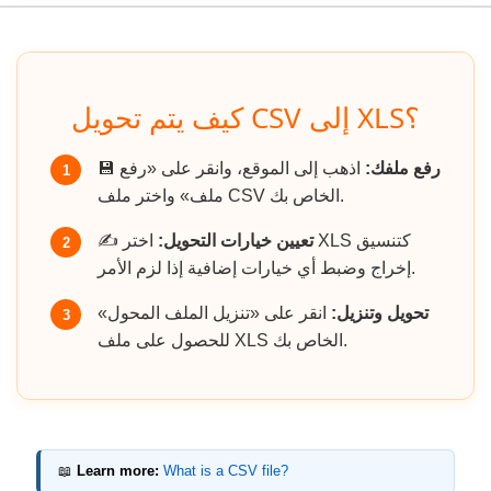
كيف يتم تحويل CSV إلى XLS؟
رفع ملفك:
اذهب إلى الموقع، وانقر على «رفع
💾
1
ملف» واختر ملف CSV الخاص بك.
تعيين خيارات التحويل:
اختر XLS كتنسيق
✍️
2
إخراج وضبط أي خيارات إضافية إذا لزم الأمر.
تحويل وتنزيل:
انقر على «تنزيل الملف المحول»
3
للحصول على ملف XLS الخاص بك.
📖
Learn more:
What is a CSV file?