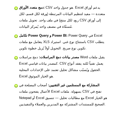
CSV هو جدول واحد. Excel يدعم أوراق
دمج متعدد الأوراق:
متعددة — مفيد لتنظيم البيانات المرتبطة (ورقة لكل قسم، لكل
ربع، لكل منتج) في ملف واحد. تحويل ملفات CSV إلى أوراق
مُسمَّاة في مصنف واحد يُمركز البيانات.
Power Query في Excel
تكامل Power Query و Power BI:
يتعامل مع ملفات XLS باستنتاج نوع غني. استيراد CSV يتطلب
تكوين نوع صريح. التحويل أولاً يُزيل خطوة تكوين.
مصدر بيانات دمج المراسلات:
دمج مراسلات Word يقبل ملفات
Excel كمصدر بيانات قياسي. CSV يعمل تقنياً لكنه يفقد أنواع
الحقول ويُسبّب مشاكل تحليل تعتمد على الإعدادات المحلية.
Excel هو الخيار الموثوق.
المشاركة مع المستلمين غير التقنيين:
أصحاب المصلحة في
الأعمال يفتحون ملفات Excel بسهولة. ملفات CSV تفتح في
Notepad أو Excel مع مطالبات تحليل — تنسيق Excel هو الخيار
الصحيح للمستندات المشتركة مع المديرين والعملاء والتنفيذيين.