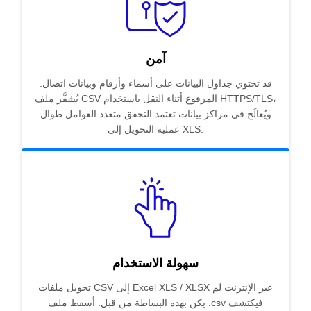
آمن
قد تحتوي جداول البيانات على أسماء وأرقام وبيانات اتصال.
يُشفَّر ملف CSV المرفوع أثناء النقل باستخدام HTTPS/TLS،
ويُعالَج في مراكز بيانات تعتمد التحقق متعدد العوامل طوال
عملية التحويل إلى XLS.
سهولة الاستخدام
تحويل ملفات CSV إلى Excel XLS / XLSX عبر الإنترنت لم
يكن بهذه البساطة من قبل. أسقط ملف .csv فيكتشف