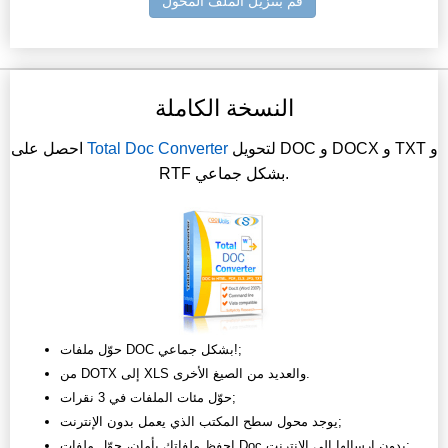
قم بتنزيل الملف المحول
النسخة الكاملة
لتحويل DOC و DOCX و TXT و
Total Doc Converter
احصل على
RTF بشكل جماعي.
حوّل ملفات DOC بشكل جماعي!;
من DOTX إلى XLS والعديد من الصيغ الأخرى.
حوّل مئات الملفات في 3 نقرات;
يوجد محول سطح المكتب الذي يعمل بدون الإنترنت;
احفظ ملفاتك بأمان، حوّل ملفات Doc بدون إرسالها إلى الإنترنت;