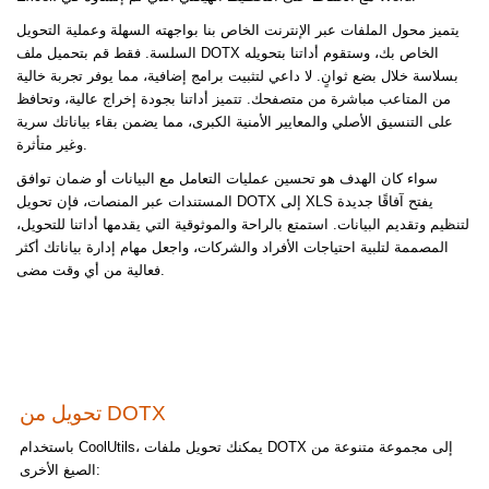
يتميز محول الملفات عبر الإنترنت الخاص بنا بواجهته السهلة وعملية التحويل
السلسة. فقط قم بتحميل ملف DOTX الخاص بك، وستقوم أداتنا بتحويله
بسلاسة خلال بضع ثوانٍ. لا داعي لتثبيت برامج إضافية، مما يوفر تجربة خالية
من المتاعب مباشرة من متصفحك. تتميز أداتنا بجودة إخراج عالية، وتحافظ
على التنسيق الأصلي والمعايير الأمنية الكبرى، مما يضمن بقاء بياناتك سرية
وغير متأثرة.
سواء كان الهدف هو تحسين عمليات التعامل مع البيانات أو ضمان توافق
المستندات عبر المنصات، فإن تحويل DOTX إلى XLS يفتح آفاقًا جديدة
لتنظيم وتقديم البيانات. استمتع بالراحة والموثوقية التي يقدمها أداتنا للتحويل،
المصممة لتلبية احتياجات الأفراد والشركات، واجعل مهام إدارة بياناتك أكثر
فعالية من أي وقت مضى.
تحويل من DOTX
باستخدام CoolUtils، يمكنك تحويل ملفات DOTX إلى مجموعة متنوعة من
الصيغ الأخرى: