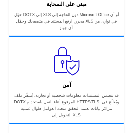
مبني على السحابة
حوّل DOTX إلى XLS دون الحاجة إلى Microsoft Office أو أي
محرر. ارفع المستند في متصفحك وحمّل XLS في ثوانٍ، من
أي جهاز.
آمن
قد تتضمن المستندات معلومات شخصية أو تجارية. يُشفَّر ملف
DOTX المرفوع أثناء النقل باستخدام HTTPS/TLS، ويُعالَج في
مراكز بيانات تعتمد التحقق متعدد العوامل طوال عملية
التحويل إلى XLS.