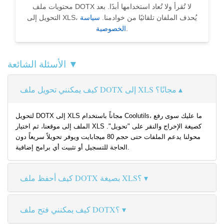
محتويات ملف DOTX لا تُقرأ ولا تُعاد استخدامها أبدًا. بعد
التحويل إلى XLS، يُحذف الملفان تلقائيًا من خوادمنا.
سياسة
.
الخصوصية
الأسئلة الشائعة ▼
كيف يمكنني تحويل ملف DOTX إلى XLS مجانًا؟
لتحويل DOTX إلى XLS مجاناً باستخدام Coolutils، ما عليك سوى رفع
الملف إلى موقعنا، ثم اختيار XLS كصيغة الإخراج والنقر على "تحويل".
محولنا يدعم الملفات حتى حجم 80 ميجابايت ويوفر تحويلاً سريعاً دون
الحاجة للتسجيل أو تثبيت أي برامج إضافية.
كيف أحفظ ملف DOTX بصيغة XLS؟
كيف يمكنني فتح ملف DOTX؟