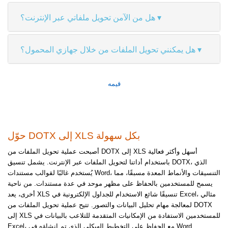
هل من الآمن تحويل ملفاتي عبر الإنترنت؟
هل يمكنني تحويل الملفات من خلال جهازي المحمول؟
قيمه
حوّل DOTX إلى XLS بكل سهولة
أصبحت عملية تحويل الملفات من DOTX إلى XLS أسهل وأكثر فعالية
باستخدام أداتنا لتحويل الملفات عبر الإنترنت. يشمل تنسيق DOTX، الذي
يُستخدم غالبًا لقوالب مستندات Word، التنسيقات والأنماط المعدة مسبقًا، مما
يسمح للمستخدمين بالحفاظ على مظهر موحد في عدة مستندات. من ناحية
أخرى، يعد XLS تنسيقًا شائع الاستخدام للجداول الإلكترونية في Excel، مثالي
لمعالجة مهام تحليل البيانات والتصور. تتيح عملية تحويل الملفات من DOTX
إلى XLS للمستخدمين الاستفادة من الإمكانيات المتقدمة للتلاعب بالبيانات في
Excel، مع الحفاظ على التخطيط الهيكلي الذي تم إنشاؤه في Word.