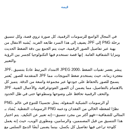
قيمه
في المجال الواسع للرسومات الرقمية، كل صورة تروي قصة، وكل تنسيق
يضيف إلى هذا السرد طابعه الفريد. يُشبه الانتقال من JPF إلى PNG برحلة
بهية عبر تفاصيل الصور الرقمية، حيث يتم الجمع بين دقة الضغط الحديث
ومزايا الشفافية العامة. إنها قصة تستخدم فيها التكنولوجيا كجسر بين الرؤية
والتعبير.
JPF، الامتداد المرتبط عادةً بتنسيق JPEG 2000، يبشر بعصر تقنيات الضغط
المتقدمة للصور. يُعتبر JPF معجزة زمانه، حيث يستخدم ضغط المويجات، مما
يسمح للصور بالحفاظ على جودتها عبر مجموعة واسعة من الدقة. يتميز كل
JPF بالاهتمام بالتفاصيل، مما يضمن أن الصور الفوتوغرافية، والأعمال الفنية،
والتحف الرقمية تحافظ على وضوحها وسطوعها حتى في ظل الحدود.
PNG، أو الرسومات الشبكية المنقولة، يمثل تجسيدًا للتنوع في عالم
الرسومات النقطية. يُشاد بـ PNG نظرًا لضغطه الخالي من الفقدان ودعمه
المثالي للشفافية—فهو أكثر من مجرد تنسيق—إنه تعبير عن التكيف. يتم اختيار
هذا التنسيق من قبل المصممين، والرسامين، ومطوري الويب، حيث إنه يعمل
كلوحة تراعى فيها تفاصيل كل بكسل، بينما يضمن أيضًا الدمج السلس مع