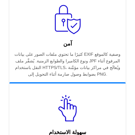
آمن
كثيرًا ما تحتوي ملفات الصور على بيانات EXIF وصفية كالموقع
ونوع الكاميرا والطوابع الزمنية. يُشفَّر ملف JPF المرفوع أثناء
النقل باستخدام HTTPS/TLS، ويُعالَج في مراكز بيانات مؤمَّنة
بضوابط وصول صارمة أثناء التحويل إلى PNG.
سهولة الاستخدام