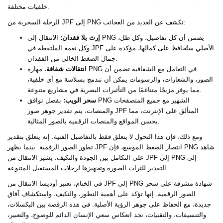
خلفيات مختلفة.
الرحلة السحرية من JPF إلى PNG تكشف عن العديد من العجائب:
إرث بلا فقدان:
الانتقال إلى PNG يضمن أن كل تفاصيل، وكل ظل،
وكل نغمة الملتقطة في JPF الأصلي ستُحافظ على كمالها، مؤكدة على
جمال الضغط الخالي من الفقدان.
انتقالات شفافة.
مهارة PNG في التعامل مع الشفافية تضمن أن
الصور، والشعارات، والرسومات يمكن أن تندمج بسلاسة مع أي خلفية،
مما يوفر مزيجًا متناغمًا من التأثيرات البصرية في مشاريع متنوعة.
سحر الويب:
بفضل توافق PNG الشهير مع جميع المتصفحات
والمنصات، يتم تقدير جوهر صور JPF المتألق على الإنترنت، مما
يحسن المواقع والمنصات الرقمية بالصور المثالية.
ومع ذلك، فإن هذا التحول لا يتعلق فقط بالتفاصيل الفنية. إنه يتعلق بتقدير
تطور الصور الرقمية. بينما يظهر JPF انتصار الضغط الموسع، فإن PNG شاهد
على التكامل بين الجودة والتكيف. يشير الانتقال من JPF إلى PNG إلى
التقدير للتراث الصورة وتجهيزها لرحلات المستقبل المتنوعة.
في الختام، تعتبر أوديسا الانتقال من JPF إلى PNG شهادة مشرقة على سحر
الصور الرقمية. إنها تؤكد على أهمية التطور، والتكيف، واستكشاف آفاق
جديدة، مع الحفاظ على جوهر الرؤية الأصلية. في هذه الرقصة بين البكسلات،
والتنسيقات، والتقنيات، نجد انعكاس سعي الإنسان الدائم للوضوح، والتعبير،