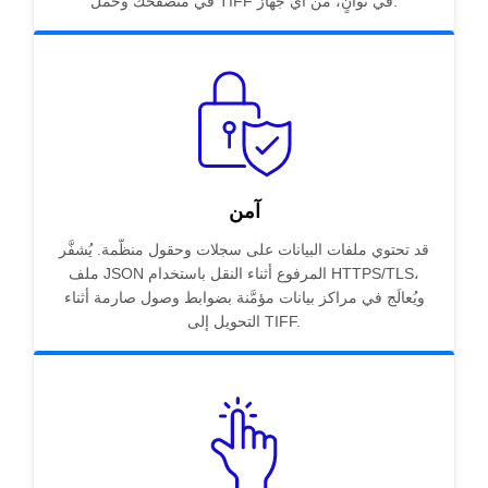
في متصفحك وحمّل TIFF في ثوانٍ، من أي جهاز.
آمن
قد تحتوي ملفات البيانات على سجلات وحقول منظّمة. يُشفَّر
ملف JSON المرفوع أثناء النقل باستخدام HTTPS/TLS،
ويُعالَج في مراكز بيانات مؤمَّنة بضوابط وصول صارمة أثناء
التحويل إلى TIFF.