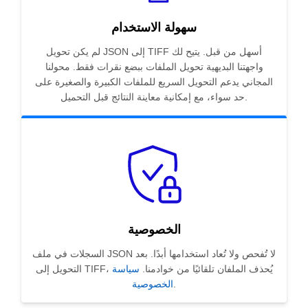
سهولة الاستخدام
لم يكن تحويل JSON إلى TIFF أسهل من قبل. يتيح لك
واجهتنا البديهية تحويل الملفات ببضع نقرات فقط. محولنا
المجاني يدعم التحويل السريع للملفات الكبيرة والصغيرة على
حد سواء، مع إمكانية معاينة النتائج قبل التحميل.
الخصوصية
السجلات في ملف JSON لا تُفحص ولا تُعاد استخدامها أبدًا. بعد
التحويل إلى TIFF، يُحذف الملفان تلقائيًا من خوادمنا.
سياسة
.
الخصوصية