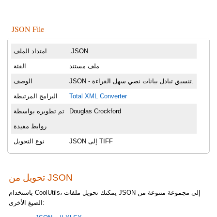
JSON File
.JSON
امتداد الملف
ملف مستند
الفئة
JSON - تنسيق تبادل بيانات نصي سهل القراءة.
الوصف
Total XML Converter
البرامج المرتبطة
Douglas Crockford
تم تطويره بواسطة
روابط مفيدة
JSON إلى TIFF
نوع التحويل
تحويل من JSON
باستخدام CoolUtils، يمكنك تحويل ملفات JSON إلى مجموعة متنوعة من
الصيغ الأخرى: