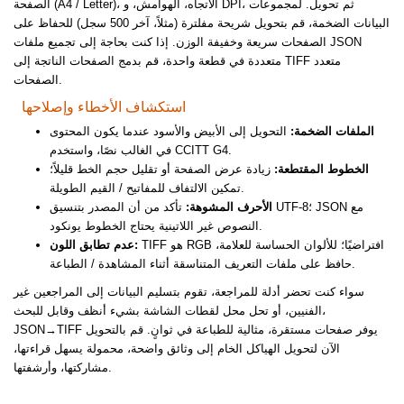
الصفحة (A4 / Letter)، الاتجاه، الهوامش، و DPI، ثم تحويل. لمجموعات
البيانات الضخمة، قم بتحويل شريحة مفلترة (مثلاً، آخر 500 سجل) للحفاظ على
الصفحات سريعة وخفيفة الوزن. إذا كنت بحاجة إلى تجميع ملفات JSON
متعددة في قطعة واحدة، قم بدمج الصفحات الناتجة إلى TIFF متعدد
الصفحات.
استكشاف الأخطاء وإصلاحها
الملفات الضخمة:
التحويل إلى الأبيض والأسود عندما يكون المحتوى
في الغالب نصًا، واستخدم CCITT G4.
الخطوط المقتطعة:
زيادة عرض الصفحة أو تقليل حجم الخط قليلاً؛
تمكين الالتفاف للمفاتيح / القيم الطويلة.
الأحرف المشوهة:
تأكد من أن المصدر بتنسيق UTF-8؛ JSON مع
النصوص غير اللاتينية يحتاج الخطوط يونكود.
TIFF هو RGB افتراضيًا؛ للألوان الحساسة للعلامة،
عدم تطابق اللون:
حافظ على ملفات التعريف المتناسقة أثناء المشاهدة / الطباعة.
سواء كنت تحضر أدلة للمراجعة، تقوم بتسليم البيانات إلى المراجعين غير
الفنيين، أو تحل محل لقطات الشاشة بشيء أنظف وقابل للبحث،
JSON→TIFF يوفر صفحات مستقرة، مثالية للطباعة في ثوانٍ. قم بالتحويل
الآن لتحويل الهياكل الخام إلى وثائق واضحة، محمولة يسهل قراءتها،
مشاركتها، وأرشفتها.