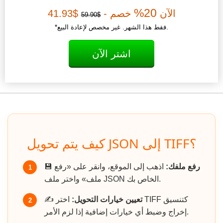
20%
الآن
خصم -
$41.93
$59.90
*فقط هذا الشهر. غير مخصص لإعادة البيع.
اشتر الآن
كيف يتم تحويل JSON إلى TIFF؟
رفع ملفك:
اذهب إلى الموقع، وانقر على «رفع
💾
1
ملف» واختر ملف JSON الخاص بك.
تعيين خيارات التحويل:
اختر TIFF كتنسيق
✍️
2
إخراج وضبط أي خيارات إضافية إذا لزم الأمر.