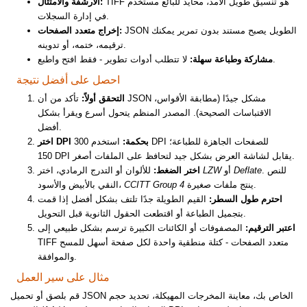
TIFF هو تنسيق طويل الأمد، محايد للبائع مستخدم
الأرشفة والامتثال:
في إدارة السجلات.
JSON الطويل يصبح مستند بدون تمرير يمكنك
إخراج متعدد الصفحات:
ترقيمه، ختمه، أو تدوينه.
لا تتطلب أدوات تطوير - فقط افتح واطبع.
مشاركة وطباعة سهلة:
احصل على أفضل نتيجة
التحقق أولاً:
تأكد من أن JSON مشكل جيدًا (مطابقة الأقواس،
الاقتباسات الصحيحة). المصدر المنظم يتحول أسرع ويقرأ بشكل
أفضل.
اختر DPI بحكمة:
استخدم 300 DPI للصفحات الجاهزة للطباعة؛
150 DPI يقابل لشاشة العرض بشكل جيد لتحافظ على الملفات أصغر.
. للنص
Deflate
أو
LZW
للألوان أو التدرج الرمادي، اختر
اختر الضغط:
ينتج ملفات صغيرة.
CCITT Group 4
النقي بالأبيض والأسود،
احترم طول السطر:
القيم الطويلة جدًا تلتف بشكل أفضل إذا قمت
بتجميل الطباعة أو اقتطعت الحقول الثانوية قبل التحويل.
اعتبر الترقيم:
المصفوفات أو الكائنات الكبيرة ترسم بشكل طبيعي إلى
TIFF متعدد الصفحات - كتلة منطقية واحدة لكل صفحة أسهل للمسح
والموافقة.
مثال على سير العمل
قم بلصق أو تحميل JSON الخاص بك، معاينة المخرجات المهيكلة، تحديد حجم