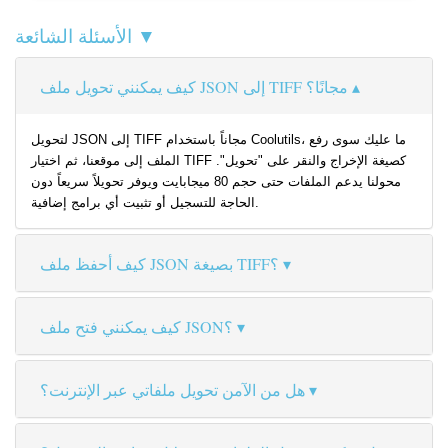
الأسئلة الشائعة ▼
كيف يمكنني تحويل ملف JSON إلى TIFF مجانًا؟
لتحويل JSON إلى TIFF مجاناً باستخدام Coolutils، ما عليك سوى رفع
الملف إلى موقعنا، ثم اختيار TIFF كصيغة الإخراج والنقر على "تحويل".
محولنا يدعم الملفات حتى حجم 80 ميجابايت ويوفر تحويلاً سريعاً دون
الحاجة للتسجيل أو تثبيت أي برامج إضافية.
كيف أحفظ ملف JSON بصيغة TIFF؟
كيف يمكنني فتح ملف JSON؟
هل من الآمن تحويل ملفاتي عبر الإنترنت؟