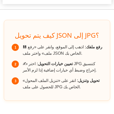
كيف يتم تحويل JSON إلى JPG؟
رفع ملفك:
اذهب إلى الموقع، وانقر على «رفع
💾
1
ملف» واختر ملف JSON الخاص بك.
تعيين خيارات التحويل:
اختر JPG كتنسيق
✍️
2
إخراج وضبط أي خيارات إضافية إذا لزم الأمر.
تحويل وتنزيل:
انقر على «تنزيل الملف المحول»
3
للحصول على ملف JPG الخاص بك.