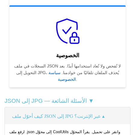
الخصوصية
السجلات في ملف JSON لا تُفحص ولا تُعاد استخدامها أبدًا. بعد
التحويل إلى JPG، يُحذف الملفان تلقائيًا من خوادمنا.
سياسة
.
الخصوصية
JSON إلى JPG — الأسئلة الشائعة ▼
كيف أحوّل ملف JSON إلى JPG عبر الإنترنت؟
ارفع ملف .json إلى محوّل CoolUtils وانقر على تحميل. يقرأ المحوّل