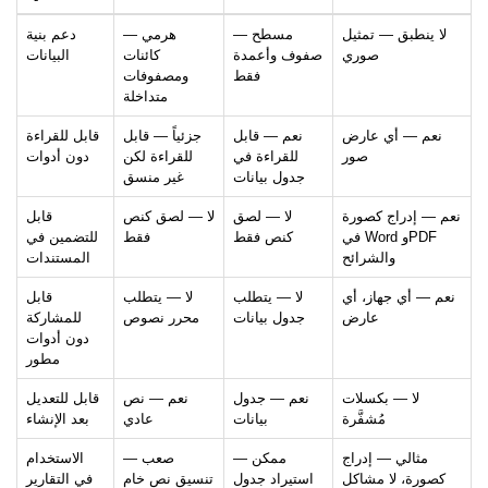
لا ينطبق — تمثيل
مسطح —
هرمي —
دعم بنية
صوري
صفوف وأعمدة
كائنات
البيانات
فقط
ومصفوفات
متداخلة
نعم — أي عارض
نعم — قابل
جزئياً — قابل
قابل للقراءة
صور
للقراءة في
للقراءة لكن
دون أدوات
جدول بيانات
غير منسق
نعم — إدراج كصورة
لا — لصق
لا — لصق كنص
قابل
في Word وPDF
كنص فقط
فقط
للتضمين في
والشرائح
المستندات
نعم — أي جهاز، أي
لا — يتطلب
لا — يتطلب
قابل
عارض
جدول بيانات
محرر نصوص
للمشاركة
دون أدوات
مطور
لا — بكسلات
نعم — جدول
نعم — نص
قابل للتعديل
مُشفَّرة
بيانات
عادي
بعد الإنشاء
مثالي — إدراج
ممكن —
صعب —
الاستخدام
كصورة، لا مشاكل
استيراد جدول
تنسيق نص خام
في التقارير