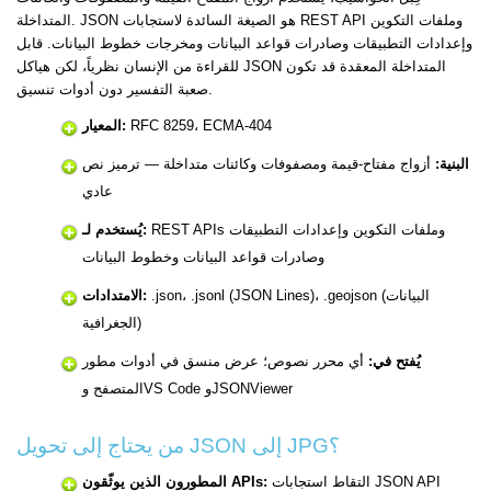
المتداخلة. JSON هو الصيغة السائدة لاستجابات REST API وملفات التكوين
وإعدادات التطبيقات وصادرات قواعد البيانات ومخرجات خطوط البيانات. قابل
للقراءة من الإنسان نظرياً، لكن هياكل JSON المتداخلة المعقدة قد تكون
صعبة التفسير دون أدوات تنسيق.
RFC 8259، ECMA-404
المعيار:
البنية:
أزواج مفتاح-قيمة ومصفوفات وكائنات متداخلة — ترميز نص
عادي
REST APIs وملفات التكوين وإعدادات التطبيقات
يُستخدم لـ:
وصادرات قواعد البيانات وخطوط البيانات
.json، .jsonl (JSON Lines)، .geojson (البيانات
الامتدادات:
الجغرافية)
يُفتح في:
أي محرر نصوص؛ عرض منسق في أدوات مطور
المتصفح وVS Code وJSONViewer
من يحتاج إلى تحويل JSON إلى JPG؟
التقاط استجابات JSON API
المطورون الذين يوثّقون APIs: