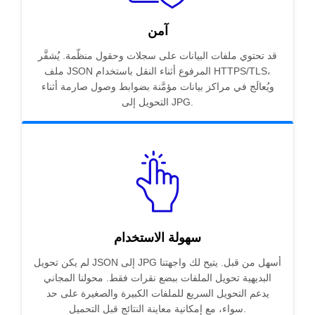
آمن
قد تحتوي ملفات البيانات على سجلات وحقول منظّمة. يُشفَّر
ملف JSON المرفوع أثناء النقل باستخدام HTTPS/TLS،
ويُعالَج في مراكز بيانات مؤمَّنة بضوابط وصول صارمة أثناء
التحويل إلى JPG.
سهولة الاستخدام
لم يكن تحويل JSON إلى JPG أسهل من قبل. يتيح لك واجهتنا
البديهية تحويل الملفات ببضع نقرات فقط. محولنا المجاني
يدعم التحويل السريع للملفات الكبيرة والصغيرة على حد
سواء، مع إمكانية معاينة النتائج قبل التحميل.