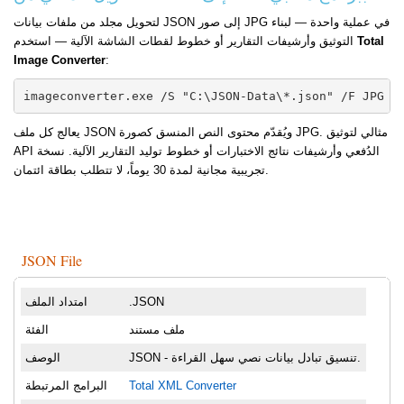
لتحويل مجلد من ملفات بيانات JSON إلى صور JPG في عملية واحدة — لبناء
Total
التوثيق وأرشيفات التقارير أو خطوط لقطات الشاشة الآلية — استخدم
Image Converter
:
imageconverter.exe /S "C:\JSON-Data\*.json" /F JPG /
يعالج كل ملف JSON ويُقدّم محتوى النص المنسق كصورة JPG. مثالي لتوثيق
API الدُفعي وأرشيفات نتائج الاختبارات أو خطوط توليد التقارير الآلية. نسخة
تجريبية مجانية لمدة 30 يوماً، لا تتطلب بطاقة ائتمان.
JSON File
.JSON
امتداد الملف
ملف مستند
الفئة
JSON - تنسيق تبادل بيانات نصي سهل القراءة.
الوصف
Total XML Converter
البرامج المرتبطة