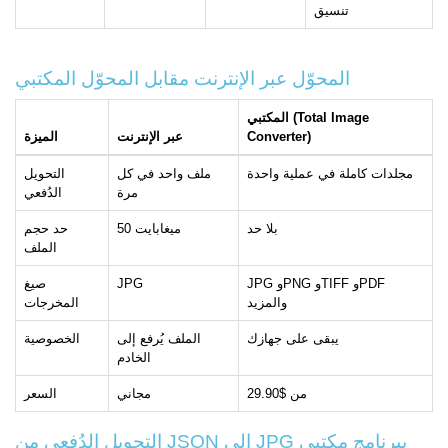
تنسيق
المحوّل عبر الإنترنت مقابل المحوّل المكتبي
المكتبي (Total Image
Converter)
عبر الإنترنت
الميزة
مجلدات كاملة في عملية واحدة
ملف واحد في كل
التحويل
مرة
الدُفعي
بلا حد
50 ميغابايت
حد حجم
الملف
JPG وPNG وTIFF وPDF
JPG
صيغ
والمزيد
المخرجات
يبقى على جهازك
الملف يُرفع إلى
الخصوصية
الخادم
من $29.90
مجاني
السعر
التحويل الدُفعي من JSON إلى JPG ببرنامج مكتبي