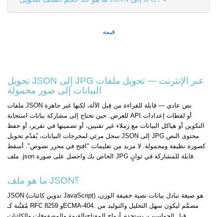
قيمه
تحويل JSON إلى JPG عبر الإنترنت — تحويل ملفات
البيانات إلى صور محمولة
ملفات JSON نص عادي — قابلة للقراءة من قِبل الآلة، لكنها غير جاهزة
للعرض. حين تحتاج إلى مشاركة بيانات استجابة API أو لقطات إعدادات
التكوين أو هياكل البيانات مع زملاء غير تقنيين، أو تضمينها في تقرير، أو حفظ
سجل مرئي لمخرجات البيانات، يُقدّم تحويل JSON إلى JPG محتوى النص
كصورة نظيفة ومحمولة. لا مزيد من تعليمات "افتح في محرر نصوص". أسقط
ملف .json الخاص بك واحصل على صورة JPG قابلة للمشاركة في ثوانٍ.
ما هو ملف JSON؟
JSON (تدوين كائنات JavaScript) هو صيغة تبادل بيانات نصية خفيفة الوزن،
مُقنَّنة كـ RFC 8259 وECMA-404. مصمَّم ليكون سهل التحليل والتوليد من
قِبل الحواسيب، يستخدم أزواج المفتاح-القيمة والمصفوفات والكائنات