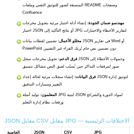
المنسقة كصور للتوثيق التقني وملفات README وصفحات
Confluence
مهندسو ضمان الجودة:
إنشاء أدلة اختبار مرئية بتحويل مخرجات
اختبار JSON أو نتائج التأكيد إلى JPG لتقارير الأخطاء والاختبارات
محللو الأعمال:
تضمين لقطات بيانات JSON في تقارير Word أو
PowerPoint دون تضمين نص خام يُربك القراء غير التقنيين
فرق الدعم:
تحويل مخرجات سجل JSON وحمولات الأخطاء إلى
صور لمرفقات التذاكر حين يُسبّب لصق النص مشاكل تنسيق
فرق البيانات:
إنشاء سجلات مرئية لحالة إعداد JSON لتوثيق إدارة
التغيير ومسارات التدقيق
المعلمون:
توليد أمثلة JPG لبنية JSON لمواد الدورة والشرائح
ورفعات نظام إدارة التعلم
JSON مقابل CSV مقابل JPG — الاختلافات الرئيسية
JPG
CSV
JSON
الخاصية