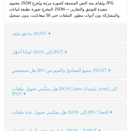
محتوى JSON ويُقدّم بنية النص المنسقة كصورة مرئية ويُخرج JPG.
المخرج صورة نظيفة لبيانات JSON — مفيدة للتوثيق والتقارير
والمشاركة دون أدوات مطور. الملفات حتى 50 ميغابايت، بدون تسجيل.
ما هو ملف JSON؟
لماذا أحوّل JSON إلى JPG؟
هل سيتضمن JPG جميع المفاتيح والقيم من JSON؟
هل يمكنني تحويل ملفات JSON Lines (بامتداد .jsonl) إلى
JPG؟
هل يمكنني تحويل عدة ملفات JSON إلى JPG دُفعةً؟
ما هو حد حجم الملف لتحويل JSON إلى JPG؟