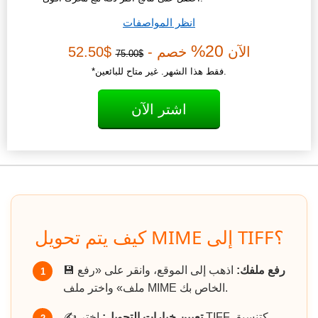
انظر المواصفات
20%
الآن
خصم -
$52.50
$75.00
*فقط هذا الشهر. غير متاح للبائعين.
اشتر الآن
كيف يتم تحويل MIME إلى TIFF؟
رفع ملفك:
اذهب إلى الموقع، وانقر على «رفع
💾
1
ملف» واختر ملف MIME الخاص بك.
تعيين خيارات التحويل:
اختر TIFF كتنسيق
✍️