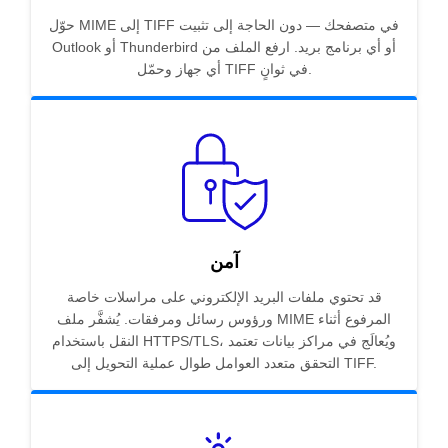
حوّل MIME إلى TIFF في متصفحك — دون الحاجة إلى تثبيت
Outlook أو Thunderbird أو أي برنامج بريد. ارفع الملف من
أي جهاز وحمّل TIFF في ثوانٍ.
آمن
قد تحتوي ملفات البريد الإلكتروني على مراسلات خاصة
ورؤوس رسائل ومرفقات. يُشفَّر ملف MIME المرفوع أثناء
النقل باستخدام HTTPS/TLS، ويُعالَج في مراكز بيانات تعتمد
التحقق متعدد العوامل طوال عملية التحويل إلى TIFF.