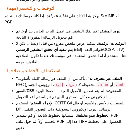
التوقيعات والتشفير (مهم)
يركز هذا الأداة على
قابلية القراءة
. إذا كانت رسالتك تستخدم S/MIME أو
PGP:
البريد المشفر:
قم بفك التشفير في عميل البريد الخاص بك أولا، ثم
قم بتحويل الرسالة المقروءة الناتجة.
التوقيعات الرقمية:
يمكننا عرض ملخص مقروء من قبل الإنسان، لكن
لا
(قوائم الثقة، إلغاء/OCSP، LTV)
يتم تنفيذ أي تحقق التشفير الرسمي
هنا. استخدم أداة التحقق المعتمدة في مؤسستك عندما تكون الصلاحية
القانونية مهمة.
استكشاف الأخطاء وإصلاحها
“الملف غير معترف به”:
تأكد من أن الملف هو رسالة كاملة بأسلوب
.
أو
، الرؤوس، الجسم) محفوظة كـ
،
RFC (
.eml
.mime
من:
إلى:
الصور/CSS المفقودة:
لم يتم تضمين الأصول البعيدة—احفظ البريد
الإلكتروني مع كل المحتوى الذي تم تنزيله، ثم أعد التحويل.
الإخراج الضخم:
استخدم CCITT G4 للصفحات بالأبيض والأسود أو قلل
DPI لرسائل البريد الإلكتروني التسويقية ذات التصوير الثقيل.
الخطوط تبدو مختلفة:
استبدلها بخطوط شائعة أو قم بتصدير PDF
للجسم أولاً، ثم حول ملف PDF هذا إلى TIFF للحصول على تخطيط
دقيق.