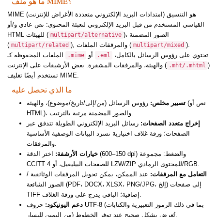
ما هو ملف MIME؟
MIME (امتدادات البريد الإلكتروني متعددة الأغراض للإنترنت) هو التنسيق
القياسي المستخدم من قبل البريد الإلكتروني لتعبئة المحتوى: نص عادي و/أو
)، الصور المضمنة
HTML للهيئات (
multipart/alternative
).
), والمرفقات الملفات (
(
multipart/related
multipart/mixed
تحتوي على رؤوس الرسائل بالكامل،
أو
الملفات المحفوظة كـ
.mime
.eml
)
والهيئة، والمرفقات المشفرة. بعض الأرشيفات على الإنترنت (
.mht/.mhtml
تستخدم أيضًا تغليف MIME.
ما الذي تحصل عليه
تصيير مخلص:
رؤوس الرسائل (من/إلى/تاريخ/موضوع)، والهيئة (نص أو
HTML)، والصور المضمنة مرتبة بالترتيب.
إخراج متعدد الصفحات:
رسائل البريد الإلكتروني الطويلة تتدفق عبر
الصفحات؛ ورقة غلاف اختيارية تسرد البيانات الوصفية الأساسية
والمرفقات.
خيارات الأرشفة:
اختر الدقة (150–600 dpi) والضغط: مجموعة
CCITT 4 للصفحات البيليفيل، أو LZW/ZIP للمحتوى الرمادي/RGB.
التعامل مع المرفقات:
عند الممكن، يمكن تحويل المرفقات الوثائقية /
الصور الشائعة (PDF، DOCX، XLSX، PNG/JPG، إلخ) إلى صفحات
TIFF إضافية؛ الباقي يدرج على ورقة الغلاف.
دعم اليونيكود:
حروف UTF-8 (بما في ذلك الرموز التعبيرية والكتابات
من اليمين لليسار) تُعرض بشكل صحيح عند توفر الخطوط.