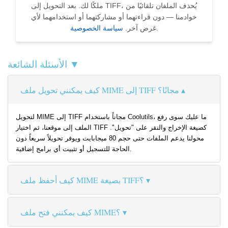
ملكًا لك. بعد التحويل إلى TIFF، يُحذف الملفان تلقائيًا من
خوادمنا — دون قراءتهما أو مشاركتهما أو استخدامهما لأي
.
غرض آخر.
سياسة الخصوصية
الأسئلة الشائعة ▼
كيف يمكنني تحويل ملف MIME إلى TIFF مجانًا؟
لتحويل MIME إلى TIFF مجاناً باستخدام Coolutils، ما عليك سوى رفع
الملف إلى موقعنا، ثم اختيار TIFF كصيغة الإخراج والنقر على "تحويل".
محولنا يدعم الملفات حتى حجم 80 ميجابايت ويوفر تحويلاً سريعاً دون
الحاجة للتسجيل أو تثبيت أي برامج إضافية.
كيف أحفظ ملف MIME بصيغة TIFF؟
كيف يمكنني فتح ملف MIME؟