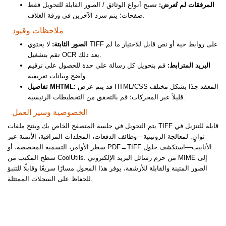
المرفقات لم تُعرض:
تصبح أنواع الوثائق / الصور القابلة للتحويل فقط
صفحات؛ يتم سرد الآخرين في ورقة الغلاف.
ملاحظات وقيود
الصور الثابتة:
لا يحتوي TIFF على روابط حية أو نص قابل للاختيار ما لم
تقم بتشغيل OCR بعد ذلك.
البريد المترابط:
قم بتحويل كل رسالة على حدة للحصول على ترقيم
واضح وبيانات تعريفية.
قد يتم عرض HTML/CSS المعقد جدًا بشكل مختلف
تفاصيل MHTML:
قليلاً عبر المحركات؛ قم بالتحقق من التخطيطات الرئيسية.
الخصوصية وسير العمل
يتم التحويل في جلسة المتصفح الخاص بك وينتج ملفات TIFF قابلة للتنزيل في
ثوانٍ. لمعالجة الروتينية—وظائف الدفعات، المجلدات المراقبة، الأتمتة عبر
سطر الأوامر، التسمية المخصصة، أو PDF→TIFF الأنابيب—استكشف حلول
سطح المكتب من CoolUtils. من حزم رسائل البريد الإلكتروني MIME إلى
الصور المتينة والقابلة للأرشفة، يوفر هذا المحول مسارًا سريعًا وقابلًا للتنبؤ
للحفاظ على السجلات الممتثلة.