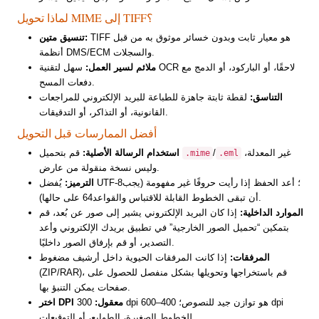
لماذا تحويل MIME إلى TIFF؟
TIFF هو معيار ثابت وبدون خسائر موثوق به من قبل
تنسيق متين:
أنظمة DMS/ECM والسجلات.
ملائم لسير العمل:
سهل لتقنية OCR لاحقًا، أو الباركود، أو الدمج مع
دفعات المسح.
التناسق:
لقطة ثابتة جاهزة للطباعة للبريد الإلكتروني للمراجعات
القانونية، أو التذاكر، أو التدقيقات.
أفضل الممارسات قبل التحويل
غير المعدلة،
/
قم بتحميل
استخدام الرسالة الأصلية:
.mime
.eml
وليس نسخة منقولة من عارض.
الترميز:
يُفضل UTF-8؛ أعد الحفظ إذا رأيت حروفًا غير مفهومة (يجب
أن تبقى الخطوط القابلة للاقتباس والقواعد64 على حالها).
الموارد الداخلية:
إذا كان البريد الإلكتروني يشير إلى صور عن بُعد، قم
بتمكين “تحميل الصور الخارجية” في تطبيق بريدك الإلكتروني وأعد
التصدير، أو قم بإرفاق الصور داخليًا.
المرفقات:
إذا كانت المرفقات الحيوية داخل أرشيف مضغوط
(ZIP/RAR)، قم باستخراجها وتحويلها بشكل منفصل للحصول على
صفحات يمكن التنبؤ بها.
اختر DPI معقول:
300 dpi هو توازن جيد للنصوص؛ 400–600 dpi
للخطوط الصغيرة، الطوابع، أو التوقيعات.