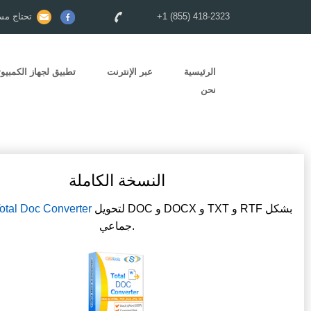
+1 (855) 418-2323
تحتاج مس
الرئيسية
عبر الإنترنت
تطبيق لجهاز الكمبيوت
نحن
النسخة الكاملة
لتحويل DOC و DOCX و TXT و RTF بشكل
otal Doc Converter
جماعي.