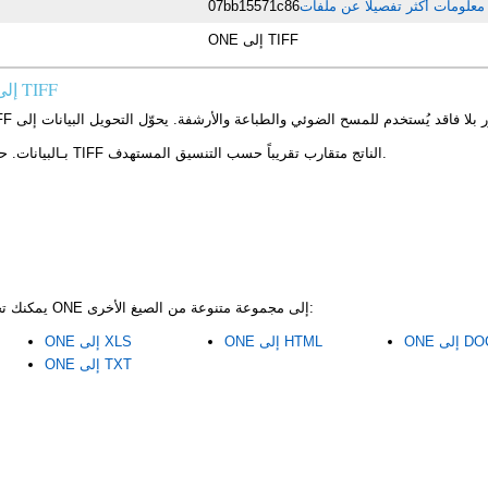
ON
07bb15571c86
ONE إلى TIFF
ما الذي يتغير عند تحويل ONE إلى TIFF
يحتفظ تحويل ONE إلى TIFF بـالبيانات. حجم ملف TIFF الناتج متقارب تقريباً حسب التنسيق المستهدف.
باستخدام CoolUtils، يمكنك تحويل ملفات ONE إلى مجموعة متنوعة من الصيغ الأخرى:
لى DOCX
ONE إلى HTML
ONE إلى XLS
ONE إلى TXT