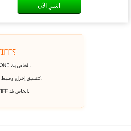
اشترِ الآن
كيف يتم تحويل ONE إلى TIFF؟
اذهب إلى الموقع، وانقر على «رفع ملف» واختر ملف ONE الخاص بك.
اختر TIFF كتنسيق إخراج وضبط أي خيارات إضافية إذا لزم الأمر.
انقر على «تنزيل الملف المحول» للحصول على ملف TIFF الخاص بك.