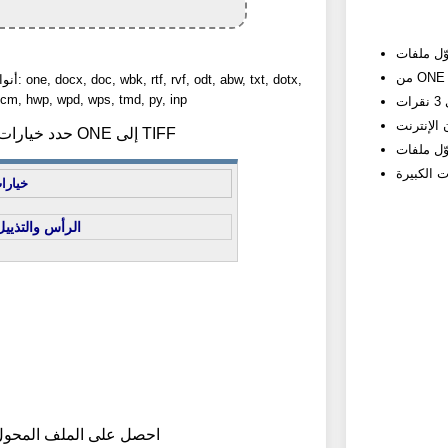
أنواع المل
cm, hwp, wpd, wps, tmd, py, inp
2) حدد خيارات تحويل ONE إلى TIFF
خيارا
الرأس والتذييل
3) احصل على الملف المحو