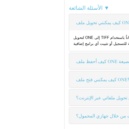
الأسئلة الشائعة ▼
لتحويل ONE إلى TIFF مجاناً باستخدام Coolutils، ما عليك سوى رفع الملف إلى موقعنا، ثم اختيار TIFF كصيغة الإخراج والنقر على "تحويل". محولنا يدعم الملفات حتى حجم 80 ميجابايت ويوفر
فتح ملف ONE؟
تحويل ملفاتي عبر الإنترنت؟
ت من خلال جهازي المحمول؟