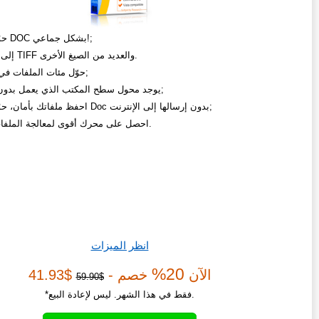
حوّل ملفات DOC بشكل جماعي!;
من ONE إلى TIFF والعديد من الصيغ الأخرى.
حوّل مئات الملفات في 3 نقرات;
يوجد محول سطح المكتب الذي يعمل بدون الإنترنت;
احفظ ملفاتك بأمان، حوّل ملفات Doc بدون إرسالها إلى الإنترنت;
احصل على محرك أقوى لمعالجة الملفات الكبيرة.
انظر الميزات
20%
الآن
خصم -
$41.93
$59.90
*فقط في هذا الشهر. ليس لإعادة البيع.