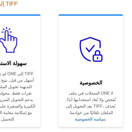
أداة التحويل عبر الإنترنت من ONE إلى TIFF
سهولة الاست
لم يكن 
أسهل من قبل. يتيح ل
الخصوصية
البديهية تحويل المل
السجلات في ملف ONE لا
نقرات فقط. محولنا
تُفحص ولا تُعاد استخدامها أبدًا.
يدعم التحويل السري
بعد التحويل إلى TIFF، يُحذف
الكبيرة والصغيرة عل
الملفان تلقائيًا من خوادمنا.
مع إمكانية معاينة ال
.
سياسة الخصوصية
التحميل.