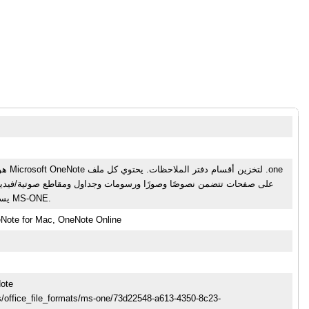
على صفحات تتضمن نصوصًا وصورًا ورسومات وجداول ومقاطع صوتية/فيدي
يستخدم التنسيق بنية ثنائية محددة وفقًا لمواصفات MS-ONE.
Note for Mac, OneNote Online
Note
s/office_file_formats/ms-one/73d22548-a613-4350-8c23-