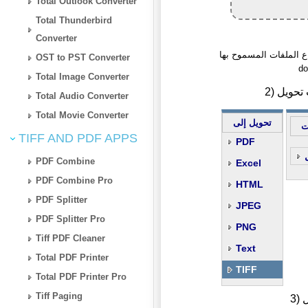
Total Outlook Converter
Total Thunderbird
Converter
فات المسموح بها: one, docx, doc, wbk, rtf, rvf, odt, abw, txt, dotx,
OST to PST Converter
do
Total Image Converter
Total Audio Converter
Total Movie Converter
تحويل إلى
ت
TIFF AND PDF APPS
PDF
PDF Combine
Excel
PDF Combine Pro
HTML
PDF Splitter
JPEG
PDF Splitter Pro
PNG
Tiff PDF Cleaner
Text
Total PDF Printer
TIFF
Total PDF Printer Pro
Tiff Paging
ل