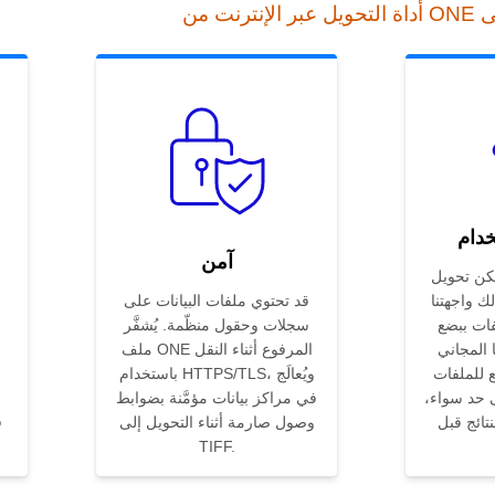
خدام
آمن
تحويل ONE إلى TIFF
ك واجهتنا
قد تحتوي ملفات البيانات على
فات ببضع
سجلات وحقول منظّمة. يُشفَّر
 المجاني
ملف ONE المرفوع أثناء النقل
ع للملفات
باستخدام HTTPS/TLS، ويُعالَج
ى حد سواء،
في مراكز بيانات مؤمَّنة بضوابط
نتائج قبل
وصول صارمة أثناء التحويل إلى
TIFF.