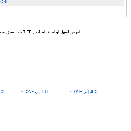
معلومات أكثر تفصيلًا عن ملفات E
ONE هو تنسيق بيانات منظم، بينما TIFF هو تنسيق صور بلا فاقد يُستخدم للمسح الضوئي والطباعة والأرشفة. يحوّل التحويل البيانات إلى TIFF لعرض أسهل أو استخدام أيسر.
ONE إلى JPG
ONE إلى RTF
ONE إ