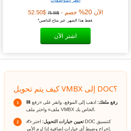
انظر المواصفات
20%
الآن
خصم -
$52.50
$75.00
*فقط هذا الشهر. غير متاح للبائعين.
اشتر الآن
كيف يتم تحويل VMBX إلى DOC؟
رفع ملفك:
اذهب إلى الموقع، وانقر على «رفع
💾
1
ملف» واختر ملف VMBX الخاص بك.
تعيين خيارات التحويل:
اختر DOC كتنسيق
✍️
2
إخراج وضبط أي خيارات إضافية إذا لزم الأمر.