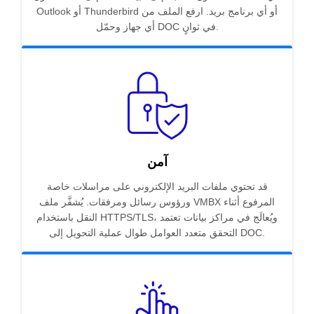
Outlook أو Thunderbird أو أي برنامج بريد. ارفع الملف من
أي جهاز وحمّل DOC في ثوانٍ.
آمن
قد تحتوي ملفات البريد الإلكتروني على مراسلات خاصة
ورؤوس رسائل ومرفقات. يُشفَّر ملف VMBX المرفوع أثناء
النقل باستخدام HTTPS/TLS، ويُعالَج في مراكز بيانات تعتمد
التحقق متعدد العوامل طوال عملية التحويل إلى DOC.