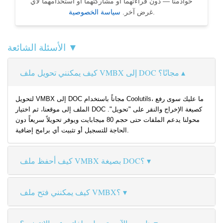
خوادمنا — دون قراءتهما أو مشاركتهما أو استخدامهما لأي
.
غرض آخر.
سياسة الخصوصية
الأسئلة الشائعة ▼
كيف يمكنني تحويل ملف VMBX إلى DOC مجانًا؟
لتحويل VMBX إلى DOC مجاناً باستخدام Coolutils، ما عليك سوى رفع
الملف إلى موقعنا، ثم اختيار DOC كصيغة الإخراج والنقر على "تحويل".
محولنا يدعم الملفات حتى حجم 80 ميجابايت ويوفر تحويلاً سريعاً دون
الحاجة للتسجيل أو تثبيت أي برامج إضافية.
كيف أحفظ ملف VMBX بصيغة DOC؟
كيف يمكنني فتح ملف VMBX؟