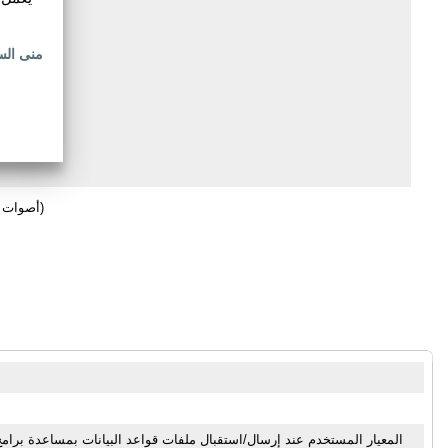
منى الس
(96 أصوات)