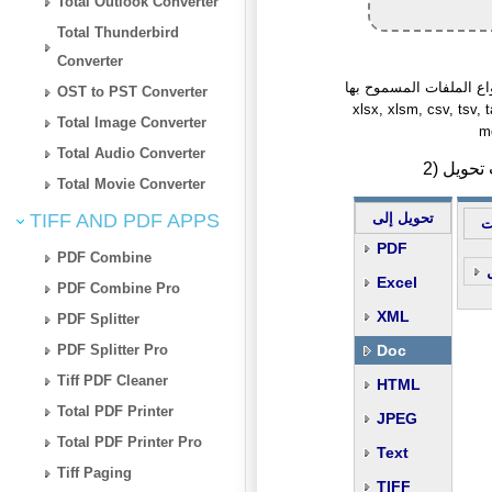
Total Outlook Converter
Total Thunderbird
Converter
ملفات المسموح بها: fasta, qif, ofx, iif, srt, ics, excel, ris, bib, ods, xls,
OST to PST Converter
xlsx, xlsm, csv, tsv, t
Total Image Converter
md
Total Audio Converter
Total Movie Converter
TIFF AND PDF APPS
تحويل إلى
ت
PDF
PDF Combine
Excel
PDF Combine Pro
XML
PDF Splitter
PDF Splitter Pro
Doc
Tiff PDF Cleaner
HTML
Total PDF Printer
JPEG
Total PDF Printer Pro
Text
Tiff Paging
TIFF