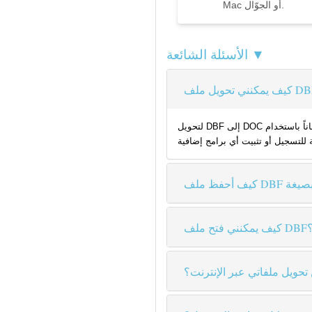
Mac أو الجوّال.
الأسئلة الشائعة ▼
لتحويل DBF إلى DOC مجاناً باستخدام Coolutils، ما عليك سوى رفع الملف إلى موقعنا، ثم اختيار DOC كصيغة الإخراج والنقر على "تحويل". محولنا يدعم الملفات حتى حجم 80 ميجابايت ويوفر تحويلاً
كنني فتح ملف DBF؟
تحويل ملفاتي عبر الإنترنت؟