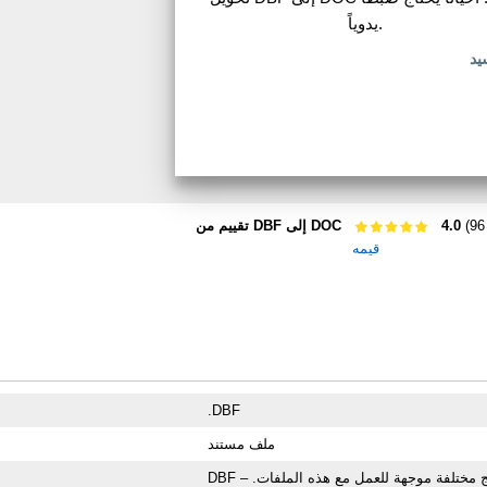
يدوياً.
يد
4.0
تقييم من DBF إلى DOC
قيمه
.DBF
ملف مستند
DBF – المعيار المستخدم عند إرسال/استقبال ملفات قواعد البيانات بمساعدة برامج مختلفة موجهة للعمل مع هذه الملفات.