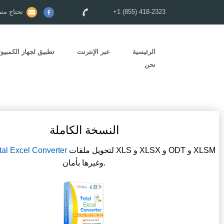
+1 (855) 418-2323
تحتاج مس
الرئيسية
عبر الإنترنت
تطبيق لجهاز الكمبيوت
نحن
النسخة الكاملة
لتحويل ملفات XLS و XLSX و ODT و XLSM
tal Excel Converter
وغيرها بأمان.