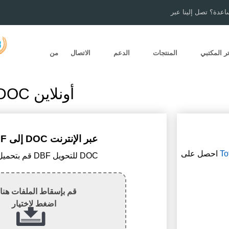
اعدة؟ تصل إلينا عبر
ر المكتبي
المنتجات
الدعم
الاتصال
من
تحويل DBF إلى DOC أونلاين
تحويل DBF إلى DOC عبر الإنترنت
To
احصل على
1) قم بتحميل ملف DBF للتحويل DOC
قم بإسقاط الملفات هنا 
اضغط لاختيار