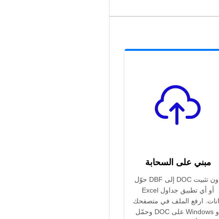
مبني على السحابة
حوّل DBF إلى DOC دون تثبيت
Excel أو أي تطبيق جداول
انات. ارفع الملف في متصفحك
وحمّل DOC على Windows أو