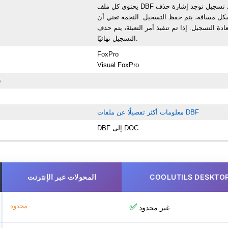
يحتوي كل ملف DBF على رأس يحدد هيكل الملف وتسجيلات منظمة في شكل جدول. في بداية كل تسجيل توجد إشارة حذف
 شكل مسافة، يتم حفظ التسجيل. النجمة تعني أن
دة التسجيل. إذا تم تنفيذ أمر التعبئة، يتم حذف
التسجيل نهائيًا.
FoxPro
Visual FoxPro
ت
معلومات أكثر تفصيلًا عن ملفات DBF
DBF إلى DOC
COOLUTILS DESKTO
المحولات عبر الإنترنت
✅
محدود
غير محدود