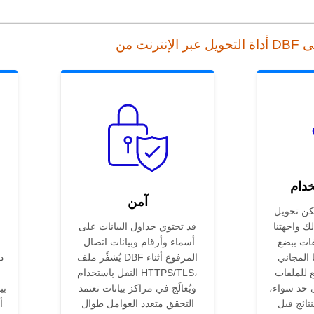
خدام
آمن
تحويل DBF إلى DOC
ك واجهتنا
قد تحتوي جداول البيانات على
فات ببضع
أسماء وأرقام وبيانات اتصال.
 المجاني
يُشفَّر ملف DBF المرفوع أثناء
ع للملفات
النقل باستخدام HTTPS/TLS،
ى حد سواء،
ويُعالَج في مراكز بيانات تعتمد
بي
نتائج قبل
التحقق متعدد العوامل طوال