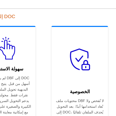
أداة التحويل عبر الإنترنت من DBF إلى DOC
سهولة الاست
لم يكن 
أسهل من قبل. يتيح ل
البديهية تحويل المل
الخصوصية
نقرات فقط. محولنا
محتويات ملف DBF لا تُفحص ولا
يدعم التحويل السري
تُعاد استخدامها أبدًا. بعد التحويل
الكبيرة والصغيرة عل
إلى DOC، يُحذف الملفان تلقائيًا
مع إمكانية معاينة ال