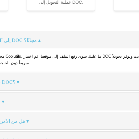
عملية التحويل إلى DOC.
كيف يمكنني تحويل ملف DBF إلى DOC مجانًا؟
سريعاً دون الحاجة للتسجيل أو تثبيت أي برامج إضافية.
كيف أحفظ ملف DBF بصيغة DOC؟
كيف يم
هل من الآمن 