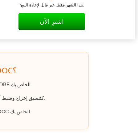
*هذا الشهر فقط. غير قابل لإعادة البيع.
اشترِ الآن
كيف يتم تحويل DBF إلى DOC؟
اذهب إلى الموقع، وانقر على «رفع ملف» واختر ملف DBF الخاص بك.
اختر DOC كتنسيق إخراج وضبط أي خيارات إضافية إذا لزم الأمر.
انقر على «تنزيل الملف المحول» للحصول على ملف DOC الخاص بك.