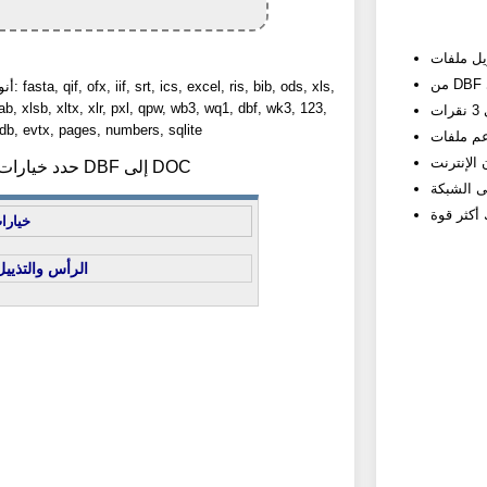
أنواع ال
ab, xlsb, xltx, xlr, pxl, qpw, wb3, wq1, dbf, wk3, 123,
b, evtx, pages, numbers, sqlite
2) حدد خيارات تحويل DBF إلى DOC
خيارا
الرأس والتذييل