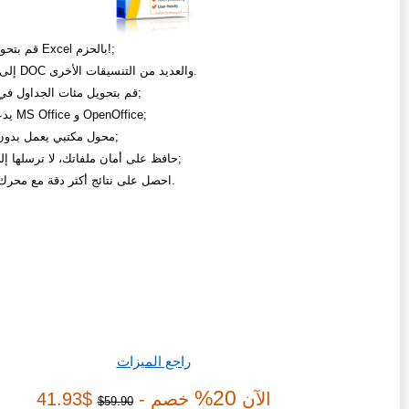
قم بتحويل ملفات Excel بالحزم!;
من DBF إلى DOC والعديد من التنسيقات الأخرى.
قم بتحويل مئات الجداول في 3 نقرات;
يدعم ملفات MS Office و OpenOffice;
محول مكتبي يعمل بدون الإنترنت;
حافظ على أمان ملفاتك، لا ترسلها إلى الشبكة;
احصل على نتائج أكثر دقة مع محرك أكثر قوة.
راجع الميزات
20%
الآن
خصم -
$41.93
59.90$