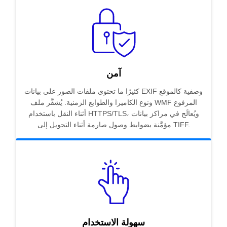
آمن
كثيرًا ما تحتوي ملفات الصور على بيانات EXIF وصفية كالموقع
ونوع الكاميرا والطوابع الزمنية. يُشفَّر ملف WMF المرفوع
أثناء النقل باستخدام HTTPS/TLS، ويُعالَج في مراكز بيانات
مؤمَّنة بضوابط وصول صارمة أثناء التحويل إلى TIFF.
سهولة الاستخدام