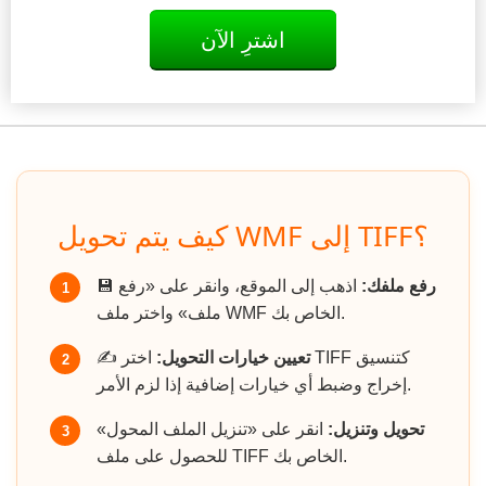
اشترِ الآن
كيف يتم تحويل WMF إلى TIFF؟
رفع ملفك:
اذهب إلى الموقع، وانقر على «رفع
💾
1
ملف» واختر ملف WMF الخاص بك.
تعيين خيارات التحويل:
اختر TIFF كتنسيق
✍️
2
إخراج وضبط أي خيارات إضافية إذا لزم الأمر.
تحويل وتنزيل:
انقر على «تنزيل الملف المحول»
3
للحصول على ملف TIFF الخاص بك.