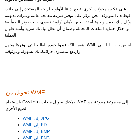
على عكس محولات أخرى، تضع أداتنا الأولوية لراحة المستخدم إلى جانب
الوظائف الموثوقة. نحن نركز على توفير سرعة معالجة عالية وميزات بديهية،
وكل ذلك ضمن واجهة أنيقة. تعتبر الأمان أولوية قصوى، حيث توفر الطمأنينة
من خلال حماية الملفات المحملة وضمان أن تظل بياناتك سرية وآمنة طوال
العملية.
اشعر بالكفاءة والجودة العالية التي يوفرها محول WMF إلى TIFF الخاص بنا،
وارتفع بمستوى جرافيكياتك بسهولة وموثوقية.
تحويل من WMF
باستخدام CoolUtils، يمكنك تحويل ملفات WMF إلى مجموعة متنوعة من
الصيغ الأخرى:
WMF إلى JPG
WMF إلى PDF
WMF إلى BMP
WMF إلى PNG