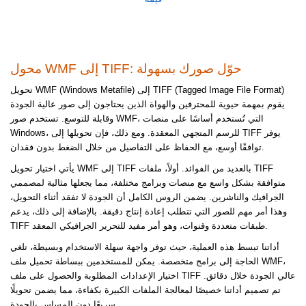
محول WMF إلى TIFF: حوّل صورك بسهولة
تحويل WMF (Windows Metafile) إلى TIFF (Tagged Image File Format)
يقوم بمهمة حيوية للمحترفين والهواة الذين يحتاجون إلى صور عالية الجودة
وقابلة للتوسع. تستخدم صور WMF، التي تُستخدم أساسًا على منصات
Windows، للرسم المتجهي المعقدة. ومع ذلك، فإن تحويلها إلى TIFF يوفر
توافقًا أوسع، مع الحفاظ على التفاصيل من خلال الضغط بدون فقدان.
يأتي اختيار تحويل WMF إلى TIFF بالعديد من الفوائد. أولاً، ملفات TIFF
متوافقة بشكل واسع مع منصات وبرامج مختلفة، مما يجعلها مثالية لمصممي
الجرافيك والناشرين. يضمن الروس الكامل أن الجودة لا تفقد أثناء التحويل،
وهذا أمر مهم للصور التي تتطلب إعادة إنتاج دقيقة. بالإضافة إلى ذلك، يدعم
TIFF طبقات متعددة وقنوات، وهو أمر مفيد للتحرير الجرافيكي المعقد.
أداتنا تبسط هذه العملية، حيث توفر واجهة سهلة الاستخدام وبسيطة، تلغي
الحاجة إلى برامج متخصصة. يمكن للمستخدمين ببساطة تحميل ملف WMF،
اختيار الإعدادات المطلوبة والحصول على ملف TIFF عالي الجودة خلال دقائق.
تم تصميم أداتنا خصيصًا لمعالجة الملفات الكبيرة بكفاءة، مما يضمن تحويلًا
سريعًا دون المساس بالجودة.