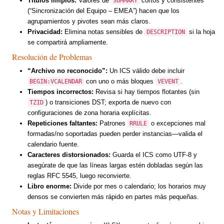
Títulos limpios:
Valores de
cortos y consistentes
SUMMARY
(“Sincronización del Equipo – EMEA”) hacen que los
agrupamientos y pivotes sean más claros.
Privacidad:
Elimina notas sensibles de
si la hoja
DESCRIPTION
se compartirá ampliamente.
Resolución de Problemas
“Archivo no reconocido”:
Un ICS válido debe incluir
con uno o más bloques
.
BEGIN:VCALENDAR
VEVENT
Tiempos incorrectos:
Revisa si hay tiempos flotantes (sin
) o transiciones DST; exporta de nuevo con
TZID
configuraciones de zona horaria explícitas.
Repeticiones faltantes:
Patrones
o excepciones mal
RRULE
formadas/no soportadas pueden perder instancias—valida el
calendario fuente.
Caracteres distorsionados:
Guarda el ICS como UTF-8 y
asegúrate de que las líneas largas estén dobladas según las
reglas RFC 5545, luego reconvierte.
Libro enorme:
Divide por mes o calendario; los horarios muy
densos se convierten más rápido en partes más pequeñas.
Notas y Limitaciones