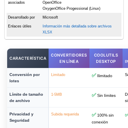
asociados
OpenOffice
OxygenOffice Progessional (Linux)
Desarrollado por
Microsoft
Enlaces útiles
Información más detallada sobre archivos
XLSX
CONVERTIDORES
COOLUTILS
CARACTERÍSTICA
EN LÍNEA
DESKTOP
I
Conversión por
S
Limitado
✅
Ilimitado
lotes
Límite de tamaño
D
1-5MB
✅
Sin límites
de archivo
s
Privacidad y
Subida requerida
✅
100% sin
Seguridad
conexión