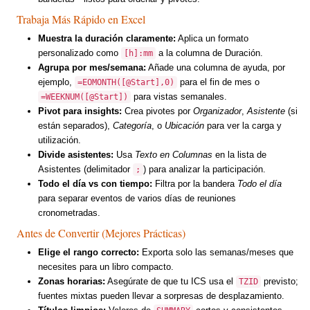
Trabaja Más Rápido en Excel
Muestra la duración claramente:
Aplica un formato
personalizado como
a la columna de Duración.
[h]:mm
Agrupa por mes/semana:
Añade una columna de ayuda, por
ejemplo,
para el fin de mes o
=EOMONTH([@Start],0)
para vistas semanales.
=WEEKNUM([@Start])
Pivot para insights:
Crea pivotes por
Organizador
,
Asistente
(si
están separados),
Categoría
, o
Ubicación
para ver la carga y
utilización.
Divide asistentes:
Usa
Texto en Columnas
en la lista de
Asistentes (delimitador
) para analizar la participación.
;
Todo el día vs con tiempo:
Filtra por la bandera
Todo el día
para separar eventos de varios días de reuniones
cronometradas.
Antes de Convertir (Mejores Prácticas)
Elige el rango correcto:
Exporta solo las semanas/meses que
necesites para un libro compacto.
Zonas horarias:
Asegúrate de que tu ICS usa el
previsto;
TZID
fuentes mixtas pueden llevar a sorpresas de desplazamiento.