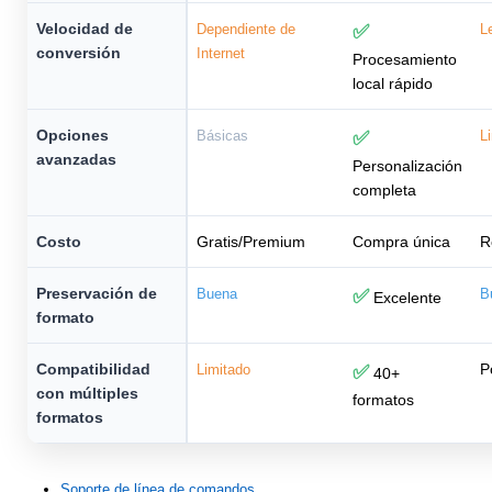
Velocidad de
Dependiente de
✅
L
conversión
Internet
Procesamiento
local rápido
Opciones
Básicas
✅
L
avanzadas
Personalización
completa
Costo
Gratis/Premium
Compra única
R
Preservación de
Buena
✅
B
Excelente
formato
Compatibilidad
P
Limitado
✅
40+
con múltiples
formatos
formatos
Soporte de línea de comandos