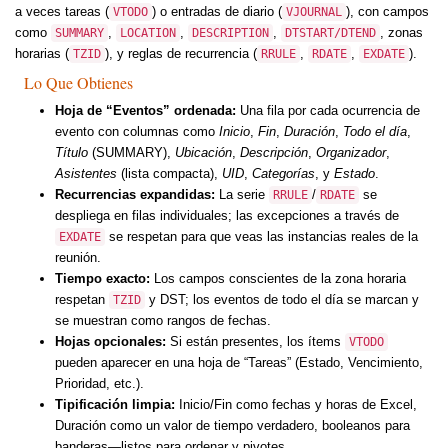
a veces tareas (
) o entradas de diario (
), con campos
VTODO
VJOURNAL
como
,
,
,
, zonas
SUMMARY
LOCATION
DESCRIPTION
DTSTART/DTEND
horarias (
), y reglas de recurrencia (
,
,
).
TZID
RRULE
RDATE
EXDATE
Lo Que Obtienes
Hoja de “Eventos” ordenada:
Una fila por cada ocurrencia de
evento con columnas como
Inicio
,
Fin
,
Duración
,
Todo el día
,
Título
(SUMMARY),
Ubicación
,
Descripción
,
Organizador
,
Asistentes
(lista compacta),
UID
,
Categorías
, y
Estado
.
Recurrencias expandidas:
La serie
/
se
RRULE
RDATE
despliega en filas individuales; las excepciones a través de
se respetan para que veas las instancias reales de la
EXDATE
reunión.
Tiempo exacto:
Los campos conscientes de la zona horaria
respetan
y DST; los eventos de todo el día se marcan y
TZID
se muestran como rangos de fechas.
Hojas opcionales:
Si están presentes, los ítems
VTODO
pueden aparecer en una hoja de “Tareas” (Estado, Vencimiento,
Prioridad, etc.).
Tipificación limpia:
Inicio/Fin como fechas y horas de Excel,
Duración como un valor de tiempo verdadero, booleanos para
banderas—listos para ordenar y pivotes.