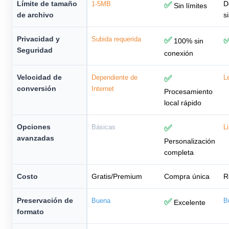
Límite de tamaño
D
1-5MB
✅
Sin límites
de archivo
s
Privacidad y
Subida requerida
✅
100% sin
Seguridad
conexión
Velocidad de
Dependiente de
✅
L
conversión
Internet
Procesamiento
local rápido
Opciones
Básicas
✅
L
avanzadas
Personalización
completa
Costo
Gratis/Premium
Compra única
R
Preservación de
Buena
✅
B
Excelente
formato