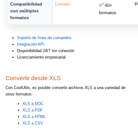
Compatibilidad
P
Limitado
✅
40+
con múltiples
formatos
formatos
Soporte de línea de comandos
Integración API
Disponibilidad 24/7 sin conexión
Licenciamiento empresarial
Convertir desde XLS
Con CoolUtils, es posible convertir archivos XLS a una variedad de
otros formatos:
XLS a DOC
XLS a PDF
XLS a HTML
XLS a CSV