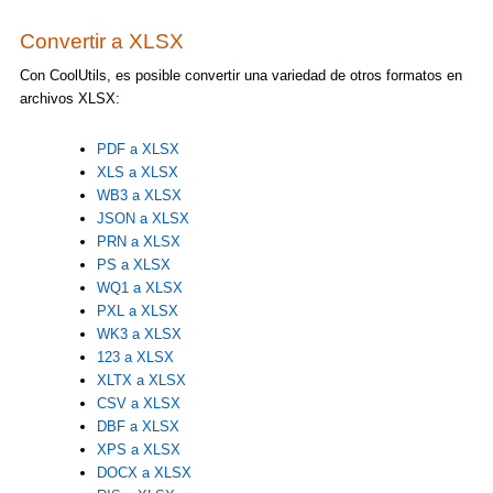
Convertir a XLSX
Con CoolUtils, es posible convertir una variedad de otros formatos en
archivos XLSX:
PDF a XLSX
XLS a XLSX
WB3 a XLSX
JSON a XLSX
PRN a XLSX
PS a XLSX
WQ1 a XLSX
PXL a XLSX
WK3 a XLSX
123 a XLSX
XLTX a XLSX
CSV a XLSX
DBF a XLSX
XPS a XLSX
DOCX a XLSX