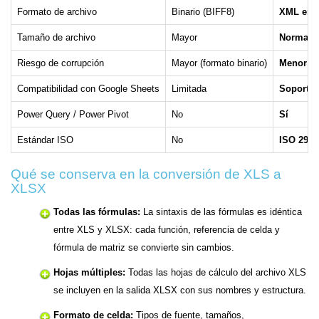
Formato de archivo
Binario (BIFF8)
XML en Z
Tamaño de archivo
Mayor
Normalm
Riesgo de corrupción
Mayor (formato binario)
Menor (X
Compatibilidad con Google Sheets
Limitada
Soporte 
Power Query / Power Pivot
No
Sí
Estándar ISO
No
ISO 295
Qué se conserva en la conversión de XLS a
XLSX
Todas las fórmulas:
La sintaxis de las fórmulas es idéntica
entre XLS y XLSX: cada función, referencia de celda y
fórmula de matriz se convierte sin cambios.
Hojas múltiples:
Todas las hojas de cálculo del archivo XLS
se incluyen en la salida XLSX con sus nombres y estructura.
Formato de celda:
Tipos de fuente, tamaños,