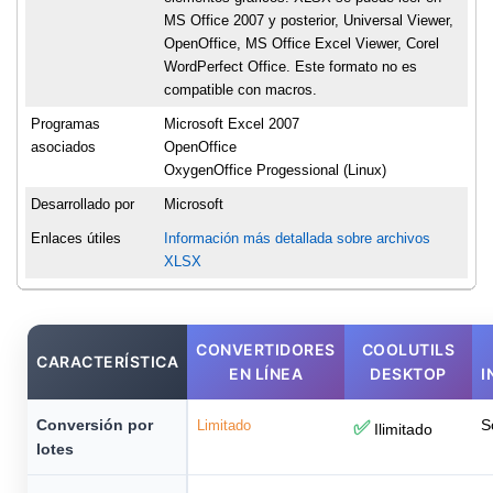
MS Office 2007 y posterior, Universal Viewer,
OpenOffice, MS Office Excel Viewer, Corel
WordPerfect Office. Este formato no es
compatible con macros.
Programas
Microsoft Excel 2007
asociados
OpenOffice
OxygenOffice Progessional (Linux)
Desarrollado por
Microsoft
Enlaces útiles
Información más detallada sobre archivos
XLSX
CONVERTIDORES
COOLUTILS
CARACTERÍSTICA
EN LÍNEA
DESKTOP
I
Conversión por
S
Limitado
✅
Ilimitado
lotes