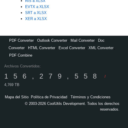
RIS a XLSX
EVTX a XLSX
SRT a XLSX
XER a XLSX
PDF Converter
,
Outlook Converter
,
Mail Converter
,
Doc
Converter
,
HTML Converter
,
Excel Converter
,
XML Converter
,
PDF Combine
Archivos Convertidos:
156,279,558
/
4,769 TB
Mapa del Sitio
Política de Privacidad
Términos y Condiciones
© 2003-2026 CoolUtils Development. Todos los derechos
reservados.