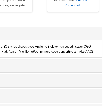
ue requieren MP4.
la conversión.
Política de
ación, sin registro.
Privacidad
.
Org. iOS y los dispositivos Apple no incluyen un decodificador OGG —
 iPad, Apple TV o HomePod, primero debe convertirlo a .m4a (AAC).