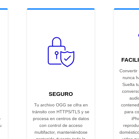
FACIL
Convertir
nunca ha
Suelta t
convers
SEGURO
audi
Tu archivo OGG se cifra en
contened
tránsito con HTTPS/TLS y se
para co
e
procesa en centros de datos
iPh
u
con control de acceso
reprodu
multifactor, manteniéndose
doméstico