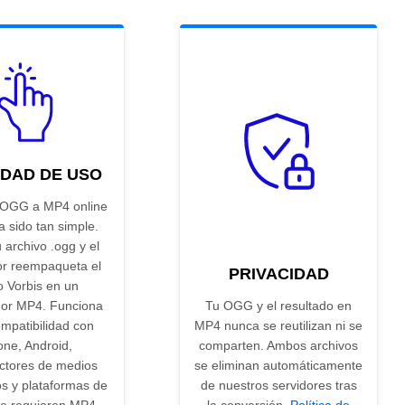
IDAD DE USO
 OGG a MP4 online
 sido tan simple.
u archivo .ogg y el
or reempaqueta el
PRIVACIDAD
o Vorbis en un
or MP4. Funciona
Tu OGG y el resultado en
mpatibilidad con
MP4 nunca se reutilizan ni se
one, Android,
comparten. Ambos archivos
ctores de medios
se eliminan automáticamente
s y plataformas de
de nuestros servidores tras