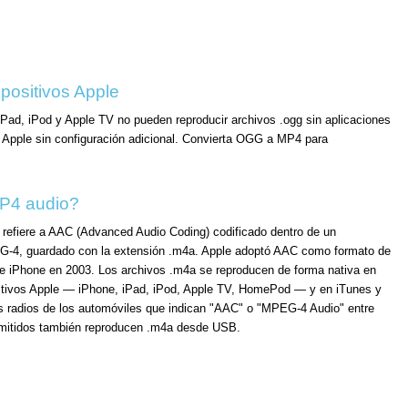
positivos Apple
Pad, iPod y Apple TV no pueden reproducir archivos .ogg sin aplicaciones
s Apple sin configuración adicional. Convierta OGG a MP4 para
P4 audio?
refiere a AAC (Advanced Audio Coding) codificado dentro de un
-4, guardado con la extensión .m4a. Apple adoptó AAC como formato de
 e iPhone en 2003. Los archivos .m4a se reproducen de forma nativa en
sitivos Apple — iPhone, iPad, iPod, Apple TV, HomePod — y en iTunes y
s radios de los automóviles que indican "AAC" o "MPEG-4 Audio" entre
mitidos también reproducen .m4a desde USB.