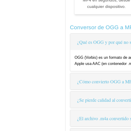
MP4 en segundos, desde
cualquier dispositivo.
Conversor de OGG a MP
¿Qué es OGG y por qué no s
OGG (Vorbis) es un formato de au
Apple usa AAC (en contenedor .m
¿Cómo convierto OGG a MP4
¿Se pierde calidad al conve
¿El archivo .m4a convertido s