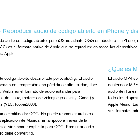
eproducir audio de código abierto en iPhone y dis
de audio de código abierto, pero iOS no admite OGG en absoluto — iPhone, i
AC) es el formato nativo de Apple que se reproduce en todos los dispositivo
ma Apple.
¿Qué es M
 código abierto desarrollado por Xiph.Org. El audio
El audio MP4 se 
rmato de compresión con pérdida de alta calidad, libre
contenedor MPEG
G Vorbis es el formato de audio estándar para
audio de iTunes
gos de Linux, motores de videojuegos (Unity, Godot) y
todos los dispo
os (VLC, foobar2000).
Apple Music. La
sus formatos ad
un decodificador OGG. No puede reproducir archivos
a aplicación de Música, ni tampoco a través de la
eros sin soporte explícito para OGG. Para usar audio
o debe convertirlo.