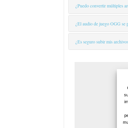
¿Puedo convertir múltiples 
¿El audio de juego OGG se 
¿Es seguro subir mis archiv
su
im
p
mu