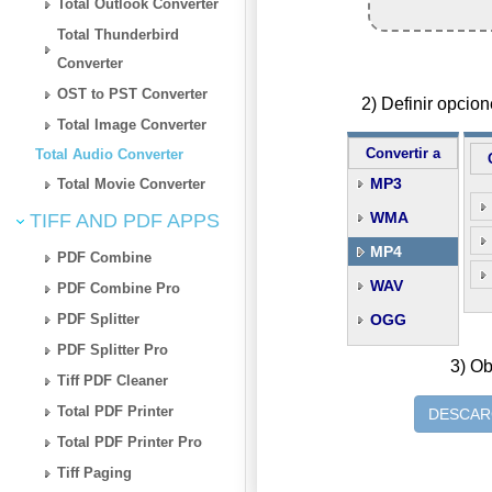
Total Outlook Converter
Total Thunderbird
Converter
OST to PST Converter
2) Definir opci
Total Image Converter
Convertir a
Total Audio Converter
MP3
Total Movie Converter
WMA
TIFF AND PDF APPS
MP4
PDF Combine
WAV
PDF Combine Pro
PDF Splitter
OGG
PDF Splitter Pro
3) Ob
Tiff PDF Cleaner
Total PDF Printer
DESCAR
Total PDF Printer Pro
Tiff Paging