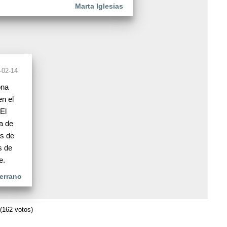
Marta Iglesias
-02-14
ona
n el
El
a de
as de
s de
e.
Serrano
(162 votos)