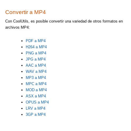
Convertir a MP4
Con CoolUtils, es posible convertir una variedad de otros formatos en
archivos MP4:
PDF a MP4
H264 a MP4
PNG a MP4
JPG a MP4
AAC a MP4
WAV a MP4
MP3 a MP4
MPC a MP4
MOD a MP4
ASX a MP4
OPUS a MP4
LRV a MP4
3GP a MP4