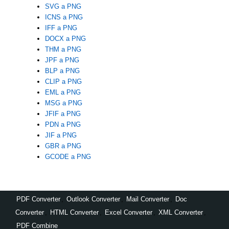
SVG a PNG
ICNS a PNG
IFF a PNG
DOCX a PNG
THM a PNG
JPF a PNG
BLP a PNG
CLIP a PNG
EML a PNG
MSG a PNG
JFIF a PNG
PDN a PNG
JIF a PNG
GBR a PNG
GCODE a PNG
PDF Converter
,
Outlook Converter
,
Mail Converter
,
Doc
Converter
,
HTML Converter
,
Excel Converter
,
XML Converter
,
PDF Combine