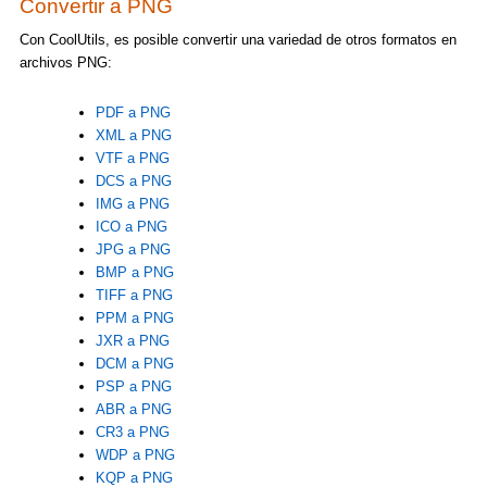
Convertir a PNG
Con CoolUtils, es posible convertir una variedad de otros formatos en
archivos PNG:
PDF a PNG
XML a PNG
VTF a PNG
DCS a PNG
IMG a PNG
ICO a PNG
JPG a PNG
BMP a PNG
TIFF a PNG
PPM a PNG
JXR a PNG
DCM a PNG
PSP a PNG
ABR a PNG
CR3 a PNG
WDP a PNG
KQP a PNG