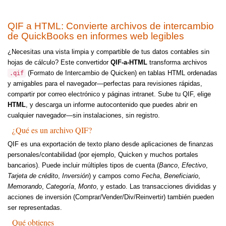
QIF a HTML: Convierte archivos de intercambio
de QuickBooks en informes web legibles
¿Necesitas una vista limpia y compartible de tus datos contables sin
hojas de cálculo? Este convertidor
QIF-a-HTML
transforma archivos
(Formato de Intercambio de Quicken) en tablas HTML ordenadas
.qif
y amigables para el navegador—perfectas para revisiones rápidas,
compartir por correo electrónico y páginas intranet. Sube tu QIF, elige
HTML
, y descarga un informe autocontenido que puedes abrir en
cualquier navegador—sin instalaciones, sin registro.
¿Qué es un archivo QIF?
QIF es una exportación de texto plano desde aplicaciones de finanzas
personales/contabilidad (por ejemplo, Quicken y muchos portales
bancarios). Puede incluir múltiples tipos de cuenta (
Banco
,
Efectivo
,
Tarjeta de crédito
,
Inversión
) y campos como
Fecha
,
Beneficiario
,
Memorando
,
Categoría
,
Monto
, y estado. Las transacciones divididas y
acciones de inversión (Comprar/Vender/Div/Reinvertir) también pueden
ser representadas.
Qué obtienes