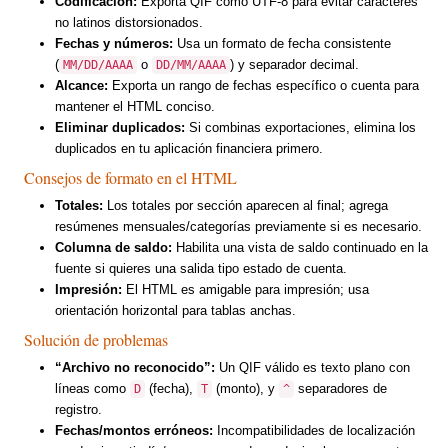
Codificación:
Exporta QIF como UTF-8 para evitar caracteres
no latinos distorsionados.
Fechas y números:
Usa un formato de fecha consistente
(
o
) y separador decimal.
MM/DD/AAAA
DD/MM/AAAA
Alcance:
Exporta un rango de fechas específico o cuenta para
mantener el HTML conciso.
Eliminar duplicados:
Si combinas exportaciones, elimina los
duplicados en tu aplicación financiera primero.
Consejos de formato en el HTML
Totales:
Los totales por sección aparecen al final; agrega
resúmenes mensuales/categorías previamente si es necesario.
Columna de saldo:
Habilita una vista de saldo continuado en la
fuente si quieres una salida tipo estado de cuenta.
Impresión:
El HTML es amigable para impresión; usa
orientación horizontal para tablas anchas.
Solución de problemas
“Archivo no reconocido”:
Un QIF válido es texto plano con
líneas como
(fecha),
(monto), y
separadores de
D
T
^
registro.
Fechas/montos erróneos:
Incompatibilidades de localización