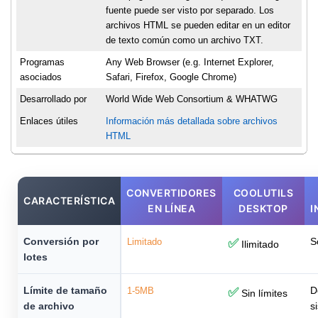
fuente puede ser visto por separado. Los
archivos HTML se pueden editar en un editor
de texto común como un archivo TXT.
Programas
Any Web Browser (e.g. Internet Explorer,
asociados
Safari, Firefox, Google Chrome)
Desarrollado por
World Wide Web Consortium & WHATWG
Enlaces útiles
Información más detallada sobre archivos
HTML
CONVERTIDORES
COOLUTILS
CARACTERÍSTICA
EN LÍNEA
DESKTOP
I
Conversión por
S
Limitado
✅
Ilimitado
lotes
Límite de tamaño
D
1-5MB
✅
Sin límites
de archivo
s