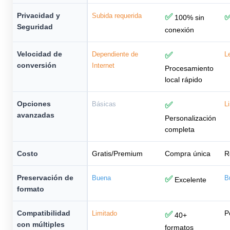
Privacidad y
Subida requerida
✅
100% sin
Seguridad
conexión
Velocidad de
Dependiente de
✅
L
conversión
Internet
Procesamiento
local rápido
Opciones
Básicas
✅
L
avanzadas
Personalización
completa
Costo
Gratis/Premium
Compra única
R
Preservación de
Buena
✅
B
Excelente
formato
Compatibilidad
P
Limitado
✅
40+
con múltiples
formatos