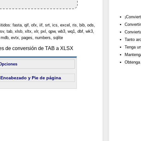
¡Conviert
Converti
dos: fasta, qif, ofx, iif, srt, ics, excel, ris, bib, ods,
sv, tab, xlsb, xltx, xlr, pxl, qpw, wb3, wq1, dbf, wk3,
Convierta
 mdb, evtx, pages, numbers, sqlite
Tanto ar
Tenga un 
nes de conversión de TAB a XLSX
Mantenga
Obtenga 
Opciones
Encabezado y Pie de página