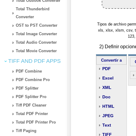
Total Outlook Converter
Total Thunderbird
Converter
Tipos de archivo permiti
OST to PST Converter
xls, xlsx, xlsm, csv, t
Total Image Converter
123,
Total Audio Converter
2) Definir opcio
Total Movie Converter
TIFF AND PDF APPS
Convertir a
PDF
PDF Combine
Excel
PDF Combine Pro
XML
PDF Splitter
PDF Splitter Pro
Doc
Tiff PDF Cleaner
HTML
Total PDF Printer
JPEG
Total PDF Printer Pro
Text
Tiff Paging
TIFF