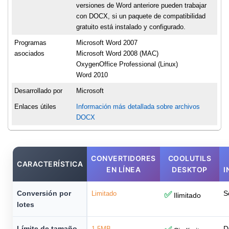
versiones de Word anteriore pueden trabajar
con DOCX, si un paquete de compatibilidad
gratuito está instalado y configurado.
Programas
Microsoft Word 2007
asociados
Microsoft Word 2008 (MAC)
OxygenOffice Professional (Linux)
Word 2010
Desarrollado por
Microsoft
Enlaces útiles
Información más detallada sobre archivos
DOCX
CONVERTIDORES
COOLUTILS
CARACTERÍSTICA
EN LÍNEA
DESKTOP
I
Conversión por
S
Limitado
✅
Ilimitado
lotes
Límite de tamaño
D
1-5MB