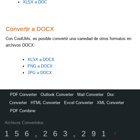
XLSX a DOC
Convertir a DOCX
Con CoolUtils, es posible convertir una variedad de otros formatos en
archivos DOCX:
XLSX a DOCX
PNG a DOCX
JPG a DOCX
PDF Converter
,
Outlook Converter
,
Mail Converter
,
Doc
Converter
,
HTML Converter
,
Excel Converter
,
XML Converter
,
PDF Combine
Archivos Convertidos:
156,263,291
/