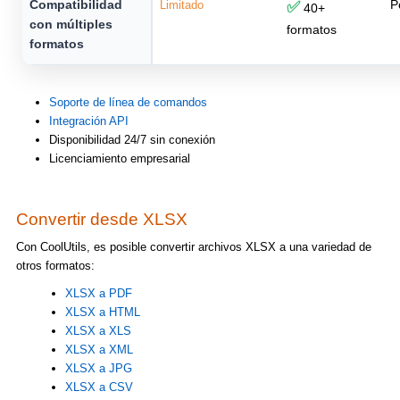
Compatibilidad
P
Limitado
✅
40+
con múltiples
formatos
formatos
Soporte de línea de comandos
Integración API
Disponibilidad 24/7 sin conexión
Licenciamiento empresarial
Convertir desde XLSX
Con CoolUtils, es posible convertir archivos XLSX a una variedad de
otros formatos:
XLSX a PDF
XLSX a HTML
XLSX a XLS
XLSX a XML
XLSX a JPG
XLSX a CSV