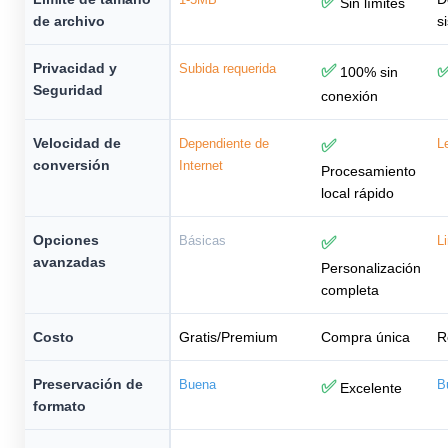
✅
Sin límites
de archivo
s
Privacidad y
Subida requerida
✅
100% sin
Seguridad
conexión
Velocidad de
Dependiente de
✅
L
conversión
Internet
Procesamiento
local rápido
Opciones
Básicas
✅
L
avanzadas
Personalización
completa
Costo
Gratis/Premium
Compra única
R
Preservación de
Buena
✅
B
Excelente
formato