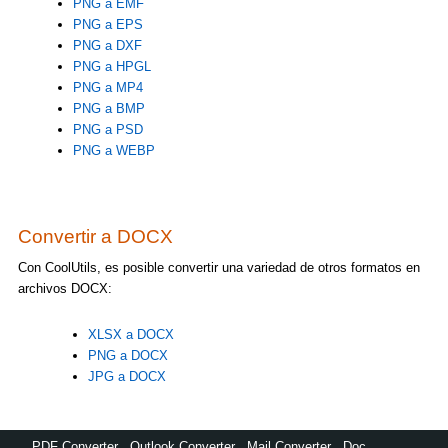
PNG a EMF
PNG a EPS
PNG a DXF
PNG a HPGL
PNG a MP4
PNG a BMP
PNG a PSD
PNG a WEBP
Convertir a DOCX
Con CoolUtils, es posible convertir una variedad de otros formatos en
archivos DOCX:
XLSX a DOCX
PNG a DOCX
JPG a DOCX
PDF Converter
,
Outlook Converter
,
Mail Converter
,
Doc