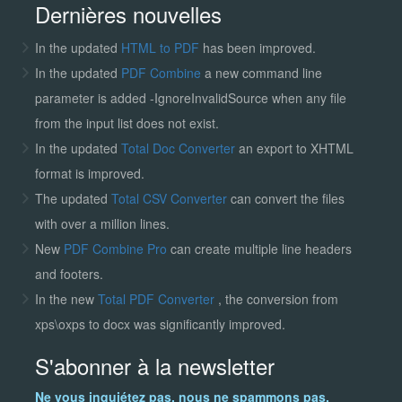
Dernières nouvelles
In the updated
HTML to PDF
has been improved.
In the updated
PDF Combine
a new command line
parameter is added -IgnoreInvalidSource when any file
from the input list does not exist.
In the updated
Total Doc Converter
an export to XHTML
format is improved.
The updated
Total CSV Converter
can convert the files
with over a million lines.
New
PDF Combine Pro
can create multiple line headers
and footers.
In the new
Total PDF Converter
, the conversion from
xps\oxps to docx was significantly improved.
S'abonner à la newsletter
Ne vous inquiétez pas, nous ne spammons pas.