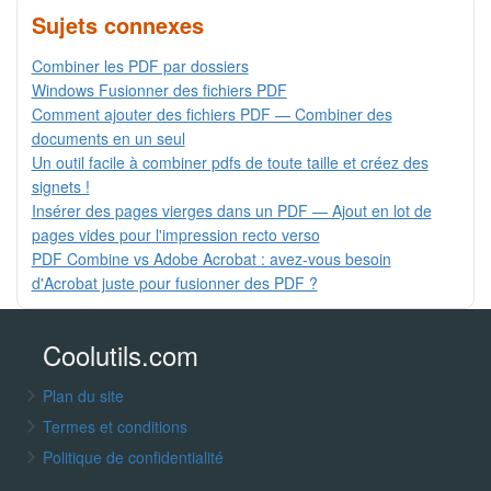
Sujets connexes
Combiner les PDF par dossiers
Windows Fusionner des fichiers PDF
Comment ajouter des fichiers PDF — Combiner des
documents en un seul
Un outil facile à combiner pdfs de toute taille et créez des
signets !
Insérer des pages vierges dans un PDF — Ajout en lot de
pages vides pour l'impression recto verso
PDF Combine vs Adobe Acrobat : avez-vous besoin
d'Acrobat juste pour fusionner des PDF ?
Coolutils.com
Plan du site
Termes et conditions
Politique de confidentialité