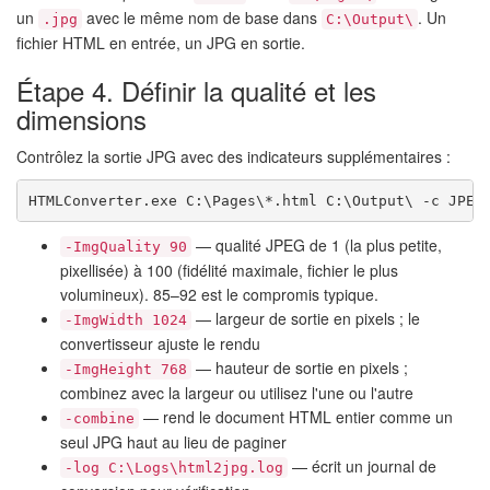
un
avec le même nom de base dans
. Un
.jpg
C:\Output\
fichier HTML en entrée, un JPG en sortie.
Étape 4. Définir la qualité et les
dimensions
Contrôlez la sortie JPG avec des indicateurs supplémentaires :
HTMLConverter.exe C:\Pages\*.html C:\Output\ -c JPEG
— qualité JPEG de 1 (la plus petite,
-ImgQuality 90
pixellisée) à 100 (fidélité maximale, fichier le plus
volumineux). 85–92 est le compromis typique.
— largeur de sortie en pixels ; le
-ImgWidth 1024
convertisseur ajuste le rendu
— hauteur de sortie en pixels ;
-ImgHeight 768
combinez avec la largeur ou utilisez l'une ou l'autre
— rend le document HTML entier comme un
-combine
seul JPG haut au lieu de paginer
— écrit un journal de
-log C:\Logs\html2jpg.log