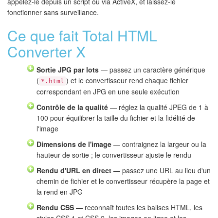
appelez-le depuis un script ou via ActiveX, et laissez-le
fonctionner sans surveillance.
Ce que fait Total HTML
Converter X
Sortie JPG par lots
— passez un caractère générique
(
) et le convertisseur rend chaque fichier
*.html
correspondant en JPG en une seule exécution
Contrôle de la qualité
— réglez la qualité JPEG de 1 à
100 pour équilibrer la taille du fichier et la fidélité de
l'image
Dimensions de l'image
— contraignez la largeur ou la
hauteur de sortie ; le convertisseur ajuste le rendu
Rendu d'URL en direct
— passez une URL au lieu d'un
chemin de fichier et le convertisseur récupère la page et
la rend en JPG
Rendu CSS
— reconnaît toutes les balises HTML, les
styles CSS 1 et CSS 2, les images en ligne et les