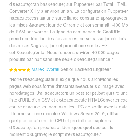
d'&eacute;cran bas&eacute; sur Puppeteer par Total HTML
Converter X il y a environ un an. La configuration Puppeteer
n&eacute;cessitait une surveillance constante apr&egrave;s
les mises &agrave; jour de Chrome et consommait ~400 Mo
de RAM par worker. La ligne de commande de CoolUtils
prend une fraction des ressources, ne se casse jamais lors
des mises &agrave; jour et produit une sortie JPG
coh&eacute;rente. Nous rendons environ 40 000 pages
produits par nuit sans une seule d&eacute;faillance."
Marek Dvorak
Senior Backend Engineer
"Notre r&eacute;gulateur exige que nous archivions les
pages web sous forme d'instantan&eacute;s d'image avec
horodatages. J'ai &eacute;crit un petit script .bat qui tire une
liste d'URL d'un CSV et ex&eacute;cute HTMLConverter.exe
contre chacune, en nommant les JPG de sortie avec la date.
Il tourne sur une machine Windows Server 2019, utilise
quelques pour cent de CPU et produit des captures
d'&eacute;cran propres et identiques quel que soit le
moment o&ugrave; le script s'ex&eacute;cute."