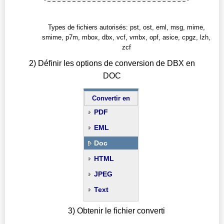
Types de fichiers autorisés: pst, ost, eml, msg, mime,
smime, p7m, mbox, dbx, vcf, vmbx, opf, asice, cpgz, lzh,
zcf
2) Définir les options de conversion de DBX en
DOC
Convertir en
PDF
EML
Doc
HTML
JPEG
Text
3) Obtenir le fichier converti