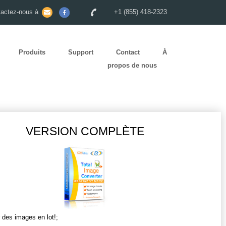
tactez-nous à
+1 (855) 418-2323
Produits
Support
Contact
À
propos de nous
VERSION COMPLÈTE
 des images en lot!;