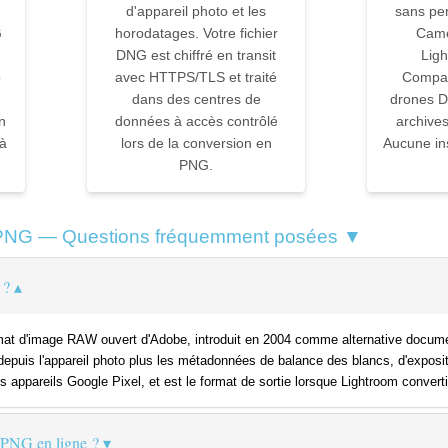
d'appareil photo et les
sans pe
G
horodatages. Votre fichier
Came
DNG est chiffré en transit
Ligh
o
avec HTTPS/TLS et traité
Compat
dans des centres de
drones DJ
n
données à accès contrôlé
archive
 à
lors de la conversion en
Aucune ins
PNG.
 PNG — Questions fréquemment posées ▼
 ?
rmat d'image RAW ouvert d'Adobe, introduit en 2004 comme alternative docume
epuis l'appareil photo plus les métadonnées de balance des blancs, d'expositi
es appareils Google Pixel, et est le format de sortie lorsque Lightroom conver
PNG en ligne ?