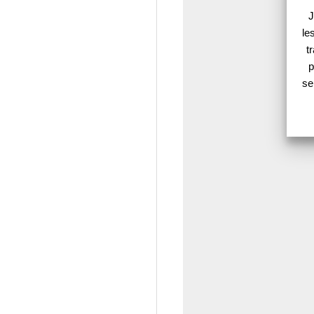
J
le
t
p
se