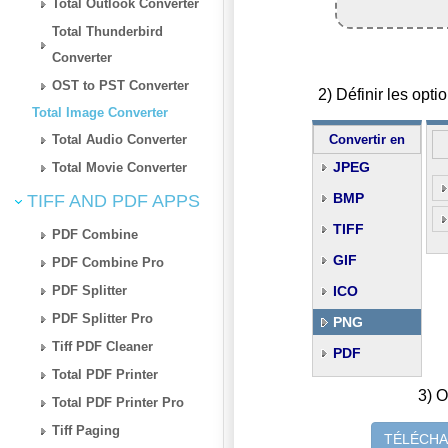
Total Outlook Converter
Total Thunderbird
Converter
OST to PST Converter
2) Définir les op
Total Image Converter
Total Audio Converter
Convertir en
JPEG
Total Movie Converter
BMP
TIFF AND PDF APPS
TIFF
PDF Combine
GIF
PDF Combine Pro
PDF Splitter
ICO
PDF Splitter Pro
PNG
Tiff PDF Cleaner
PDF
Total PDF Printer
3) O
Total PDF Printer Pro
Tiff Paging
TÉLÉCHA