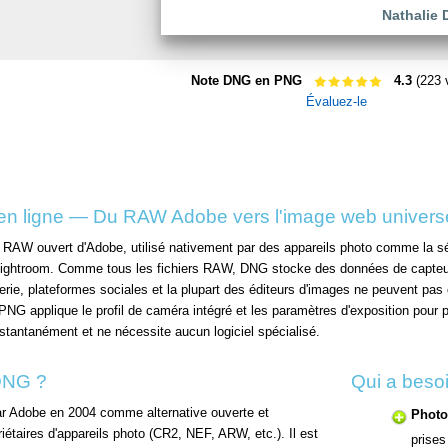
Nathalie 
Note DNG en PNG
4.3
(223 
Évaluez-le
n ligne — Du RAW Adobe vers l'image web universe
t RAW ouvert d'Adobe, utilisé nativement par des appareils photo comme la s
 Lightroom. Comme tous les fichiers RAW, DNG stocke des données de capteur 
rie, plateformes sociales et la plupart des éditeurs d'images ne peuvent pas
G applique le profil de caméra intégré et les paramètres d'exposition pour pr
nstantanément et ne nécessite aucun logiciel spécialisé.
 DNG ?
Qui a beso
par Adobe en 2004 comme alternative ouverte et
Photo
taires d'appareils photo (CR2, NEF, ARW, etc.). Il est
prise