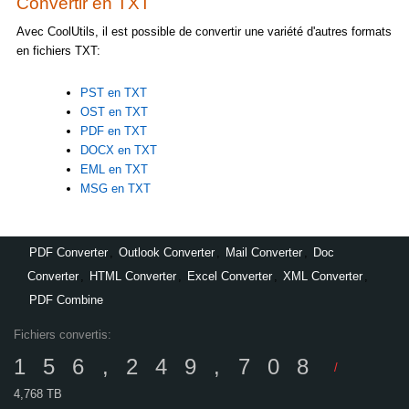
Convertir en TXT
Avec CoolUtils, il est possible de convertir une variété d'autres formats
en fichiers TXT:
PST en TXT
OST en TXT
PDF en TXT
DOCX en TXT
EML en TXT
MSG en TXT
PDF Converter
,
Outlook Converter
,
Mail Converter
,
Doc
Converter
,
HTML Converter
,
Excel Converter
,
XML Converter
,
PDF Combine
Fichiers convertis:
156,249,708
/
4,768 TB