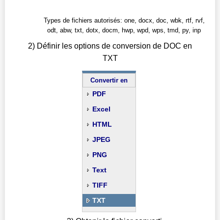
Types de fichiers autorisés: one, docx, doc, wbk, rtf, rvf,
odt, abw, txt, dotx, docm, hwp, wpd, wps, tmd, py, inp
2) Définir les options de conversion de DOC en
TXT
Convertir en
PDF
Excel
HTML
JPEG
PNG
Text
TIFF
TXT