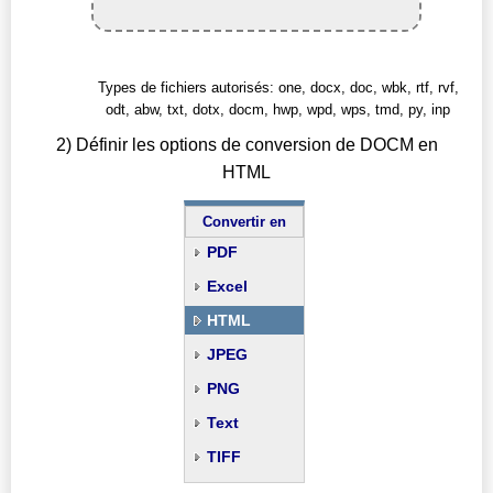
Types de fichiers autorisés: one, docx, doc, wbk, rtf, rvf,
odt, abw, txt, dotx, docm, hwp, wpd, wps, tmd, py, inp
2) Définir les options de conversion de DOCM en
HTML
Convertir en
PDF
Excel
HTML
JPEG
PNG
Text
TIFF