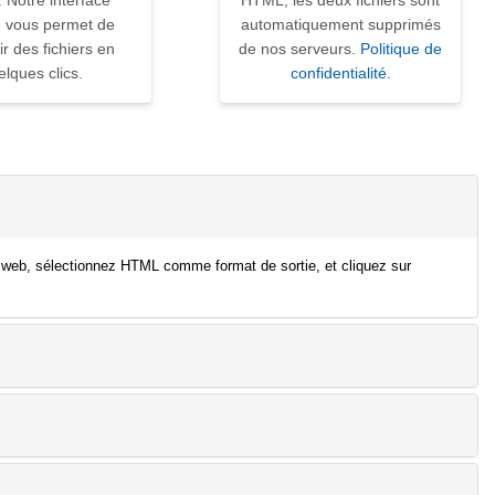
. Notre interface
HTML, les deux fichiers sont
ve vous permet de
automatiquement supprimés
ir des fichiers en
de nos serveurs.
Politique de
elques clics.
confidentialité
.
e web, sélectionnez HTML comme format de sortie, et cliquez sur