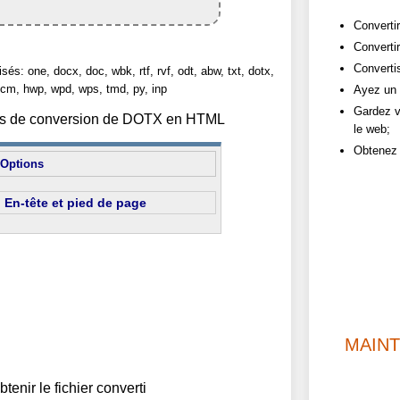
Convertir
Converti
Converti
sés: one, docx, doc, wbk, rtf, rvf, odt, abw, txt, dotx,
cm, hwp, wpd, wps, tmd, py, inp
Ayez un 
Gardez v
ions de conversion de DOTX en HTML
le web;
Obtenez 
Options
En-tête et pied de page
MAIN
btenir le fichier converti