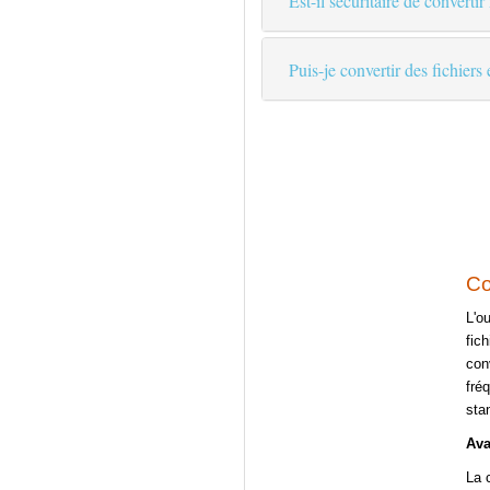
Est-il sécuritaire de convertir
Puis-je convertir des fichiers
Co
L'o
fic
con
fré
sta
Ava
La 