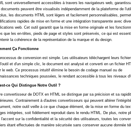
L sont universellement accessibles à travers les navigateurs web, garantiss
 documents peuvent être visualisés indépendamment de la plateforme de l'util
plus, les documents HTML sont légers et facilement personnalisables, perme
ifications rapides de mise en forme et une intégration transparente avec dive
ications web. Cet outil garantit que la mise en forme originale et les fonctionn
les que les en-têtes, pieds de page et styles sont préservés, ce qui est essent
ntenir la cohérence de la représentation de la marque et du design.
ment Ça Fonctionne
processus de conversion est simple. Les utilisateurs téléchargent leurs fichi
 l'outil et d'un simple clic, le document est analysé et converti en un fichier H
r le web. Ce processus intuitif élimine le besoin de codage manuel ou de
naissances techniques poussées, le rendant accessible à tous les niveaux d'ut
est-ce Qui Distingue Notre Outil ?
re convertisseur de DOTX en HTML se distingue par sa précision et sa rapidi
érieures. Contrairement à d'autres convertisseurs qui peuvent altérer l'intégrit
ument, notre outil veille à ce que chaque élément, de la mise en forme du tex
ges intégrées, soit fidèlement reproduit dans le rendu HTML. De plus, notre p
l'accent sur la confidentialité et la sécurité des utilisateurs, toutes les conve
hiers étant effectuées de manière sécurisée sans conserver aucune donnée té