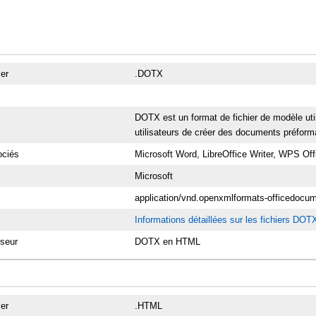
ier
.DOTX
DOTX est un format de fichier de modèle ut
utilisateurs de créer des documents préforma
ciés
Microsoft Word, LibreOffice Writer, WPS Off
Microsoft
application/vnd.openxmlformats-officedocu
Informations détaillées sur les fichiers DOT
sseur
DOTX en HTML
ier
.HTML