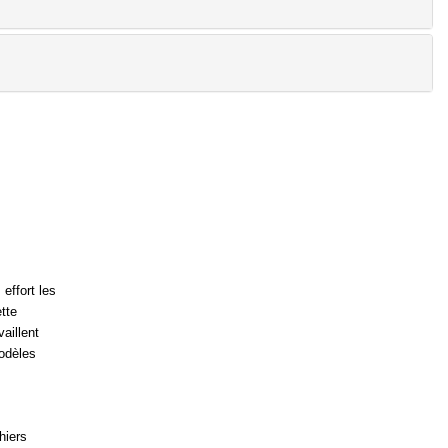
effort les
tte
aillent
odèles
hiers