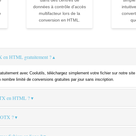
e
dans des centres de
simple
données à contrôle d'accès
intuiti
e
multifacteur lors de la
convert
conversion en HTML.
qu
 en HTML gratuitement ?
uitement avec Coolutils, téléchargez simplement votre fichier sur notre sit
n nombre limité de conversions gratuites par jour sans inscription.
OTX en HTML ?
 DOTX ?