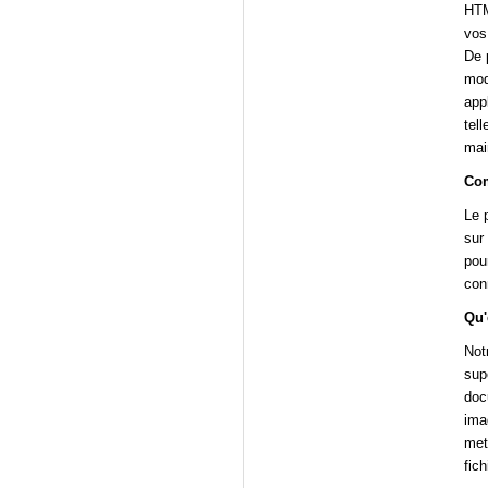
HTM
vos
De 
mod
appl
tel
mai
Com
Le 
sur
pou
con
Qu'
Not
sup
doc
ima
met 
fic