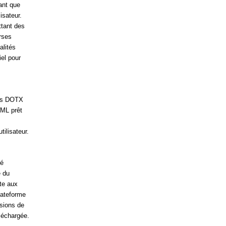
ant que
isateur.
ttant des
rses
alités
iel pour
ers DOTX
TML prêt
ilisateur.
té
é du
te aux
lateforme
rsions de
léchargée.