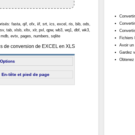
Convertir
Converti
sés: fasta, qif, ofx, iif, srt, ics, excel, ris, bib, ods,
sv, tab, xlsb, xltx, xlr, pxl, qpw, wb3, wq1, dbf, wk3,
Convertis
 mdb, evtx, pages, numbers, sqlite
Fichiers
Avoir un
ions de conversion de EXCEL en XLS
Gardez v
Obtenez 
Options
En-tête et pied de page