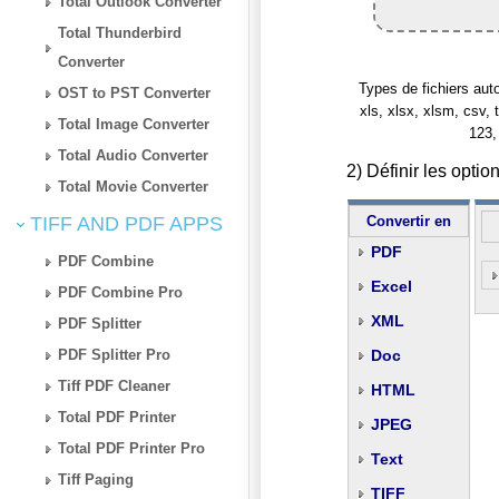
Total Outlook Converter
Total Thunderbird
Converter
Types de fichiers autori
OST to PST Converter
xls, xlsx, xlsm, csv, t
Total Image Converter
123,
Total Audio Converter
2) Définir les opt
Total Movie Converter
TIFF AND PDF APPS
Convertir en
PDF
PDF Combine
Excel
PDF Combine Pro
XML
PDF Splitter
PDF Splitter Pro
Doc
Tiff PDF Cleaner
HTML
Total PDF Printer
JPEG
Total PDF Printer Pro
Text
Tiff Paging
TIFF