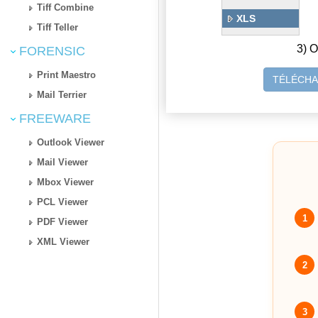
Tiff Combine
XLS
Tiff Teller
3) O
FORENSIC
Print Maestro
TÉLÉCHA
Mail Terrier
FREEWARE
Outlook Viewer
Mail Viewer
Mbox Viewer
PCL Viewer
1
PDF Viewer
XML Viewer
2
3