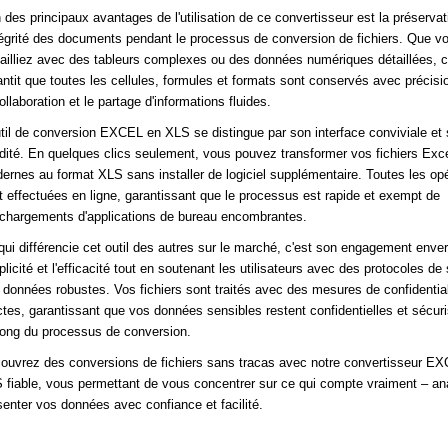
n des principaux avantages de l'utilisation de ce convertisseur est la préservat
ntégrité des documents pendant le processus de conversion de fichiers. Que v
vailliez avec des tableurs complexes ou des données numériques détaillées, ce
antit que toutes les cellules, formules et formats sont conservés avec précisi
ollaboration et le partage d'informations fluides.
util de conversion EXCEL en XLS se distingue par son interface conviviale et 
idité. En quelques clics seulement, vous pouvez transformer vos fichiers Exc
ernes au format XLS sans installer de logiciel supplémentaire. Toutes les op
t effectuées en ligne, garantissant que le processus est rapide et exempt de
échargements d'applications de bureau encombrantes.
qui différencie cet outil des autres sur le marché, c'est son engagement enver
licité et l'efficacité tout en soutenant les utilisateurs avec des protocoles de 
 données robustes. Vos fichiers sont traités avec des mesures de confidential
ictes, garantissant que vos données sensibles restent confidentielles et sécur
long du processus de conversion.
ouvrez des conversions de fichiers sans tracas avec notre convertisseur E
 fiable, vous permettant de vous concentrer sur ce qui compte vraiment – an
senter vos données avec confiance et facilité.