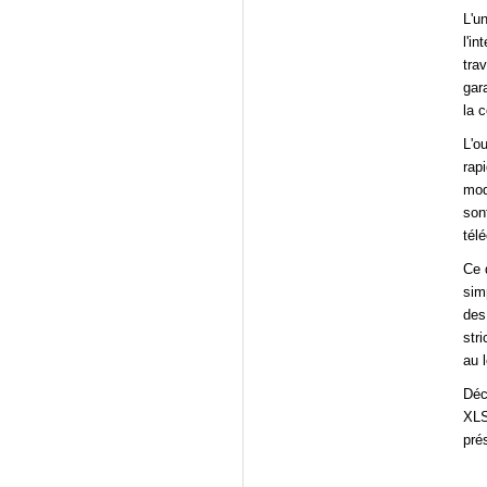
L'u
l'i
tra
gar
la c
L'o
rap
mod
son
tél
Ce 
simp
des
str
au 
Déc
XLS
pré