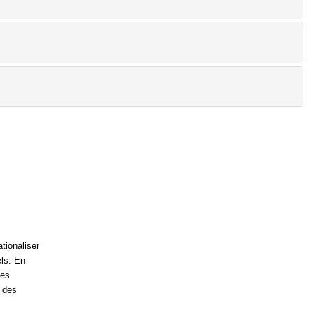
tionaliser
els. En
les
t des