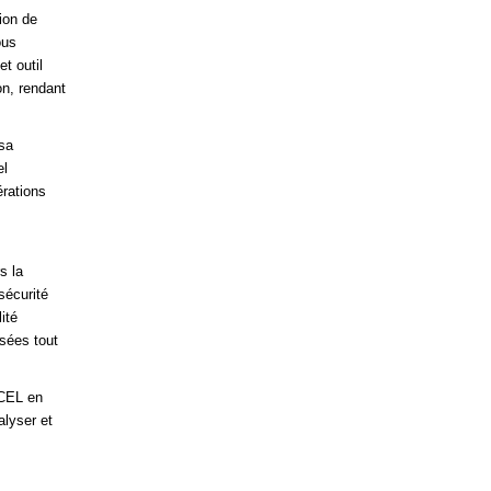
ion de
ous
t outil
on, rendant
sa
el
érations
s la
sécurité
ité
isées tout
XCEL en
alyser et