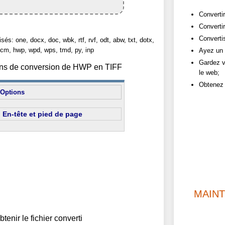
Convertir
Converti
Converti
sés: one, docx, doc, wbk, rtf, rvf, odt, abw, txt, dotx,
cm, hwp, wpd, wps, tmd, py, inp
Ayez un 
Gardez v
tions de conversion de HWP en TIFF
le web;
Obtenez 
Options
En-tête et pied de page
MAIN
btenir le fichier converti