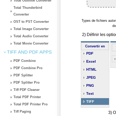
Total Outlook Converter
Total Thunderbird
Converter
Types de fichiers autori
OST to PST Converter
do
Total Image Converter
2) Définir les op
Total Audio Converter
Total Movie Converter
Convertir en
TIFF AND PDF APPS
PDF
PDF Combine
Excel
PDF Combine Pro
HTML
PDF Splitter
JPEG
PDF Splitter Pro
PNG
Tiff PDF Cleaner
Text
Total PDF Printer
TIFF
Total PDF Printer Pro
Tiff Paging
3) O