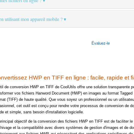
 mes fichiers en ligne ?
 en utilisant mon appareil mobile ?
Évaluez-le
nvertissez HWP en TIFF en ligne : facile, rapide et f
util de conversion HWP en TIFF de CoolUtils offre une solution transparente p
nsformer vos fichiers Hanword Document (HWP) en images au format Tagged 
mat (TIFF) de haute qualité. Que vous soyez un professionnel ou un utilisateu
asionnel, cet outil est conçu pour rendre votre processus de conversion de 
de et simple, sans besoin d'installation logicielle.
principal objectif de la conversion des fichiers HWP en TIFF est de faciliter le
rchivage et la compatibilité avec divers systèmes de gestion d'images et de d
trairement aux fichiers HWP, qui nécessitent des applications spécifiques de 