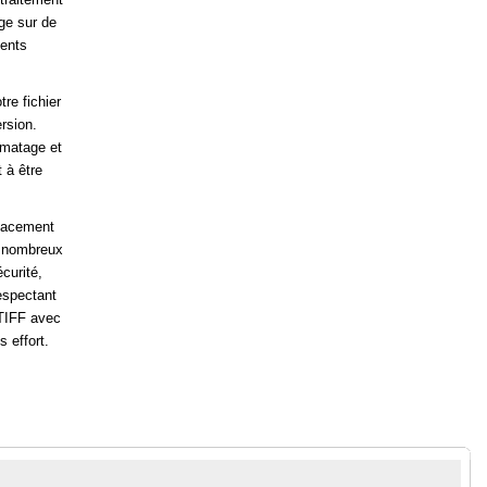
rge sur de
ments
tre fichier
rsion.
rmatage et
 à être
icacement
e nombreux
écurité,
espectant
 TIFF avec
 effort.