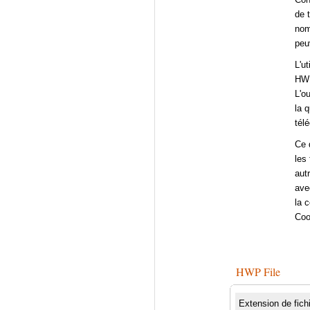
de 
nom
peu
L'ut
HWP
L'o
la q
télé
Ce q
les
autr
ave
la 
Coo
HWP File
Extension de fich