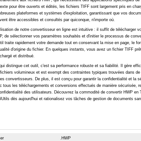
texte pour être ouverts et édités, les fichiers TIFF sont largement pris en cha
breuses plateformes et systèmes d'exploitation, garantissant que vos docu
vent être accessibles et consultés par quiconque, n'importe où.
ilisation de notre convertisseur en ligne est intuitive : il suffit de télécharger vo
, de sélectionner vos paramètres souhaités et d'initier le processus de conve
util traite rapidement votre demande tout en conservant la mise en page, le fo
ualité d'origine du fichier. En quelques instants, vous avez un fichier TIFF prêt
chargé et distribué.
ui distingue cet outil, c'est sa performance robuste et sa fiabilité. Il gère eff
 fichiers volumineux et est exempt des contraintes typiques trouvées dans d
es convertisseurs. De plus, il est conçu pour garantir la confidentialité et la s
c tous les téléchargements et conversions effectués de manière sécurisée, r
confidentialité des utilisateurs. Découvrez la commodité de convertir HWP en
lUtils dès aujourd'hui et rationalisez vos tâches de gestion de documents sans
ier
.HWP