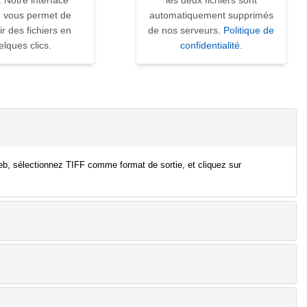
. Notre interface
les deux fichiers sont
ve vous permet de
automatiquement supprimés
ir des fichiers en
de nos serveurs.
Politique de
elques clics.
confidentialité
.
eb, sélectionnez TIFF comme format de sortie, et cliquez sur