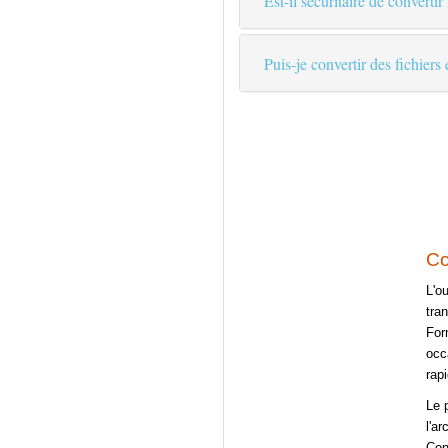
Est-il sécuritaire de convertir
Puis-je convertir des fichiers
Co
L'o
tra
For
occ
rapi
Le 
l'a
Con