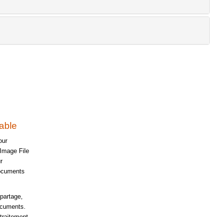
iable
our
Image File
r
documents
 partage,
ocuments.
traitement