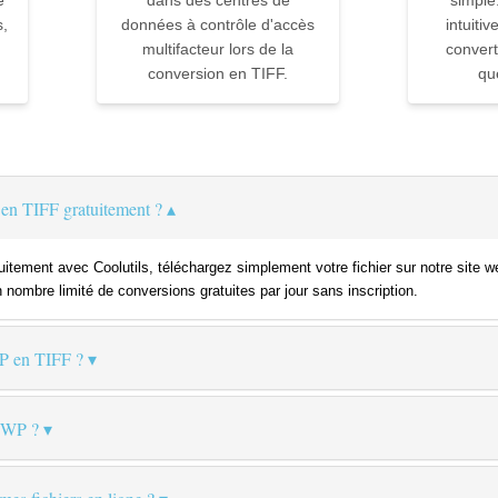
e
dans des centres de
simple
,
données à contrôle d'accès
intuiti
multifacteur lors de la
convert
conversion en TIFF.
qu
n TIFF gratuitement ?
itement avec Coolutils, téléchargez simplement votre fichier sur notre site w
n nombre limité de conversions gratuites par jour sans inscription.
P en TIFF ?
HWP ?