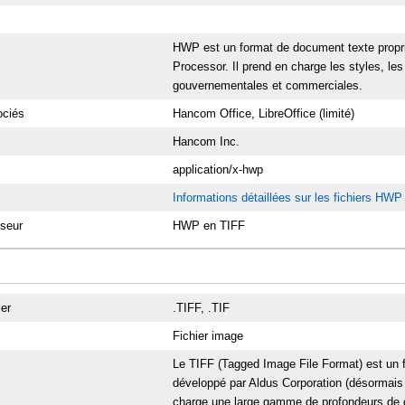
HWP est un format de document texte propri
Processor. Il prend en charge les styles, les
gouvernementales et commerciales.
ciés
Hancom Office, LibreOffice (limité)
Hancom Inc.
application/x-hwp
Informations détaillées sur les fichiers HWP
sseur
HWP en TIFF
ier
.TIFF, .TIF
Fichier image
Le TIFF (Tagged Image File Format) est un f
développé par Aldus Corporation (désormais 
charge une large gamme de profondeurs de co