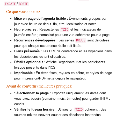
/
.
EXDATE
RDATE
Ce que vous obtenez
Mise en page de l'agenda lisible :
Événements groupés par
jour avec heure de début–fin, titre, localisation et notes.
Heure précise :
Respecte les
et les indicateurs de
TZID
journée entière ; normalisé pour une vue cohérente pour la page.
Récurrences développées :
Les séries
sont déroulées
RRULE
pour que chaque occurrence réelle soit listée.
Liens préservés :
Les URL de conférence et les hyperliens dans
les descriptions restent cliquables.
Détails optionnels :
Affiche l'organisateur et les participants
lorsque présents dans l'ICS.
Imprimable :
En-têtes fixes, rayures en zèbre, et styles de page
pour impression/PDF nette depuis le navigateur.
Avant de convertir (meilleures pratiques)
Sélectionnez la plage :
Exportez uniquement les dates dont
vous avez besoin (semaine, mois, trimestre) pour garder l'HTML
concis.
Vérifiez le fuseau horaire :
Utilisez un
cohérent ; des
TZID
sources mixtes peuvent causer des décalages inattendus.