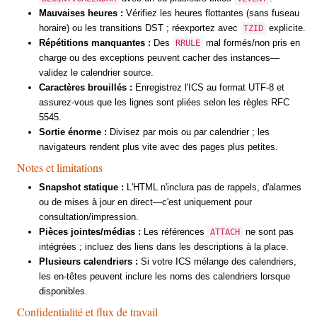
Mauvaises heures :
Vérifiez les heures flottantes (sans fuseau
horaire) ou les transitions DST ; réexportez avec
explicite.
TZID
Répétitions manquantes :
Des
mal formés/non pris en
RRULE
charge ou des exceptions peuvent cacher des instances—
validez le calendrier source.
Caractères brouillés :
Enregistrez l'ICS au format UTF-8 et
assurez-vous que les lignes sont pliées selon les règles RFC
5545.
Sortie énorme :
Divisez par mois ou par calendrier ; les
navigateurs rendent plus vite avec des pages plus petites.
Notes et limitations
Snapshot statique :
L'HTML n'inclura pas de rappels, d'alarmes
ou de mises à jour en direct—c'est uniquement pour
consultation/impression.
Pièces jointes/médias :
Les références
ne sont pas
ATTACH
intégrées ; incluez des liens dans les descriptions à la place.
Plusieurs calendriers :
Si votre ICS mélange des calendriers,
les en-têtes peuvent inclure les noms des calendriers lorsque
disponibles.
Confidentialité et flux de travail