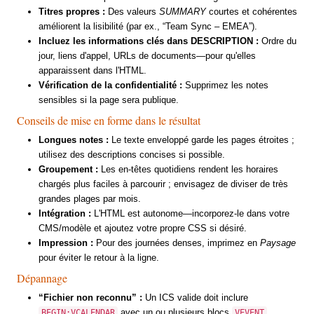
Titres propres :
Des valeurs
SUMMARY
courtes et cohérentes
améliorent la lisibilité (par ex., “Team Sync – EMEA”).
Incluez les informations clés dans DESCRIPTION :
Ordre du
jour, liens d'appel, URLs de documents—pour qu'elles
apparaissent dans l'HTML.
Vérification de la confidentialité :
Supprimez les notes
sensibles si la page sera publique.
Conseils de mise en forme dans le résultat
Longues notes :
Le texte enveloppé garde les pages étroites ;
utilisez des descriptions concises si possible.
Groupement :
Les en-têtes quotidiens rendent les horaires
chargés plus faciles à parcourir ; envisagez de diviser de très
grandes plages par mois.
Intégration :
L'HTML est autonome—incorporez-le dans votre
CMS/modèle et ajoutez votre propre CSS si désiré.
Impression :
Pour des journées denses, imprimez en
Paysage
pour éviter le retour à la ligne.
Dépannage
“Fichier non reconnu” :
Un ICS valide doit inclure
avec un ou plusieurs blocs
.
BEGIN:VCALENDAR
VEVENT