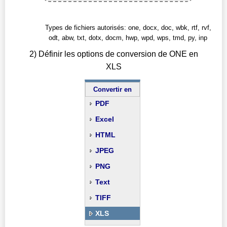
Types de fichiers autorisés: one, docx, doc, wbk, rtf, rvf,
odt, abw, txt, dotx, docm, hwp, wpd, wps, tmd, py, inp
2) Définir les options de conversion de ONE en
XLS
Convertir en
PDF
Excel
HTML
JPEG
PNG
Text
TIFF
XLS