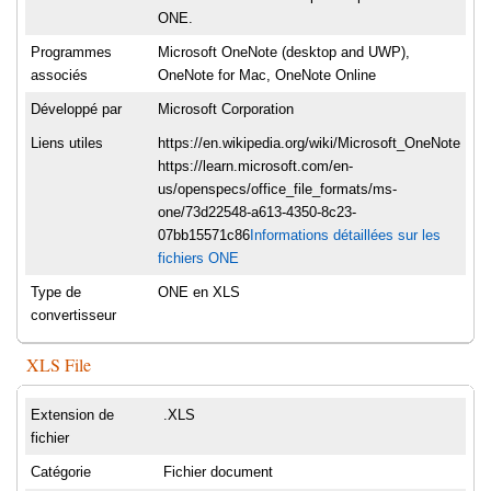
ONE.
Programmes
Microsoft OneNote (desktop and UWP),
associés
OneNote for Mac, OneNote Online
Développé par
Microsoft Corporation
Liens utiles
https://en.wikipedia.org/wiki/Microsoft_OneNote
https://learn.microsoft.com/en-
us/openspecs/office_file_formats/ms-
one/73d22548-a613-4350-8c23-
07bb15571c86
Informations détaillées sur les
fichiers ONE
Type de
ONE en XLS
convertisseur
XLS File
Extension de
.XLS
fichier
Catégorie
Fichier document