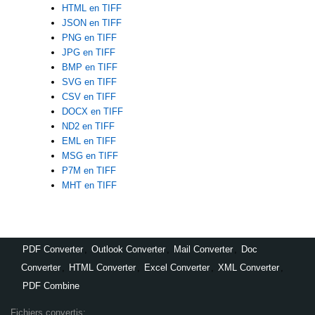
HTML en TIFF
JSON en TIFF
PNG en TIFF
JPG en TIFF
BMP en TIFF
SVG en TIFF
CSV en TIFF
DOCX en TIFF
ND2 en TIFF
EML en TIFF
MSG en TIFF
P7M en TIFF
MHT en TIFF
PDF Converter
,
Outlook Converter
,
Mail Converter
,
Doc
Converter
,
HTML Converter
,
Excel Converter
,
XML Converter
,
PDF Combine
Fichiers convertis: