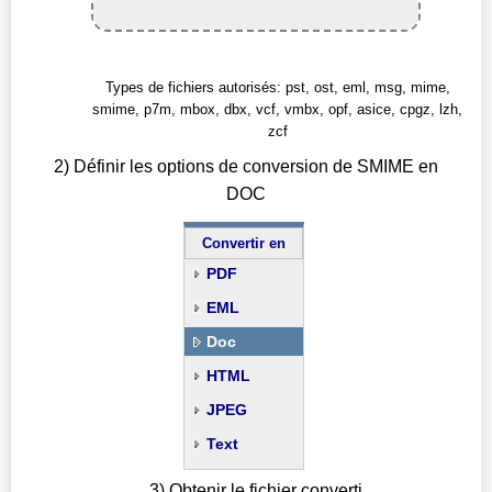
Types de fichiers autorisés: pst, ost, eml, msg, mime,
smime, p7m, mbox, dbx, vcf, vmbx, opf, asice, cpgz, lzh,
zcf
2) Définir les options de conversion de SMIME en
DOC
Convertir en
PDF
EML
Doc
HTML
JPEG
Text
3) Obtenir le fichier converti