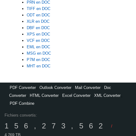
PRN en DOC
TIFF en DOC
ODT en DOC
XLR en DOC
DBF en DOC
XPS en DOC
VCF en DOC
EML en DOC
MSG en DOC
P7M en DOC
MHT en DOC
PDF Converter
,
Outlook Converter
,
Mail Converter
,
Doc
Converter
,
HTML Converter
,
Excel Converter
,
XML Converter
,
PDF Combine
Fichiers convertis:
156,273,562
/
4,769 TB