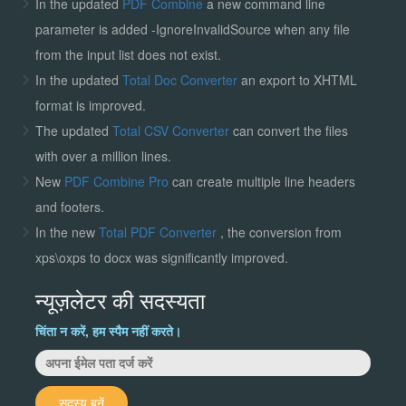
In the updated
PDF Combine
a new command line
parameter is added -IgnoreInvalidSource when any file
from the input list does not exist.
In the updated
Total Doc Converter
an export to XHTML
format is improved.
The updated
Total CSV Converter
can convert the files
with over a million lines.
New
PDF Combine Pro
can create multiple line headers
and footers.
In the new
Total PDF Converter
, the conversion from
xps\oxps to docx was significantly improved.
न्यूज़लेटर की सदस्यता
चिंता न करें, हम स्पैम नहीं करते।
सदस्य बनें