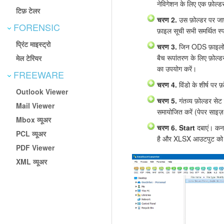
नेविगेशन के लिए एक फ़ोल्डर
टिफ़ टेलर
चरण 2.
उस फ़ोल्डर पर जाए
FORENSIC
फ़ाइल सूची सभी समर्थित स्
प्रिंट माइस्ट्रो
चरण 3.
जिन ODS फ़ाइलों क
बैच रूपांतरण के लिए फ़ोल्
मेल टेरियर
का उपयोग करें।
FREEWARE
चरण 4.
विंडो के शीर्ष पर फ़ॉ
Outlook Viewer
चरण 5.
गंतव्य फ़ोल्डर सेट 
Mail Viewer
समायोजित करें (पेपर साइज
Mbox व्यूअर
चरण 6.
Start
दबाएं। कनव
PCL व्यूअर
है और XLSX आउटपुट को आपक
PDF Viewer
XML व्यूअर