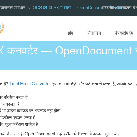
ुविधाजनक समाधान
ODS को XLSX में बदलें — OpenDocument से Excel
मदद की आवश्यकता है? ह
होम
ऑनलाइन
डेस्कटॉप ऐप
 कनवर्टर — OpenDocument स्प
े हैं?
Total Excel Converter
इस काम को तेज़ी और सटीकता से करता है, आपके डेटा, फ़ॉर
ट को संरक्षित करता है
ं को बदलता है
भी फ़ाइल क्लाउड पर अपलोड नहीं होती
टरफ़ेस प्रदान करता है
िःशुल्क परीक्षण शामिल है
ें और आज ही OpenDocument स्प्रेडशीट को Excel में बदलना शुरू करें।