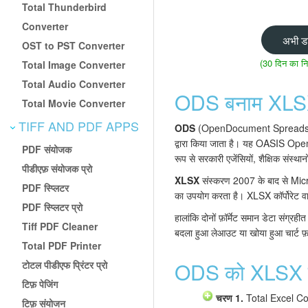
Total Thunderbird
Converter
अभी डा
OST to PST Converter
(30 दिन का निः
Total Image Converter
Total Audio Converter
ODS बनाम XLSX:
Total Movie Converter
TIFF AND PDF APPS
ODS
(OpenDocument Spreadsheet
द्वारा किया जाता है। यह OASIS Open
PDF संयोजक
रूप से सरकारी एजेंसियों, शैक्षिक संस्थ
पीडीएफ़ संयोजक प्रो
XLSX
संस्करण 2007 के बाद से Micro
PDF स्प्लिटर
का उपयोग करता है। XLSX कॉर्पोरेट वात
PDF स्प्लिटर प्रो
हालांकि दोनों फ़ॉर्मेट समान डेटा संग्रही
Tiff PDF Cleaner
बदला हुआ लेआउट या खोया हुआ चार्ट फ़ॉर
Total PDF Printer
ODS को XLSX में
टोटल पीडीएफ प्रिंटर प्रो
टिफ़ पेजिंग
चरण 1.
Total Excel Conve
टिफ़ संयोजन