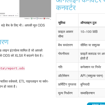
कनवर्टर
सुविधा
ऑनलाइन टूल
 हैं, बड़े बैच के लिए भी। आपकी मूल ODS
फ़ाइल आकार
10–100 MB
सीमा
तरण
बैच रूपांतरण
सीमित या सशुल्क
ड-लाइन इंटरफ़ेस शामिल है जो आपको
गोपनीयता
फ़ाइलें क्लाउड पर 
स्क से ODS को XLSX में बदलने देता है।
होती हैं
गति
कनेक्शन पर निर्भर
ata\report.ods
ऑटोमेशन
API (सशुल्क प्लान)
लित वर्कफ़्लो, ETL पाइपलाइन या सर्वर-
फ़ॉर्मेटिंग गुणवत्ता
बुनियादी
ान हो जाता है।
मूल्य निर्धारण
सब्सक्रिप्शन