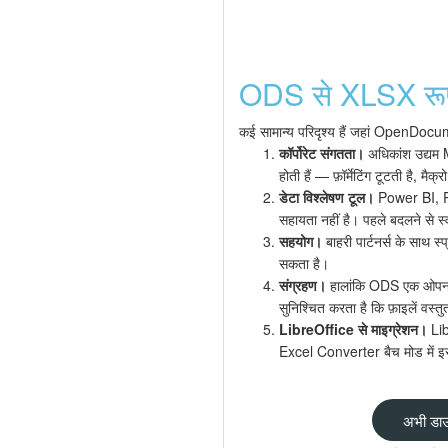
ODS से XLSX रूप
कई सामान्य परिदृश्य हैं जहां OpenDocume
कॉर्पोरेट संगतता।
अधिकांश उद्यम M
होती हैं — फ़ॉर्मेटिंग टूटती है, म
डेटा विश्लेषण टूल।
Power BI, Po
सहायता नहीं है। पहले बदलने से स्
सहयोग।
बाहरी पार्टनर्स के साथ 
सकता है।
संग्रहण।
हालांकि ODS एक ओपन स्टै
सुनिश्चित करता है कि फ़ाइलें वस्त
LibreOffice से माइग्रेशन।
Lib
Excel Converter बैच मोड में इस 
अभी डाउ