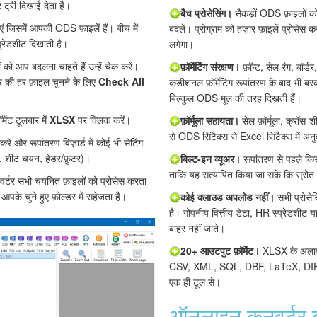
 ट्री दिखाई देता है।
बैच प्रोसेसिंग।
सैकड़ों ODS फ़ाइलों को 
ं जिसमें आपकी ODS फ़ाइलें हैं। बीच में
बदलें। प्रोग्राम को हज़ार फ़ाइलें प्रोसेस क
प्रेडशीट दिखाती है।
लगेगा।
ो आप बदलना चाहते हैं उन्हें चेक करें।
फ़ॉर्मेटिंग संरक्षण।
फ़ॉन्ट, सेल रंग, बॉर्ड
डर की हर फ़ाइल चुनने के लिए
Check All
कंडीशनल फ़ॉर्मेटिंग रूपांतरण के बाद भी 
बिल्कुल ODS मूल की तरह दिखती हैं।
र्मेट टूलबार में
XLSX
पर क्लिक करें।
फ़ॉर्मूला सहायता।
सेल फ़ॉर्मूला, क्रॉस-
से ODS सिंटैक्स से Excel सिंटैक्स में अनुव
करें और रूपांतरण विज़ार्ड में कोई भी सेटिंग
़, शीट चयन, हेडर/फ़ुटर)।
बिल्ट-इन व्यूअर।
रूपांतरण से पहले किसी
ताकि यह सत्यापित किया जा सके कि स्रोत 
र्टर सभी चयनित फ़ाइलों को प्रोसेस करता
े चुने हुए फ़ोल्डर में सहेजता है।
कोई क्लाउड अपलोड नहीं।
सभी प्रोसेस
है। गोपनीय वित्तीय डेटा, HR स्प्रेडशीट 
बाहर नहीं जाते।
20+ आउटपुट फ़ॉर्मेट।
XLSX के अला
CSV, XML, SQL, DBF, LaTeX, DIFF,
एक ही टूल से।
ऑनलाइन कनवर्टर ब