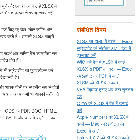
चुनें और एक ही रन में उन्हें XLSX में
रने में एक फ़ाइल से ज़्यादा समय नहीं
संबंधित विषय
र, मर्ज किए गए सेल, नंबर फ़ॉर्मेट और
बरकरार रहते हैं। आपकी XLSX फ़ाइलें
XLSX को XML में बदलें — Excel
स्प्रेडशीट को संरचित XML डेटा में
शीट संदर्भ और नामित रेंज स्वचालित रूप
एक्सपोर्ट करें
ादित होते हैं।
WK1 को बैच में XLSX में बदलें
XLSX से PDF कनवर्टर — Excel
 भी स्प्रेडशीट का पूर्वावलोकन करें
स्प्रेडशीट को PDF में बदलें
डेटा सही है।
XLSM को XLSX में बदलें —
िंग आपके पीसी पर स्थानीय रूप से होती
VBA मैक्रोज़ हटाएं और डेटा सुरक्षित
या व्यापार रहस्य कभी भी आपकी मशीन से
रखें
QPW को XLSX में बैच में कन्वर्ट
करें
वा, ODS को PDF, DOC, HTML,
Apple Numbers को XLSX में
 SYLK और अन्य में बदलें — सब
बदलें — Mac स्प्रेडशीट्स को
Excel में खोलें
नाम डेस्कटॉप
Lotus 1-2-3 को XLSX में बदलें