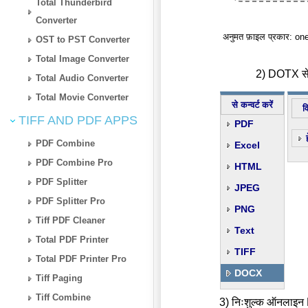
Total Thunderbird
Converter
अनुमत फ़ाइल प्रकार: on
OST to PST Converter
Total Image Converter
2) DOTX से 
Total Audio Converter
Total Movie Converter
से कन्वर्ट करें
व
TIFF AND PDF APPS
PDF
PDF Combine
Excel
PDF Combine Pro
HTML
PDF Splitter
JPEG
PDF Splitter Pro
PNG
Tiff PDF Cleaner
Text
Total PDF Printer
TIFF
Total PDF Printer Pro
DOCX
Tiff Paging
Tiff Combine
3) निःशुल्क ऑनलाइन 