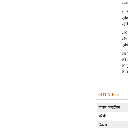
वाला
हमार
प्रत
सुनि
अधिक
और र
प्रक
एक व
करें
को प
की अ
DOTX File
फाइल एक्सटेंशन
श्रेणी
विवरण