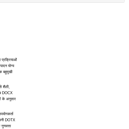
 प्रक्रियाओं
ादन योग्य
क बहुमुखी
से शैली,
, तब DOCX
ं के अनुसार
पयोगकर्ता
 अपनी DOTX
गुणवत्ता