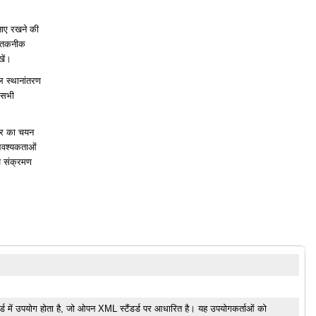
नाए रखने की
िक तकनीक
खें।
इल स्थानांतरण
 सभी
टर का चयन
आवश्यकताओं
हज संक्रमण
र्ड में उपयोग होता है, जो ओपन XML स्टैंडर्ड पर आधारित है। यह उपयोगकर्ताओं को