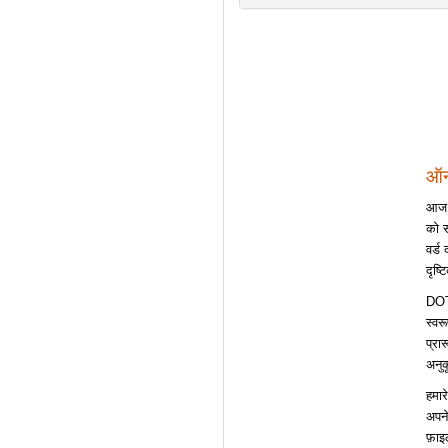
ऑन
आज क
को स
वर्ड
दृष्
DOTX
स्वर
प्रा
अनुक
हमार
अपने
फ़ाइ