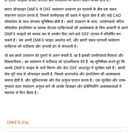
तो DXF फाइल्स उनकी संगतता और लचीलेपन के कारण उद्योग मानक होती हैं।
हमारा ऑनलाइन DWFX से DXF रूपांतरण उपकरण इन प्रारूपों के बीच एक सहज
संक्रमण प्रदान करता है, जिससे कार्यप्रवाह की दक्षता में सुधार होता है और कई CAD
सॉफ़्टवेयर के साथ संगतता सुनिश्चित होती है। हमारे उपकरण के साथ, उपयोगकर्ता जटिल
सॉफ़्टवेयर इंस्टॉलेशन या व्यापक सेटअप प्रक्रियाओं की आवश्यकता के बिना आसानी से अपने
DWFX फाइलों को व्यापक रूप से उपयोग किए जाने वाले DXF प्रारूप में परिवर्तित कर
सकते हैं। बस अपनी DWFX फाइल अपलोड करें, और हमारी सहज प्रणाली रूपांतरण
प्रक्रिया को सटीकता और प्रभावी ढंग से संभालती है।
जो बात हमारे उपकरण को दूसरों से अलग बनाती है, वह है इसकी उपयोगकर्ता-मित्रता और
विश्वसनीयता। हम रूपांतरण में सटीकता को प्राथमिकता देते हैं, यह सुनिश्चित करते हुए कि
आपके DWFX फाइल के सभी विवरण और डेटा DXF आउटपुट में सुरक्षित रहते हैं। हमारी
सेवा पूरी तरह से ऑनलाइन चलती है, जिससे डाउनलोड और इंस्टॉलेशन की आवश्यकता
समाप्त होती है, और सुविधाजनक और तेज़ अनुभव प्रदान करता है। एक सुरक्षित और उच्च-
गुणवत्ता वाला रूपांतरण अनुभव करें जो आपके डिजाइन और इंजीनियरिंग आवश्यकताओं में
सहजता से फिट बैठता है।
DWFX File