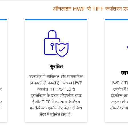
ऑनलाइन HWP से TIFF रूपांतरण 
सुरक्षित
उपय
दस्तावेज़ों में व्यक्तिगत और व्यावसायिक
जानकारी हो सकती है। आपका HWP
HWP से TIF
र
अपलोड HTTPS/TLS से
उपयोग में
।
ट्रांसमिशन के दौरान एन्क्रिप्टेड रहता
इंटरफ़ेस आप
और
है और TIFF में रूपांतरण के दौरान
फाइल्स को कन
FF
मल्टी-फ़ैक्टर एक्सेस कंट्रोल वाले डेटा
सॉफ्टवेयर ड
सेंटर में प्रोसेस होता है।