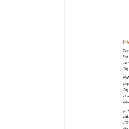
HW
Cool
टैग्
एक प
लिए 
HWP 
साझा
लिए 
पर व
सकत
हमार
रूपा
फॉर्