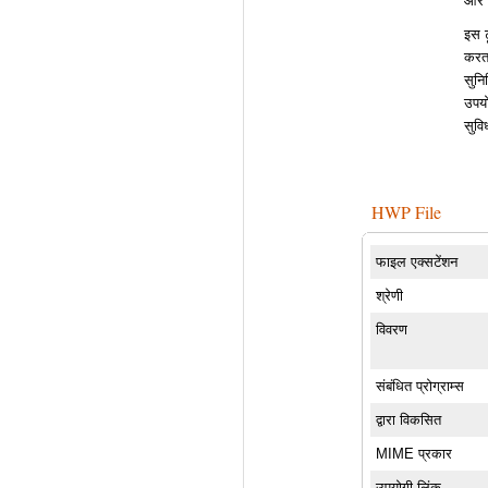
और 
इस ट
करता
सुनि
उपयो
सुवि
HWP File
फाइल एक्सटेंशन
श्रेणी
विवरण
संबंधित प्रोग्राम्स
द्वारा विकसित
MIME प्रकार
उपयोगी लिंक