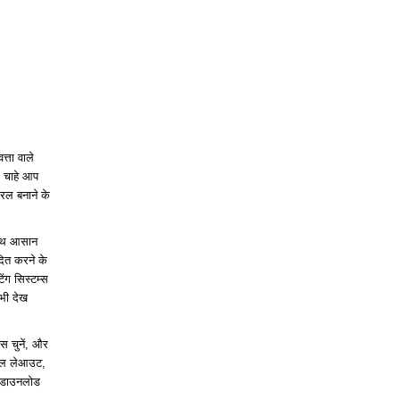
्ता वाले
। चाहे आप
सरल बनाने के
 साथ आसान
दित करने के
िंग सिस्टम्स
 भी देख
 चुनें, और
मूल लेआउट,
े डाउनलोड