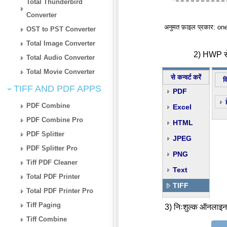
Total Thunderbird
Converter
अनुमत फ़ाइल प्रकार: on
OST to PST Converter
Total Image Converter
2) HWP से 
Total Audio Converter
Total Movie Converter
से कन्वर्ट करें
व
TIFF AND PDF APPS
PDF
PDF Combine
Excel
PDF Combine Pro
HTML
PDF Splitter
JPEG
PDF Splitter Pro
PNG
Tiff PDF Cleaner
Text
Total PDF Printer
TIFF
Total PDF Printer Pro
Tiff Paging
3) निःशुल्क ऑनलाइन
Tiff Combine