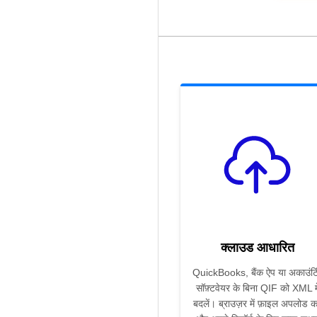
क्लाउड आधारित
QuickBooks, बैंक ऐप या अकाउंटि
सॉफ़्टवेयर के बिना QIF को XML मे
बदलें। ब्राउज़र में फ़ाइल अपलोड कर