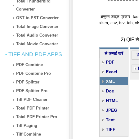
Total Thunderbird
Converter
अनुमत फ़ाइल प्रकार: fast
OST to PST Converter
xlsm, csv, tsv, tab, x
Total Image Converter
Total Audio Converter
2) QIF से
Total Movie Converter
TIFF AND PDF APPS
से कन्वर्ट करें
व
PDF
PDF Combine
Excel
PDF Combine Pro
XML
PDF Splitter
PDF Splitter Pro
Doc
Tiff PDF Cleaner
HTML
Total PDF Printer
JPEG
Total PDF Printer Pro
Text
Tiff Paging
TIFF
Tiff Combine