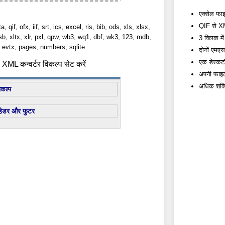
एक्सेल फाइल
QIF से XML
a, qif, ofx, iif, srt, ics, excel, ris, bib, ods, xls, xlsx,
lsb, xltx, xlr, pxl, qpw, wb3, wq1, dbf, wk3, 123, mdb,
3 क्लिक में
evtx, pages, numbers, sqlite
दोनों एम
एक डेस्कटॉप
 XML कन्वर्टर विकल्प सेट करें
अपनी फाइलों
अधिक शक्त
िकल्प
हेडर और फुटर