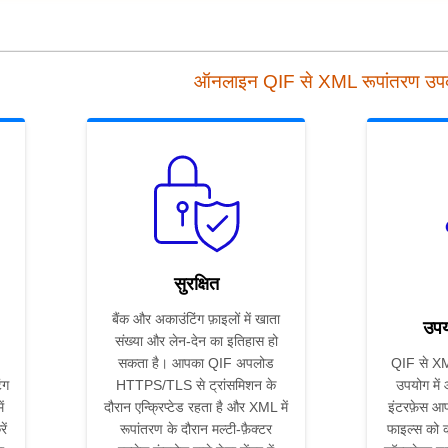
ऑनलाइन QIF से XML रूपांतरण उ
सुरक्षित
बैंक और अकाउंटिंग फ़ाइलों में खाता
उपय
संख्या और लेन-देन का इतिहास हो
सकता है। आपका QIF अपलोड
QIF से XML
ंग
HTTPS/TLS से ट्रांसमिशन के
उपयोग में
ं
दौरान एन्क्रिप्टेड रहता है और XML में
इंटरफ़ेस आप
ें
रूपांतरण के दौरान मल्टी-फ़ैक्टर
फाइल्स को कन