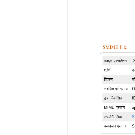
SMIME File
फाइल एक्सटेंशन
.
श्रेणी
दस
विवरण
एन
संबंधित प्रोग्राम्स
O
द्वारा विकसित
I
MIME प्रकार
a
उपयोगी लिंक
S
कनवर्ज़न प्रकार
S