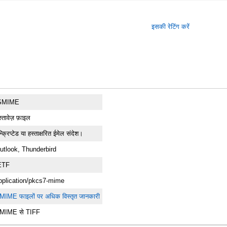
इसकी रेटिंग करें
SMIME
्तावेज़ फ़ाइल
्क्रिप्टेड या हस्ताक्षरित ईमेल संदेश।
utlook, Thunderbird
ETF
pplication/pkcs7-mime
MIME फाइलों पर अधिक विस्तृत जानकारी
MIME से TIFF