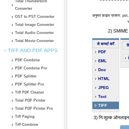
Total Thunderbird
Converter
अनुमत फ़ाइल प्रकार: p
OST to PST Converter
Total Image Converter
2) SMIME से
Total Audio Converter
Total Movie Converter
से कन्वर्ट करें
व
TIFF AND PDF APPS
PDF
PDF Combine
EML
PDF Combine Pro
Doc
PDF Splitter
HTML
PDF Splitter Pro
JPEG
Tiff PDF Cleaner
Text
Total PDF Printer
TIFF
Total PDF Printer Pro
Tiff Paging
3) निःशुल्क ऑनलाइन
Tiff Combine