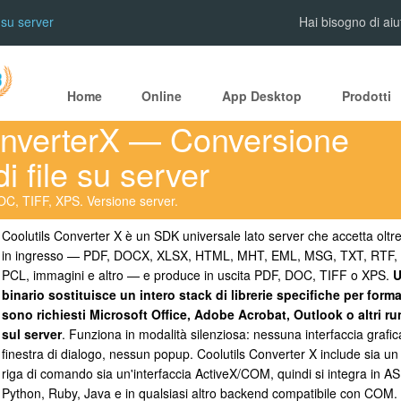
 su server
Hai bisogno di aiu
Home
Online
App Desktop
Prodotti
onverterX — Conversione
i file su server
OC, TIFF, XPS. Versione server.
Coolutils Converter X è un SDK universale lato server che accetta oltre 3
in ingresso — PDF, DOCX, XLSX, HTML, MHT, EML, MSG, TXT, RTF,
PCL, immagini e altro — e produce in uscita PDF, DOC, TIFF o XPS.
U
binario sostituisce un intero stack di librerie specifiche per form
sono richiesti Microsoft Office, Adobe Acrobat, Outlook o altri ru
sul server
. Funziona in modalità silenziosa: nessuna interfaccia grafi
finestra di dialogo, nessun popup. Coolutils Converter X include sia un
riga di comando sia un'interfaccia ActiveX/COM, quindi si integra in A
Python, Ruby, Java e in qualsiasi altro backend compatibile con COM.