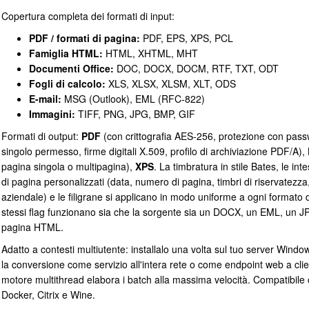
Copertura completa dei formati di input:
PDF / formati di pagina:
PDF, EPS, XPS, PCL
Famiglia HTML:
HTML, XHTML, MHT
Documenti Office:
DOC, DOCX, DOCM, RTF, TXT, ODT
Fogli di calcolo:
XLS, XLSX, XLSM, XLT, ODS
E-mail:
MSG (Outlook), EML (RFC-822)
Immagini:
TIFF, PNG, JPG, BMP, GIF
Formati di output:
PDF
(con crittografia AES-256, protezione con pass
singolo permesso, firme digitali X.509, profilo di archiviazione PDF/A),
pagina singola o multipagina),
XPS
. La timbratura in stile Bates, le inte
di pagina personalizzati (data, numero di pagina, timbri di riservatezza
aziendale) e le filigrane si applicano in modo uniforme a ogni formato d
stessi flag funzionano sia che la sorgente sia un DOCX, un EML, un 
pagina HTML.
Adatto a contesti multiutente: installalo una volta sul tuo server Wind
la conversione come servizio all'intera rete o come endpoint web a client
motore multithread elabora i batch alla massima velocità. Compatibile 
Docker, Citrix e Wine.