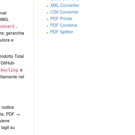
XML Converter
CSV Converter
eval
PDF Printer
 DWG.
PDF Combine
,
convert
PDF Splitter
ra: gerarchia
autore e
rodotto Total
e GitHub-
e
-Docling
ettamente nel
i codice
eets, PDF →
viene
tagli su