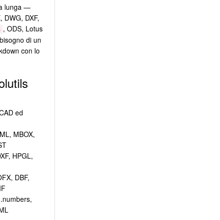
da lunga —
FX, DWG, DXF,
, ODS, Lotus
s
bisogno di un
rkdown con lo
lutils
 CAD ed
ML, MBOX,
ST
XF, HPGL,
OFX, DBF,
IF
 .numbers,
XML