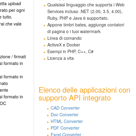
etta upload
Qualsiasi linguaggio che supporta i Web
rato per ogni
Services incluso .NET (2.00, 3.5, 4.00),
 tutto.
Ruby, PHP e Java è supportato.
rai che vale
Appone timbri bates, aggiunge contatori
di pagina o i tuoi watermark
Linea di comando
ActiveX e Docker
Esempi in PHP, C++, C#
zione / firmati
Licenza a vita
si formato in
si formato in
mato
Elenco delle applicazioni con
mente
supporto API integrato
si formato in
DOC
CAD Converter
Doc Converter
HTML Converter
PDF Converter
Excel Converter