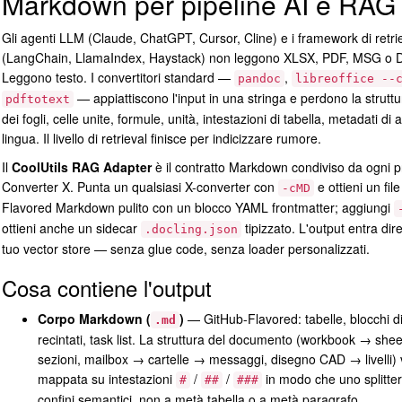
Markdown per pipeline AI e RAG
Gli agenti LLM (Claude, ChatGPT, Cursor, Cline) e i framework di retri
(LangChain, LlamaIndex, Haystack) non leggono XLSX, PDF, MSG o
Leggono testo. I convertitori standard —
,
pandoc
libreoffice --
— appiattiscono l'input in una stringa e perdono la struttu
pdftotext
dei fogli, celle unite, formule, unità, intestazioni di tabella, metadati di 
lingua. Il livello di retrieval finisce per indicizzare rumore.
Il
CoolUtils RAG Adapter
è il contratto Markdown condiviso da ogni p
Converter X. Punta un qualsiasi X-converter con
e ottieni un fil
-cMD
Flavored Markdown pulito con un blocco YAML frontmatter; aggiungi
ottieni anche un sidecar
tipizzato. L'output entra dir
.docling.json
tuo vector store — senza glue code, senza loader personalizzati.
Cosa contiene l'output
Corpo Markdown (
)
— GitHub-Flavored: tabelle, blocchi d
.md
recintati, task list. La struttura del documento (workbook → sh
sezioni, mailbox → cartelle → messaggi, disegno CAD → livelli) 
mappata su intestazioni
/
/
in modo che uno splitter 
#
##
###
confini semantici, non a metà tabella o a metà paragrafo.