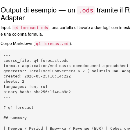
Output di esempio — un
tramite il 
.ods
Adapter
Input:
, una cartella di lavoro a due fogli con intest
q4-forecast.ods
e una colonna formula.
Corpo Markdown (
):
q4-forecast.md
---

source_file: q4-forecast.ods

format: application/vnd.oasis.opendocument.spreadsheet

generator: TotalExcelConverterX 6.2 (CoolUtils RAG Adap
created: 2026-05-25T10:14:22Z

sheets: 2

languages: [en, ru]

binary_hash: sha256:1f4c…b9e2

---

# q4-forecast

## Summary

| Период / Period | Выручка / Revenue (EUR) | Себестоим