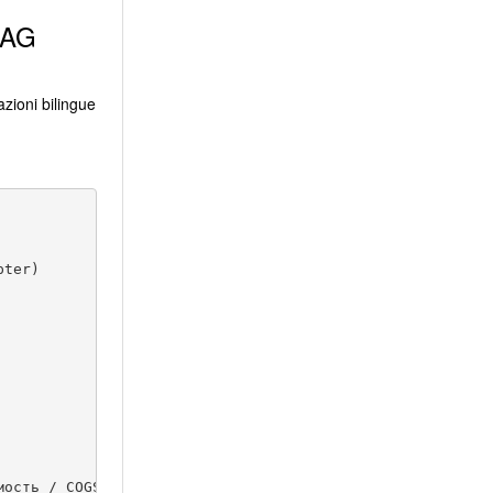
RAG
azioni bilingue
ter)

ость / COGS (EUR) | Маржа / Margin (EUR) |
