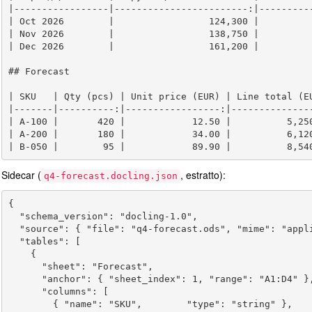
|-----------------|------------------------:|----------
| Oct 2026        |                 124,300 |          
| Nov 2026        |                 138,750 |          
| Dec 2026        |                 161,200 |          
## Forecast

| SKU   | Qty (pcs) | Unit price (EUR) | Line total (EU
|-------|----------:|-----------------:|---------------
| A-100 |       420 |            12.50 |          5,250
| A-200 |       180 |            34.00 |          6,120
Sidecar (
, estratto):
q4-forecast.docling.json
{

  "schema_version": "docling-1.0",

  "source": { "file": "q4-forecast.ods", "mime": "appl
  "tables": [

    {

      "sheet": "Forecast",

      "anchor": { "sheet_index": 1, "range": "A1:D4" },
      "columns": [

        { "name": "SKU",        "type": "string" },
