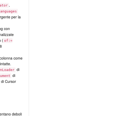
,
ator
languages
rgente per la
ng con
malizzate
a (
of:=
di
 colonna come
ntatte.
di
nLoader
di
ument
e di Cursor
entano deboli