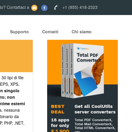
to? Contattaci a
+1 (855) 418-2323
Supporto
Contatti
Chi siamo
0 tipi di file
 EPS, XPS,
n singolo
ato; non
ntime esterni
ca, nessuna
 binario da
SP, PHP, .NET,