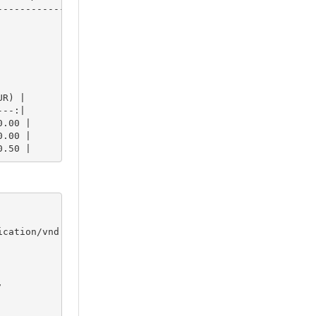
-----------------:|---------------------:|

           78,400 |               45,900 |

           82,100 |               56,650 |

           91,300 |               69,900 |

R) |

--:|

.00 |

.00 |

ication/vnd.oasis.opendocument.spreadsheet", "binary_hash

