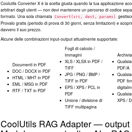
Coolutils Converter X è la scelta giusta quando la tua applicazione acc
arbitrari dagli utenti — non devi mantenere un percorso di codice sepa
formato. Una sola chiamata
gestisce
Convert(src, dest, params)
Provalo gratis (periodo di prova di 30 giorni, senza limitazioni) e scopri
davvero il suo prezzo.
Alcune delle combinazioni input-output attualmente supportate:
Fogli di calcolo /
immagini
Archivia
XLS / XLSX in PDF /
Qualsia
Documenti in PDF
TIFF
PDF/A
DOC / DOCX in PDF
JPG / PNG / BMP /
Qualsia
HTML / MHT in PDF
TIFF in PDF
PDF fir
EML / MSG in PDF
EPS / XPS / PCL in
digital
RTF / TXT in PDF
PDF
Qualsia
Unione / divisione di
XPS / 
TIFF multipagina
CoolUtils RAG Adapter — output