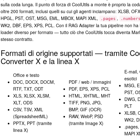
sulla coda lunga. Il punto di forza di CoolUtils a monte è proprio la co
oltre 200 formati, inclusi quelli su cui gli agenti inciampano: XLSB, O
HPGL, PST, OST, MSG, EML, MBOX, MAPI XML,
,
.pages
.number
WK2, DBF, EPS, XPS, PCL. Con il RAG Adapter la tua pipeline non ha 
loader diverso per formato — tutto ciò che CoolUtils tocca diventa Ma
stesso contratto.
Formati di origine supportati — tramite Coo
Converter X e la linea X
E-mail,
Office e testo
esotici
DOC, DOCX, DOCM,
PDF / web / immagini
MSG, E
RTF, TXT, ODT
PDF, EPS, XPS, PCL
PST, O
XLS, XLSX, XLSM,
HTML, XHTML, MHT
DWG, D
XLT, ODS
TIFF, PNG, JPG,
PLT
CSV, TSV, XML
BMP, GIF (OCR)
XLSB, 
(SpreadsheetML)
RAW, WebP, PSD
WK2, D
PPTX, PPT (tramite
(tramite Image X)
.pages,
linea X)
MAPI 