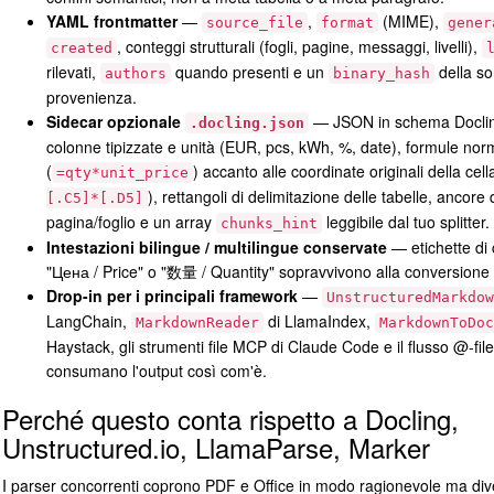
YAML frontmatter
—
,
(MIME),
source_file
format
gener
, conteggi strutturali (fogli, pagine, messaggi, livelli),
created
rilevati,
quando presenti e un
della so
authors
binary_hash
provenienza.
Sidecar opzionale
— JSON in schema Docli
.docling.json
colonne tipizzate e unità (EUR, pcs, kWh, %, date), formule nor
(
) accanto alle coordinate originali della cell
=qty*unit_price
), rettangoli di delimitazione delle tabelle, ancore 
[.C5]*[.D5]
pagina/foglio e un array
leggibile dal tuo splitter.
chunks_hint
Intestazioni bilingue / multilingue conservate
— etichette di
"Цена / Price" o "数量 / Quantity" sopravvivono alla conversione i
Drop-in per i principali framework
—
UnstructuredMarkdow
LangChain,
di LlamaIndex,
MarkdownReader
MarkdownToDoc
Haystack, gli strumenti file MCP di Claude Code e il flusso @-fil
consumano l'output così com'è.
Perché questo conta rispetto a Docling,
Unstructured.io, LlamaParse, Marker
I parser concorrenti coprono PDF e Office in modo ragionevole ma div