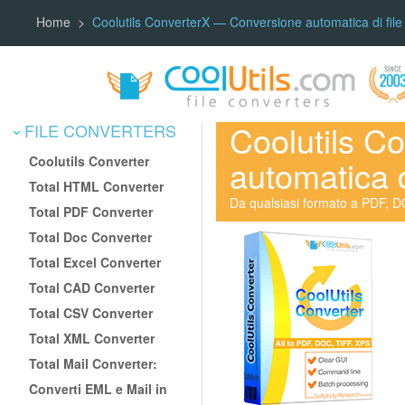
Home
Coolutils ConverterX — Conversione automatica di file
Coolutils C
FILE CONVERTERS
Coolutils Converter
automatica d
Total HTML Converter
Da qualsiasi formato a PDF, D
Total PDF Converter
Total Doc Converter
Total Excel Converter
Total CAD Converter
Total CSV Converter
Total XML Converter
Total Mail Converter:
Converti EML e Mail in