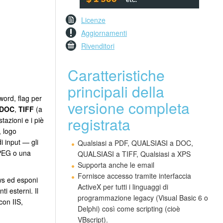
Licenze
Aggiornamenti
Rivenditori
Caratteristiche
principali della
word, flag per
versione completa
DOC
,
TIFF
(a
registrata
stazioni e i piè
, logo
i input — gli
Qualsiasi a PDF, QUALSIASI a DOC,
JPEG o una
QUALSIASI a TIFF, Qualsiasi a XPS
Supporta anche le email
Fornisce accesso tramite interfaccia
ows ed esponi
ActiveX per tutti i linguaggi di
i esterni. Il
programmazione legacy (Visual Basic 6 o
con IIS,
Delphi) così come scripting (cioè
VBscript).