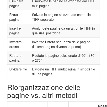
Eliminare
Rimuovete le pagine selezionate dal TIFF
pagina
multipagina
Estrarre
Salvate le pagine selezionate come file
pagine
TIFF separato
Inserire
Aggiungete pagine da un altro file TIFF in
pagine
qualsiasi posizione
Invertire
Invertite l'intera sequenza delle pagine
ordine
(l'ultima pagina diventa la prima)
Ruotare
Ruotate le pagine selezionate di 90°, 180°
pagina
o 270°
Dividere file
Dividete un TIFF multipagina in singoli file
di una pagina
Riorganizzazione delle
pagine vs. altri metodi
Ness