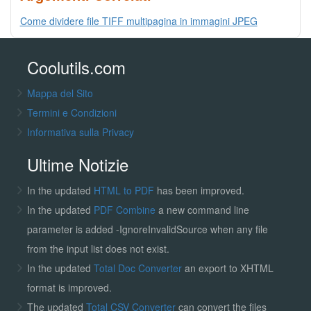
Come dividere file TIFF multipagina in immagini JPEG
Coolutils.com
Mappa del Sito
Termini e Condizioni
Informativa sulla Privacy
Ultime Notizie
In the updated
HTML to PDF
has been improved.
In the updated
PDF Combine
a new command line
parameter is added -IgnoreInvalidSource when any file
from the input list does not exist.
In the updated
Total Doc Converter
an export to XHTML
format is improved.
The updated
Total CSV Converter
can convert the files