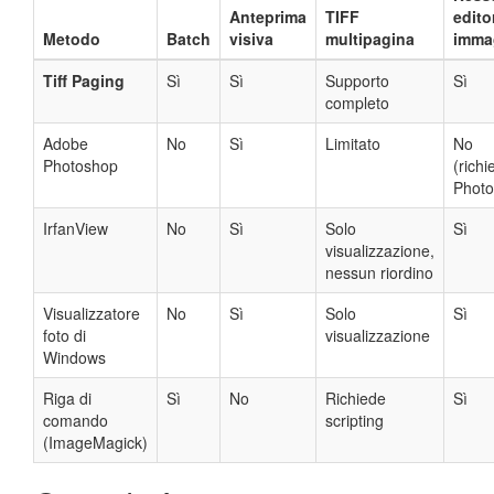
Anteprima
TIFF
edito
Metodo
Batch
visiva
multipagina
imma
Tiff Paging
Sì
Sì
Supporto
Sì
completo
Adobe
No
Sì
Limitato
No
Photoshop
(richi
Photo
IrfanView
No
Sì
Solo
Sì
visualizzazione,
nessun riordino
Visualizzatore
No
Sì
Solo
Sì
foto di
visualizzazione
Windows
Riga di
Sì
No
Richiede
Sì
comando
scripting
(ImageMagick)