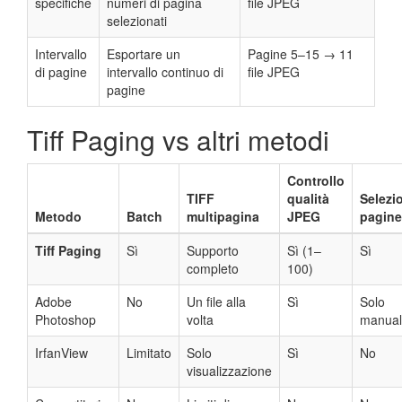
specifiche
numeri di pagina
file JPEG
selezionati
Intervallo
Esportare un
Pagine 5–15 → 11
di pagine
intervallo continuo di
file JPEG
pagine
Tiff Paging vs altri metodi
Controllo
TIFF
qualità
Selezi
Metodo
Batch
multipagina
JPEG
pagine
Tiff Paging
Sì
Supporto
Sì (1–
Sì
completo
100)
Adobe
No
Un file alla
Sì
Solo
Photoshop
volta
manua
IrfanView
Limitato
Solo
Sì
No
visualizzazione