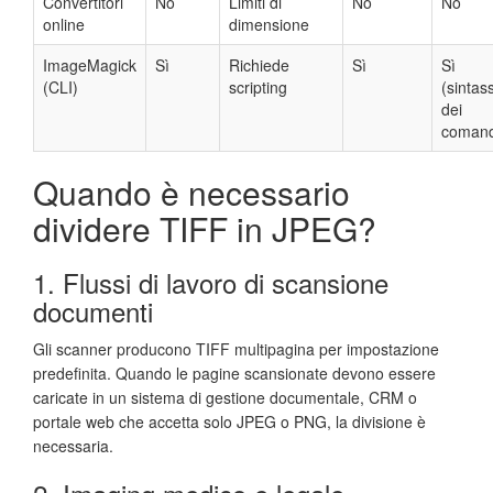
Convertitori
No
Limiti di
No
No
online
dimensione
ImageMagick
Sì
Richiede
Sì
Sì
(CLI)
scripting
(sintass
dei
comand
Quando è necessario
dividere TIFF in JPEG?
1. Flussi di lavoro di scansione
documenti
Gli scanner producono TIFF multipagina per impostazione
predefinita. Quando le pagine scansionate devono essere
caricate in un sistema di gestione documentale, CRM o
portale web che accetta solo JPEG o PNG, la divisione è
necessaria.