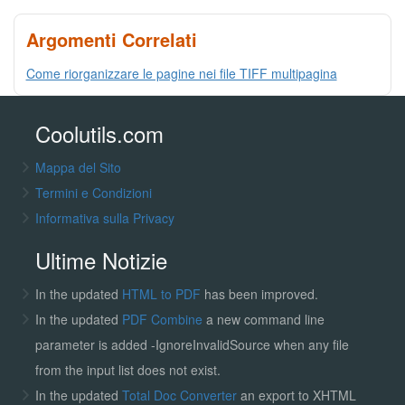
Argomenti Correlati
Come riorganizzare le pagine nei file TIFF multipagina
Coolutils.com
Mappa del Sito
Termini e Condizioni
Informativa sulla Privacy
Ultime Notizie
In the updated
HTML to PDF
has been improved.
In the updated
PDF Combine
a new command line
parameter is added -IgnoreInvalidSource when any file
from the input list does not exist.
In the updated
Total Doc Converter
an export to XHTML