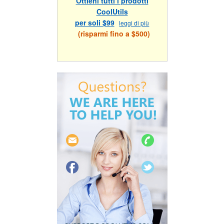
Ottieni tutti i prodotti
CoolUtils
per soli $99
leggi di più
(risparmi fino a $500)