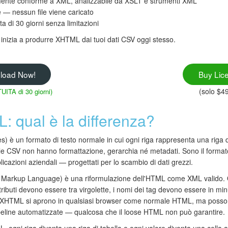
ente conforme a XML, analizzabile da XSLT e strumenti XML
 — nessun file viene caricato
a di 30 giorni senza limitazioni
inizia a produrre XHTML dai tuoi dati CSV oggi stesso.
load Now!
Buy Lic
(solo $4
ITA di 30 giorni)
 qual è la differenza?
 un formato di testo normale in cui ogni riga rappresenta una riga di 
 file CSV non hanno formattazione, gerarchia né metadati. Sono il forma
licazioni aziendali — progettati per lo scambio di dati grezzi.
 Markup Language) è una riformulazione dell'HTML come XML valido.
 attributi devono essere tra virgolette, i nomi dei tag devono essere in 
le XHTML si aprono in qualsiasi browser come normale HTML, ma posso
eline automatizzate — qualcosa che il loose HTML non può garantire.
ogni riga diventa una riga di tabella e ogni valore diventa una cella a