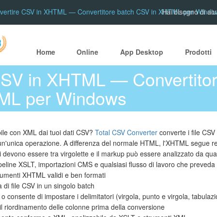
vertire CSV in XHTML — Convertitore batch CSV in XHTML per Windo
Hai bisogno di aiu
Home
Online
App Desktop
Prodotti
CSV in XHTML — Convertitor
ML per Windows
bile con XML dai tuoi dati CSV?
Total CSV Converter
converte i file CSV
n un'unica operazione. A differenza del normale HTML, l'XHTML segue r
uti devono essere tra virgolette e il markup può essere analizzato da q
pipeline XSLT, importazioni CMS e qualsiasi flusso di lavoro che preved
cumenti XHTML validi e ben formati
a di file CSV in un singolo batch
 consente di impostare i delimitatori (virgola, punto e virgola, tabulaz
il riordinamento delle colonne prima della conversione