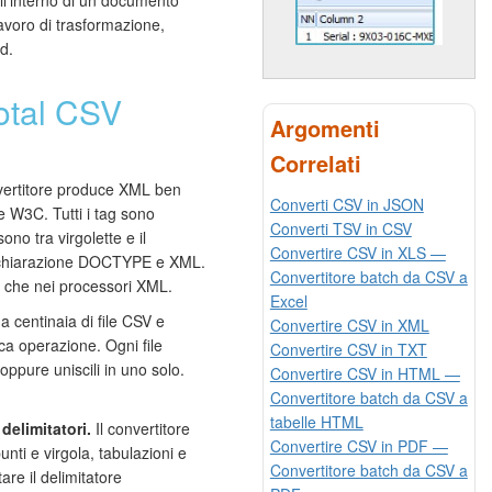
lavoro di trasformazione,
d.
otal CSV
Argomenti
Correlati
vertitore produce XML ben
Converti CSV in JSON
e W3C. Tutti i tag sono
Converti TSV in CSV
sono tra virgolette e il
Convertire CSV in XLS —
dichiarazione DOCTYPE e XML.
Convertitore batch da CSV a
r che nei processori XML.
Excel
 centinaia di file CSV e
Convertire CSV in XML
ica operazione. Ogni file
Convertire CSV in TXT
ppure uniscili in uno solo.
Convertire CSV in HTML —
Convertitore batch da CSV a
tabelle HTML
delimitatori.
Il convertitore
Convertire CSV in PDF —
nti e virgola, tabulazioni e
Convertitore batch da CSV a
are il delimitatore