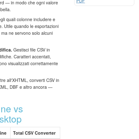
PDF
rd — in modo che ogni valore
abella.
li quali colonne includere e
e. Utile quando le esportazioni
 ma ne servono solo alcuni
ifica.
Gestisci file CSV in
fiche. Caratteri accentati,
ono visualizzati correttamente
tre all'XHTML, converti CSV in
ML, DBF e altro ancora —
ine vs
esktop
ine
Total CSV Converter