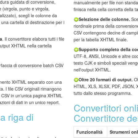
dura guidata di conversione,
manualmente per file non standa
e (virgola, punto e virgola,
finisca nella cella corretta della t
lizzato), scegli le colonne da
Selezione delle colonne.
Sceg
 una cartella di destinazione per i
riordinale prima della conversion
CSV contengono decine di campi
a
. Il convertitore elabora tutti i file
per la tabella XHTML finale.
'output XHTML nella cartella
Supporto completo della cod
UTF-8, ANSI, Unicode e altre codi
testo CJK e simboli speciali veng
nell'output XHTML.
Oltre 20 formati di output.
Ol
cumento XHTML separato con una
HTML, XLS, XLSX, PDF, JSON, X
a. I file CSV originali rimangono
tutto dallo stesso programma.
file CSV in un'unica pagina XHTML
ioni di dati in un unico report.
Convertitori onl
 riga di
Convertitore d
Funzionalità
Strumenti onl