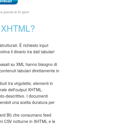
 gratuita di 30 giorni
 a XHTML?
rutturati. È richiesto input
 il divario tra dati tabulari
 basati su XML hanno bisogno di
ntenuti tabulari direttamente in
ti tra virgolette, elementi in
urale dell'output XHTML.
to-descrittivo. I documenti
endoli una scelta duratura per
oard BI) che consumano feed
oni CSV notturne in XHTML e le