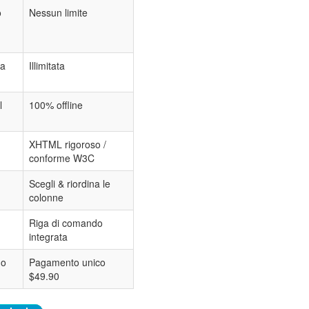
o
Nessun limite
ta
Illimitata
l
100% offline
XHTML rigoroso /
conforme W3C
Scegli & riordina le
colonne
Riga di comando
integrata
 o
Pagamento unico
$49.90