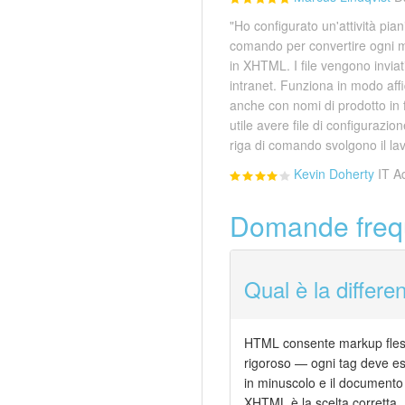
"Ho configurato un'attività pian
comando per convertire ogni m
in XHTML. I file vengono inviat
intranet. Funziona in modo affid
anche con nomi di prodotto in
utile avere file di configurazi
riga di comando svolgono il lav
Kevin Doherty
IT A
Domande freq
Qual è la diffe
HTML consente markup flessi
rigoroso — ogni tag deve ess
in minuscolo e il documento
XHTML è la scelta corretta.