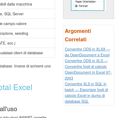
bili dalla macchina
e, SQL Server
pie campo-valore
Argomenti
razione, seeding
Correlati
ATE, ecc.)
Convertire ODS in XLSX —
ualsiasi client di database
da OpenDocument a Excel
Convertire ODS in XLS —
database. Invece di scrivere uno
Convertire fogli di calcolo
OpenDocument in Excel 97-
2003
Convertire XLS in SQL in
tal Excel
batch — Esportare fogli di
calcolo Excel in dump di
database SQL
ll'uso
con istruzioni INSERT corrette.