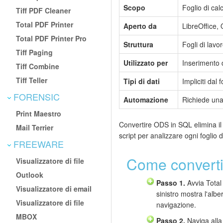
Scopo
Foglio di cal
Tiff PDF Cleaner
Total PDF Printer
Aperto da
LibreOffice,
Total PDF Printer Pro
Struttura
Fogli di lavo
Tiff Paging
Utilizzato per
Inserimento da
Tiff Combine
Tiff Teller
Tipi di dati
Impliciti dal 
FORENSIC
Automazione
Richiede una 
Print Maestro
Convertire ODS in SQL elimina il 
Mail Terrier
script per analizzare ogni foglio d
FREEWARE
Come convert
Visualizzatore di file
Outlook
Passo 1.
Avvia Total 
Visualizzatore di email
sinistro mostra l'albe
Visualizzatore di file
navigazione.
MBOX
Passo 2.
Naviga alla 