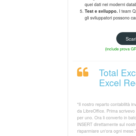
quei dati nei moderni datab
Test e sviluppo.
I team QA
gli sviluppatori possono ca
Scar
(include prova GR
Total Ex
Excel Rec
"Il nostro reparto contabilità i
da LibreOffice. Prima scrivevo 
per uno. Ora li converto in bat
INSERT direttamente sul nostr
risparmiare un'ora ogni mese.