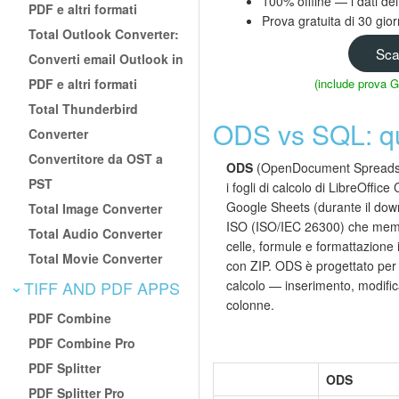
100% offline — i dati dei
PDF e altri formati
Prova gratuita di 30 gio
Total Outlook Converter:
Sca
Converti email Outlook in
PDF e altri formati
(include prova 
Total Thunderbird
ODS vs SQL: qu
Converter
Convertitore da OST a
ODS
(OpenDocument Spreadshee
PST
i fogli di calcolo di LibreOffi
Google Sheets (durante il dow
Total Image Converter
ISO (ISO/IEC 26300) che memori
Total Audio Converter
celle, formule e formattazion
Total Movie Converter
con ZIP. ODS è progettato per il
TIFF AND PDF APPS
calcolo — inserimento, modifica
colonne.
PDF Combine
PDF Combine Pro
PDF Splitter
ODS
PDF Splitter Pro