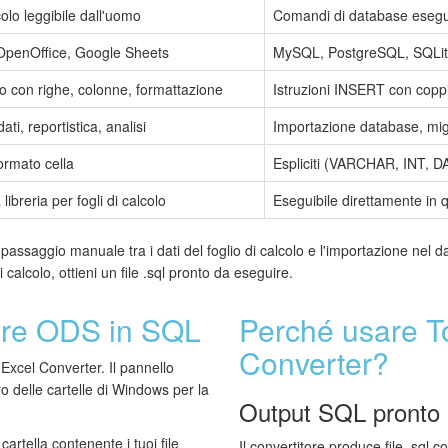
colo leggibile dall'uomo
Comandi di database esegui
 OpenOffice, Google Sheets
MySQL, PostgreSQL, SQLit
ro con righe, colonne, formattazione
Istruzioni INSERT con cop
ti, reportistica, analisi
Importazione database, mig
formato cella
Espliciti (VARCHAR, INT, D
libreria per fogli di calcolo
Eseguibile direttamente in q
passaggio manuale tra i dati del foglio di calcolo e l'importazione nel 
i calcolo, ottieni un file .sql pronto da eseguire.
ire ODS in SQL
Perché usare To
Converter?
Excel Converter. Il pannello
ro delle cartelle di Windows per la
Output SQL pronto a
cartella contenente i tuoi file
Il convertitore produce file .sql 