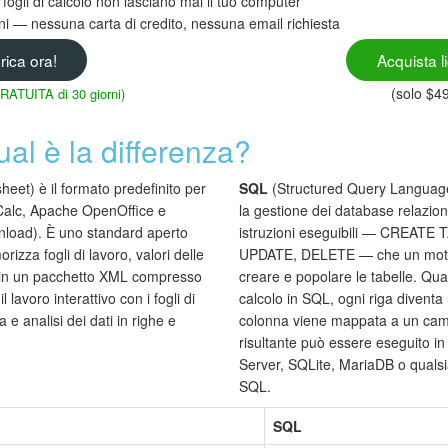
 fogli di calcolo non lasciano mai il tuo computer
rni — nessuna carta di credito, nessuna email richiesta
rica ora!
Acquista l
(solo $4
GRATUITA di 30 giorni)
al è la differenza?
t) è il formato predefinito per
SQL
(Structured Query Language)
ce Calc, Apache OpenOffice e
la gestione dei database relazion
nload). È uno standard aperto
istruzioni eseguibili — CREATE
zza fogli di lavoro, valori delle
UPDATE, DELETE — che un moto
e in un pacchetto XML compresso
creare e popolare le tabelle. Qua
 lavoro interattivo con i fogli di
calcolo in SQL, ogni riga diventa
 e analisi dei dati in righe e
colonna viene mappata a un campo 
risultante può essere eseguito
Server, SQLite, MariaDB o qualsi
SQL.
SQL