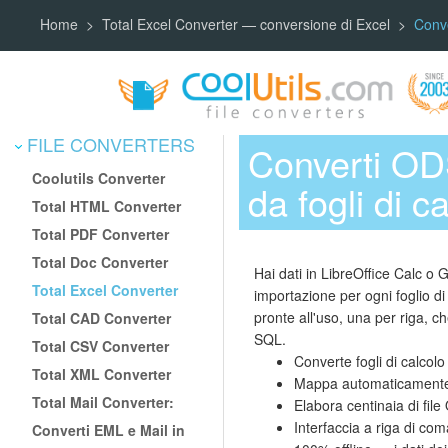
Home
Total Excel Converter — conversione di Excel
Conve
FILE CONVERTERS
Converti OD
Coolutils Converter
da fogli di
Total HTML Converter
Total PDF Converter
Total Doc Converter
Hai dati in LibreOffice Calc o
Total Excel Converter
importazione per ogni foglio di
pronte all'uso, una per riga, 
Total CAD Converter
SQL.
Total CSV Converter
Converte fogli di calcol
Total XML Converter
Mappa automaticamente l
Total Mail Converter:
Elabora centinaia di fil
Interfaccia a riga di coma
Converti EML e Mail in