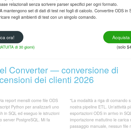
ase relazionali senza scrivere parser specifici per ogni formato.
 mantengono set di dati di test nei fogli di calcolo. Convertire ODS in
ricare negli ambienti di test con un singolo comando.
ica ora!
Acquista 
(solo $
ATUITA di 30 giorni)
cel Converter — conversione di
ensioni dei clienti 2026
nvia report mensili come file ODS
"La modalità a riga di comando si
script Python per analizzarli uno
nostra pipeline ETL. Un'attività p
ch in SQL ed eseguo le istruzioni
esportazioni ODS in arrivo in SQL 
o server PostgreSQL. Mi fa
importazione mattutino le caric
"
passaggio manuale, nessun file 