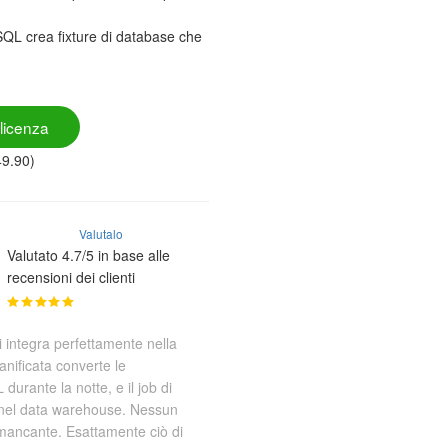
 SQL crea fixture di database che
licenza
49.90)
Valutalo
Valutato 4.7/5 in base alle
recensioni dei clienti
 integra perfettamente nella
ianificata converte le
durante la notte, e il job di
a nel data warehouse. Nessun
mancante. Esattamente ciò di