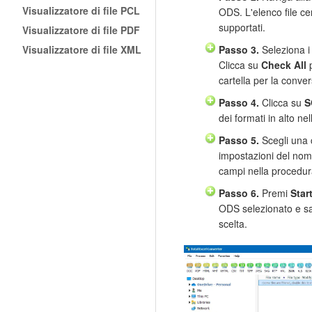
Visualizzatore di file PCL
ODS. L'elenco file cent
supportati.
Visualizzatore di file PDF
Visualizzatore di file XML
Passo 3.
Seleziona i 
Clicca su
Check All
p
cartella per la conver
Passo 4.
Clicca su
S
dei formati in alto nel
Passo 5.
Scegli una c
impostazioni del nom
campi nella procedur
Passo 6.
Premi
Start
ODS selezionato e sal
scelta.