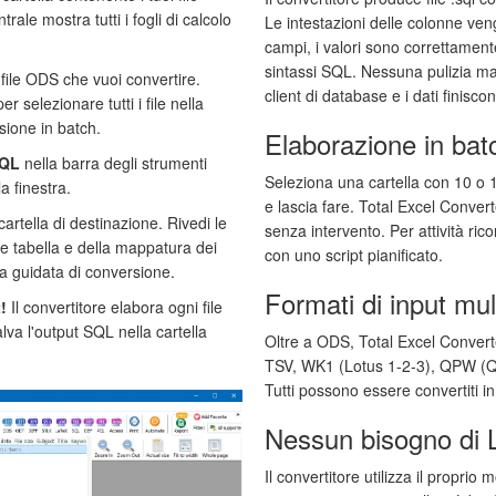
rale mostra tutti i fogli di calcolo
Le intestazioni delle colonne ve
campi, i valori sono correttament
sintassi SQL. Nessuna pulizia manu
file ODS che vuoi convertire.
client di database e i dati finiscon
er selezionare tutti i file nella
sione in batch.
Elaborazione in bat
QL
nella barra degli strumenti
Seleziona una cartella con 10 o 1
la finestra.
e lascia fare. Total Excel Convert
artella di destinazione. Rivedi le
senza intervento. Per attività ric
e tabella e della mappatura dei
con uno script pianificato.
a guidata di conversione.
Formati di input mult
!
Il convertitore elabora ogni file
va l'output SQL nella cartella
Oltre a ODS, Total Excel Conver
TSV, WK1 (Lotus 1-2-3), QPW (Q
Tutti possono essere convertiti i
Nessun bisogno di L
Il convertitore utilizza il proprio 