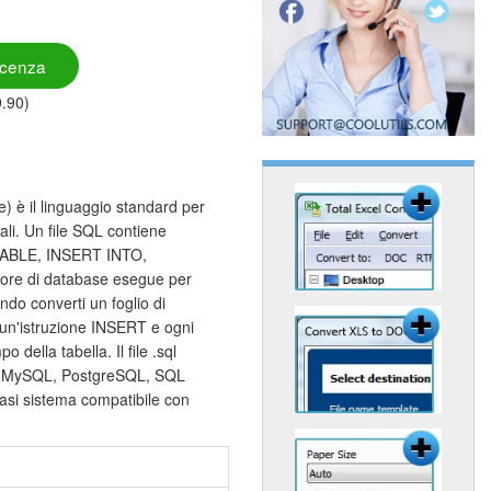
icenza
9.90)
 è il linguaggio standard per
ali. Un file SQL contiene
 TABLE, INSERT INTO,
re di database esegue per
ndo converti un foglio di
 un'istruzione INSERT e ogni
della tabella. Il file .sql
 in MySQL, PostgreSQL, SQL
asi sistema compatibile con