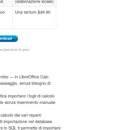
ad
(elaborazione locale)
con
Una tantum $49.90
 gratuita di 30 giorni
cambio — in LibreOffice Calc.
 passaggio, senza bisogno di
ca importare i fogli di calcolo
ite senza inserimento manuale
calcolo dai vari reparti.
di importazione nel database.
e in SQL ti permette di importare