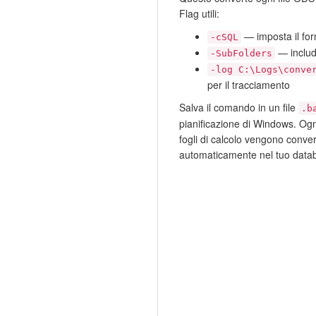
Flag utili:
— imposta il fo
-cSQL
— include
-SubFolders
-log C:\Logs\conve
per il tracciamento
Salva il comando in un file
.b
pianificazione di Windows. Ogn
fogli di calcolo vengono conver
automaticamente nel tuo data