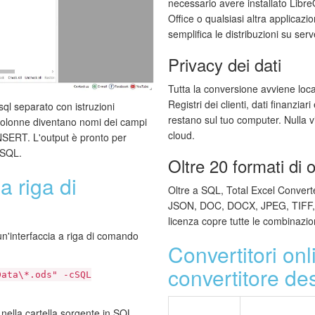
necessario avere installato Libre
Office o qualsiasi altra applicazi
semplifica le distribuzioni su serve
Privacy dei dati
Tutta la conversione avviene lo
Registri dei clienti, dati finanziari
sql separato con istruzioni
restano sul tuo computer. Nulla v
 colonne diventano nomi dei campi
cloud.
INSERT. L'output è pronto per
t SQL.
Oltre 20 formati di 
 riga di
Oltre a SQL, Total Excel Conver
JSON, DOC, DOCX, JPEG, TIFF, T
licenza copre tutte le combinazion
un'interfaccia a riga di comando
Convertitori onl
convertitore de
Data\*.ods" -cSQL
nella cartella sorgente in SQL.