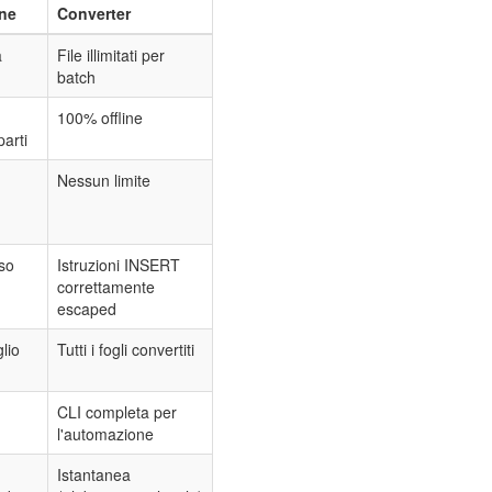
ine
Converter
a
File illimitati per
batch
100% offline
parti
Nessun limite
so
Istruzioni INSERT
correttamente
escaped
glio
Tutti i fogli convertiti
CLI completa per
l'automazione
Istantanea