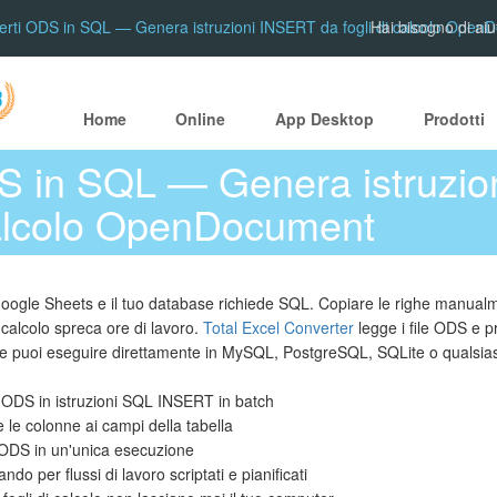
rti ODS in SQL — Genera istruzioni INSERT da fogli di calcolo Open
Hai bisogno di aiu
Home
Online
App Desktop
Prodotti
S in SQL — Genera istruzi
 calcolo OpenDocument
 Google Sheets e il tuo database richiede SQL. Copiare le righe manualme
 calcolo spreca ore di lavoro.
Total Excel Converter
legge i file ODS e 
che puoi eseguire direttamente in MySQL, PostgreSQL, SQLite o qualsia
o ODS in istruzioni SQL INSERT in batch
e colonne ai campi della tabella
e ODS in un'unica esecuzione
ndo per flussi di lavoro scriptati e pianificati