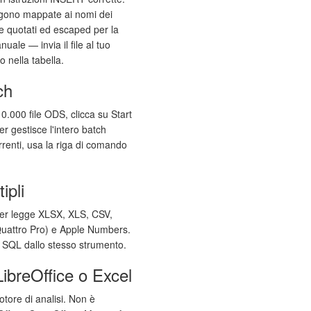
ngono mappate ai nomi dei
e quotati ed escaped per la
ale — invia il file al tuo
o nella tabella.
ch
0.000 file ODS, clicca su Start
er gestisce l'intero batch
orrenti, usa la riga di comando
ipli
ter legge XLSX, XLS, CSV,
uattro Pro) e Apple Numbers.
n SQL dallo stesso strumento.
ibreOffice o Excel
motore di analisi. Non è