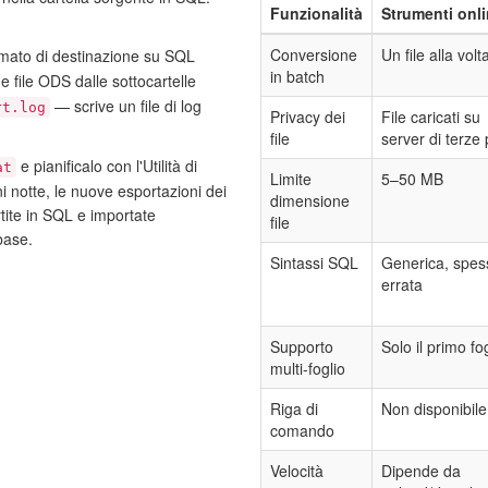
Funzionalità
Strumenti onl
Conversione
Un file alla volt
rmato di destinazione su SQL
in batch
 file ODS dalle sottocartelle
— scrive un file di log
rt.log
Privacy dei
File caricati su
file
server di terze 
e pianificalo con l'Utilità di
at
Limite
5–50 MB
i notte, le nuove esportazioni dei
dimensione
tite in SQL e importate
file
base.
Sintassi SQL
Generica, spes
errata
Supporto
Solo il primo fo
multi-foglio
Riga di
Non disponibile
comando
Velocità
Dipende da