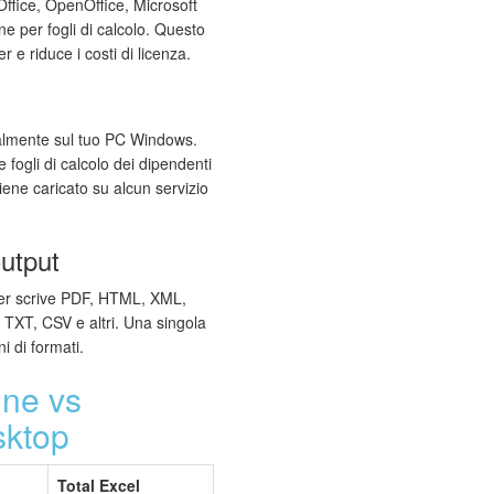
Office, OpenOffice, Microsoft
one per fogli di calcolo. Questo
r e riduce i costi di licenza.
calmente sul tuo PC Windows.
 e fogli di calcolo dei dipendenti
iene caricato su alcun servizio
output
ter scrive PDF, HTML, XML,
XT, CSV e altri. Una singola
i di formati.
ine vs
sktop
Total Excel