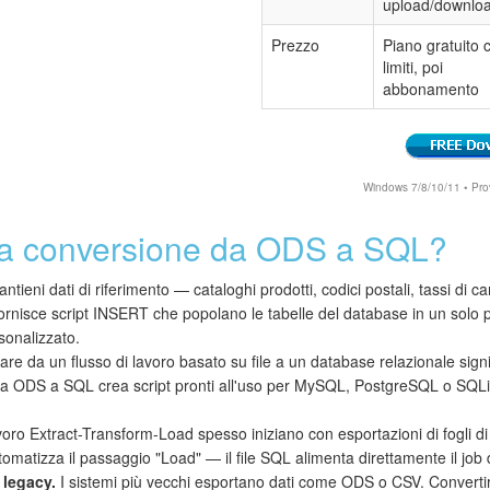
upload/downlo
Prezzo
Piano gratuito 
limiti, poi
abbonamento
Windows 7/8/10/11 • Prova
la conversione da ODS a SQL?
ntieni dati di riferimento — cataloghi prodotti, codici postali, tassi di 
ornisce script INSERT che popolano le tabelle del database in un solo
sonalizzato.
re da un flusso di lavoro basato su file a un database relazionale signifi
 da ODS a SQL crea script pronti all'uso per MySQL, PostgreSQL o SQL
avoro Extract-Transform-Load spesso iniziano con esportazioni di fogli di 
matizza il passaggio "Load" — il file SQL alimenta direttamente il job 
 legacy.
I sistemi più vecchi esportano dati come ODS o CSV. Convertir