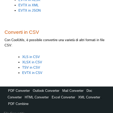
EVTX in XML
EVTX in JSON
Converti in CSV
Con CoolUtils, è possibile convertire una varietà di altri formati in file
CSV:
XLS in CSV
XLSX in CSV
TSV in CSV
EVTX in CSV
PDF Converter
,
Outlook Converter
,
Mail Converter
,
Doc
Converter
,
HTML Converter
,
Excel Converter
,
XML Converter
,
PDF Combine