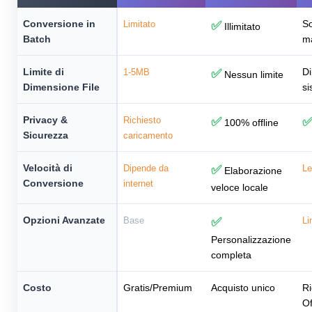
Conversione in
So
Limitato
✅
Illimitato
Batch
m
Limite di
Di
1-5MB
✅
Nessun limite
Dimensione File
si
Privacy &
Richiesto
✅
100% offline
Sicurezza
caricamento
Velocità di
Dipende da
✅
Le
Elaborazione
Conversione
internet
veloce locale
Opzioni Avanzate
Base
✅
Li
Personalizzazione
completa
Costo
Gratis/Premium
Acquisto unico
Ri
Of