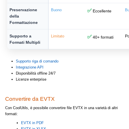
Preservazione
Buono
✅
B
Eccellente
della
Formattazione
Supporto a
Po
Limitato
✅
40+ formati
Formati Multipli
Supporto riga di comando
Integrazione API
Disponibilità offline 24/7
Licenze enterprise
Convertire da EVTX
Con CoolUtils, è possibile convertire file EVTX in una varietà di altri
formati:
EVTX in PDF
EVTX in XLSX