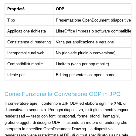
Proprietà
ODP
Tipo
Presentazione OpenDocument (diapositive, no
Applicazione richiesta
LibreOffice Impress o software compatibile
Consistenza di rendering
Varia per applicazione e versione
Incorporabile nel web
No (richiede plugin o conversione)
Compatibilità mobile
Limitata (varia per app mobile)
Ideale per
Editing presentazioni open source
Come Funziona la Conversione ODP in JPG
Il convertitore apre il contenitore ZIP ODP ed elabora ogni file XML di
diapositiva in sequenza. Per ogni diapositiva, tutti gli elementi vengono
renderizzati — testo con font incorporati, forme, sfondi, immagini,
grafici e oggetti di disegno ODF — usando un motore di rendering che
interpreta la specifica OpenDocument Drawing. La diapositiva
renderizzata viene rasterizzata al DPI di output specificato su una tela