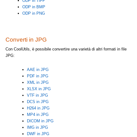
ODP in TIFF
ODP in BMP
ODP in PNG
Converti in JPG
Con CoolUtils, è possibile convertire una varietà di altri formati in file
JPG:
AAE in JPG
PDF in JPG
XML in JPG
XLSX in JPG
VTF in JPG
DCS in JPG
H264 in JPG
MP4 in JPG
DICOM in JPG
IMG in JPG
DWF in JPG