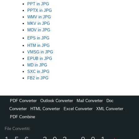
PPT in JPG
PPTX in JPG
WMV in JPG
MKV in JPG
MOV in JPG
EPS in JPG
HTM in JPG
VMSG in JPG
EPUB in JPG
MD in JPG
SXC in JPG
FB2 in JPG
PDF Converter
,
Outlook Converter
,
Mail Converter
,
Doc
Converter
,
HTML Converter
,
Excel Converter
,
XML Converter
,
PDF Combine
File Convertiti: